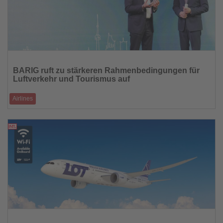
Lesen
Sie
BARIG ruft zu stärkeren Rahmenbedingungen für
die
Luftverkehr und Tourismus auf
Nachrichten
Airlines
Airlines, Politik und Wirtschaft diskutieren in Berlin über
Wettbewerbsfähigkeit des Luf
12.03.2026
Lesen
Sie