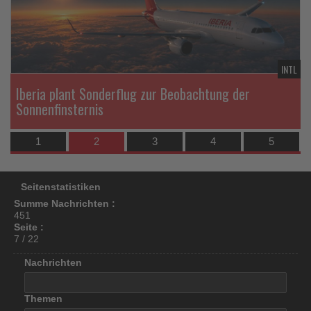
los
ist!
TR
INTL
Iberia plant Sonderflug zur Beobachtung der
Sonnenfinsternis
1
2
3
4
5
Seitenstatistiken
Summe Nachrichten :
451
Seite :
7 / 22
Nachrichten
Themen