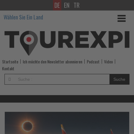
DE
EN
TR
Wissen,
Wählen Sie Ein Land
was
im
Tourismus
los
Startseite
Ich möchte den Newsletter abonnieren
Podcast
Video
ist!
Kontakt
-
Suche
Wissen,
was
im
Lesen
Le
Sie
Si
die
di
Tourismus
Nachrichten
Na