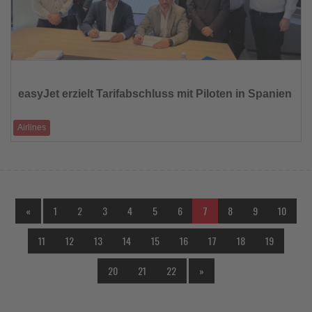
Lesen
Sie
die
easyJet erzielt Tarifabschluss mit Piloten in Spanien
Nachrichten
Airlines
Neuer Tarifvertrag mit SEPLA soll stabile Rahmenbedingungen für den
Sommerverkehr sichern
«
1
2
3
4
5
6
7
8
9
10
11
12
13
14
15
16
17
18
19
20
21
22
»