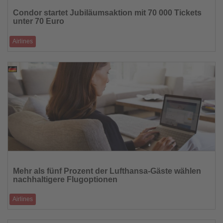
Sie
Condor startet Jubiläumsaktion mit 70 000 Tickets
die
unter 70 Euro
Nachrichten
Airlines
Airline feiert 70 Jahre Bestehen mit günstigen Flügen auf Europa-
Strecken
16.03.2026
Lesen
Sie
Mehr als fünf Prozent der Lufthansa-Gäste wählen
die
nachhaltigere Flugoptionen
Nachrichten
Airlines
Rund sieben Millionen Passagiere der Lufthansa Group entschieden sich
2025 für Angebote z