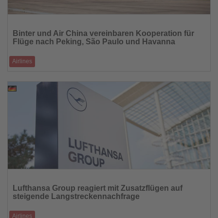
Lesen
Sie
Binter und Air China vereinbaren Kooperation für
die
Flüge nach Peking, São Paulo und Havanna
Nachrichten
Airlines
Neues Abkommen verbessert die internationale Anbindung der
Kanarischen Inseln über Madrid
11.03.2026
Lesen
Sie
Lufthansa Group reagiert mit Zusatzflügen auf
die
steigende Langstreckennachfrage
Nachrichten
Airlines