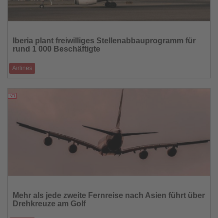
Lesen
Sie
Iberia plant freiwilliges Stellenabbauprogramm für
die
rund 1 000 Beschäftigte
Nachrichten
Airlines
Die Fluggesellschaft setzt auf Abfindungen und Vorruhestand im Rahmen
ihrer Transformation
13.03.2026
Lesen
Sie
Mehr als jede zweite Fernreise nach Asien führt über
die
Drehkreuze am Golf
Nachrichten