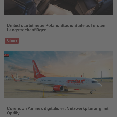
Lesen
Sie
United startet neue Polaris Studio Suite auf ersten
die
Langstreckenflügen
Nachrichten
Airlines
Premiere des Premiumprodukts auf der Route San Francisco–Singapur
19.03.2026
Lesen
Sie
Corendon Airlines digitalisiert Netzwerkplanung mit
die
Optifly
Nachrichten