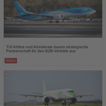
Lesen
Sie
TUI Airline und Airxelerate bauen strategische
die
Partnerschaft für den B2B-Vertrieb aus
Nachrichten
Airlines
Neue Distributionsplattform soll Veranstaltervertrieb flexibler,
automatisierter und skali
11.03.2026