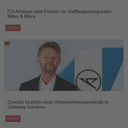
Lesen
Sie
ITA Airways wird Partner im Vielfliegerprogramm
die
Miles & More
Nachrichten
Airlines
Ab April erhalten Fluggäste Zugang zu Europas führendem
Loyalitätsprogramm mit weltweit
20.03.2026
Lesen
Sie
Condor bezieht neue Unternehmenszentrale in
die
Gateway Gardens
Nachrichten
Airlines
Airline rückt näher an Flughafen und operative Abläufe