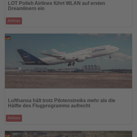
LOT Polish Airlines führt WLAN auf ersten
die
Dreamlinern ein
Nachrichten
Airlines
Passagiere können auf Langstreckenflügen künftig chatten, surfen und
streamen
12.03.2026
Lesen
Sie
Lufthansa hält trotz Pilotenstreiks mehr als die
die
Hälfte des Flugprogramms aufrecht
Nachrichten
Airlines
Auf Langstrecken sollen rund 60 Prozent der Verbindungen stattfinden
11.03.2026