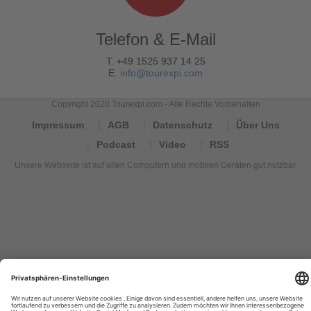
Telefon & E-Mail
T. +49 1525 937 14 25
E.
info@tourexpi.com
Copyright 2020 Tourexpi.com - Alle Rechte Vorbehalten
Impressum
AGB
Datenschutz
Über Uns
Podcast
Video
RSS
Unsere Webseite ist auf allen Computern und mobilen Geräten gut nutzbar.
Tourexpi,
turizm
haberleri,
Reisebüros,
tourism
news,
noticias
de
turismo,
Tourismus