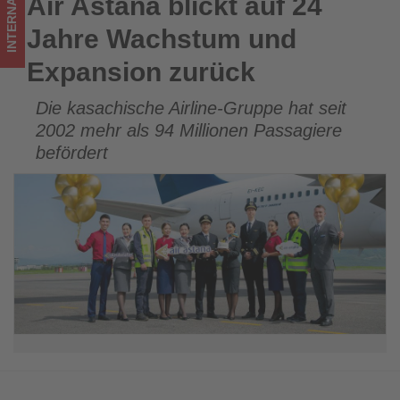
INTERNATIONAL
Air Astana blickt auf 24
Air Astana blickt auf 24 Jahre Wachstum und Expansion
Wissen,
zurück
Jahre Wachstum und
was
Expansion zurück
im
Die kasachische Airline-Gruppe hat seit
Tourismus
2002 mehr als 94 Millionen Passagiere
los
befördert
ist!