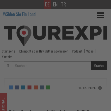
DE
EN
TR
Air
Wählen Sie Ein Land
Astana
blickt
auf
24
Startseite
Ich möchte den Newsletter abonnieren
Podcast
Video
Jahre
Kontakt
Wachstum
Suche
und
Expansion
16.05.2026
zurück
-