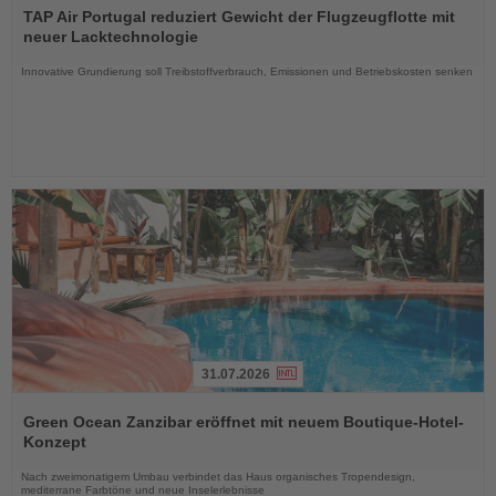
Sie
TAP Air Portugal reduziert Gewicht der Flugzeugflotte mit
die
neuer Lacktechnologie
Nachrichten
Innovative Grundierung soll Treibstoffverbrauch, Emissionen und Betriebskosten senken
31.07.2026
Lesen
Sie
Green Ocean Zanzibar eröffnet mit neuem Boutique-Hotel-
die
Konzept
Nachrichten
Nach zweimonatigem Umbau verbindet das Haus organisches Tropendesign,
mediterrane Farbtöne und neue Inselerlebnisse