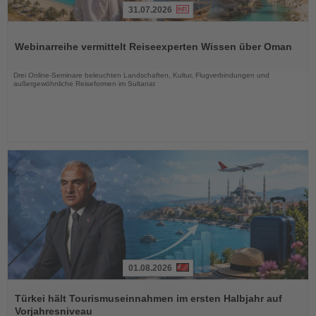
31.07.2026
Lesen
Sie
Webinarreihe vermittelt Reiseexperten Wissen über Oman
die
Nachrichten
Drei Online-Seminare beleuchten Landschaften, Kultur, Flugverbindungen und
außergewöhnliche Reiseformen im Sultanat
01.08.2026
Lesen
Sie
Türkei hält Tourismuseinnahmen im ersten Halbjahr auf
die
Vorjahresniveau