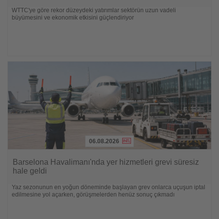
Nachrichten
WTTC'ye göre rekor düzeydeki yatırımlar sektörün uzun vadeli
büyümesini ve ekonomik etkisini güçlendiriyor
06.08.2026
Lesen
Sie
Barselona Havalimanı'nda yer hizmetleri grevi süresiz
die
hale geldi
Nachrichten
Yaz sezonunun en yoğun döneminde başlayan grev onlarca uçuşun iptal
edilmesine yol açarken, görüşmelerden henüz sonuç çıkmadı