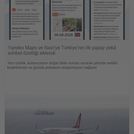
06.08.2026
Lesen
Sie
Yandex Maps ve Navi'ye Türkiye'nin ilk yapay zekâ
die
sohbet özelliği eklendi
Nachrichten
Yeni özellik, kullanıcıların doğal dilde sorular sorarak şehirde mekân
keşfetmesini ve günlük planlarını oluşturmasını sağlıyor