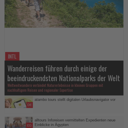
Lesen
Sie
die
Nachrichten
INTL
Wanderreisen führen durch einige der
beeindruckendsten Nationalparks der Welt
Weltweitwandern verbindet Naturerlebnisse in kleinen Gruppen mit
nachhaltigem Reisen und regionaler Expertise
atambo tours stellt digitalen Urlaubsnavigator vor
DE
Neues Online-Tool liefert in rund 60 Sekunden drei individuelle
Reiseideen
alltours Inforeisen vermittelten Expedienten neue
Einblicke in Ägypten
EG