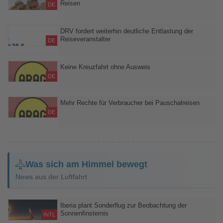
Reisen
DE
Versicherungsschutz greift nach Angaben der LTA nur bei
versicherten Ereignissen wie einer unerwarteten schweren
DRV fordert weiterhin deutliche Entlastung der
Reiseveranstalter
Erkrankung
DE
Der Deutsche Reiseverband (DRV) respektiert selbstverständlich
die unabhängige Rechtsprechung
Keine Kreuzfahrt ohne Ausweis
DE
Die ARAG Experten verweisen auf ein Urteil des Amtsgerichts
München, welches entschied, dass ein Ehepaar keinen Anspruch
Mehr Rechte für Verbraucher bei Pauschalreisen
auf vollständige Erstattung einer Kreuzfahrt hat, wenn der
DE
Personalausweis kurz vor Reisebeginn gestohlen wird.
ARAG Experten erklären neue EU-Regeln zu Buchung, Storno
und Gutscheinen
Was sich am Himmel bewegt
News aus der Luftfahrt
Iberia plant Sonderflug zur Beobachtung der
Sonnenfinsternis
INTL