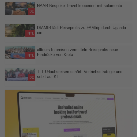
Exklusives Networking-Format verbindet Branchenwissen,
persönliche Begegnungen und regionale Erlebnisse
NAAR Bespoke Travel kooperiert mit solamento
DE
Mehr als 470 mobile Reiseberater erhalten Zugang zu
maßgeschneiderten Fernreisen und flexiblen Planungsmodellen
DIAMIR lädt Reiseprofis zu FAMtrip durch Uganda
ein
INTL
Zehn Expedienten erleben Gorilla- und Schimpansen-Tracking
sowie Safaris aus erster Hand
alltours Inforeisen vermitteln Reiseprofis neue
Eindrücke von Kreta
INTL
Expedienten lernen neue Hotels und das erweiterte
Sommerportfolio 2026 aus erster Hand kennen
TLT Urlaubsreisen schärft Vertriebsstrategie und
setzt auf KI
DE
Strategische Weichenstellungen und neue Gruppenreiseformate
sollen den Vertrieb ab 2027 stärken