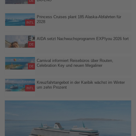
DE
Der Einsatz von Bio-LNG soll die Treibhausgasemissionen der
neuen Schiffsgeneration deutlich senken
Princess Cruises plant 185 Alaska-Abfahrten für
2028
INTL
Acht Schiffe, 14 Routen und umfangreiche Landprogramme
sollen Gästen Alaska vom Wasser und vom Landesinneren aus
AIDA setzt Nachwuchsprogramm EXPIyou 2026 fort
erschließen
DE
Auszubildende verbinden digitales Lernen mit einer dreitägigen
Schulungsreise an Bord von AIDAluna
Carnival informiert Reisebüros über Routen,
Celebration Key und neuen Megaliner
DE
Webinar am 26. August gibt Einblicke in das Flottenangebot und
die künftige Ace Class
Kreuzfahrtangebot in der Karibik wächst im Winter
um zehn Prozent
INTL
Mehr Schiffe und zusätzliche Kapazitäten könnten die Preise in
der kommenden Wintersaison unter Druck setzen