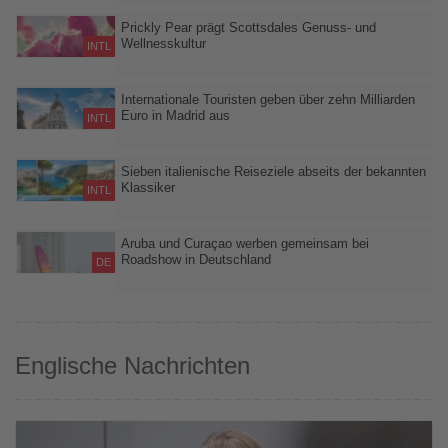
25,8 Millionen internationale Besucher und stabile Einnahmen im
ersten Halbjahr 2026
Prickly Pear prägt Scottsdales Genuss- und
Wellnesskultur
INTL
Die Kaktusfeige färbt den Sommer in der Sonora-Wüste pink und
inspiriert Kulinarik, Spa-Angebote und regionale Spezialitäten
Internationale Touristen geben über zehn Milliarden
Euro in Madrid aus
INTL
Ausländische Besucher sorgen im ersten Halbjahr 2026 für
Rekordausgaben in Spaniens Hauptstadt, die vor allem bei
Sieben italienische Reiseziele abseits der bekannten
Klassiker
Reisenden aus den USA weiter an Beliebtheit gewinnt
INTL
Abseits von Rom, Florenz und Venedig warten in Italien stille
Küstenorte, historische Städte und ursprüngliche Inseln auf
Aruba und Curaçao werben gemeinsam bei
Roadshow in Deutschland
Reisende, die das Land von einer weniger bekannten Seite
DE
erleben möchten
Vier Veranstaltungen bieten Reiseprofis Einblicke in die beiden
Karibikinseln und ihre touristischen Angebote
Englische Nachrichten