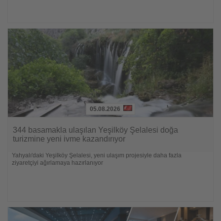
05.08.2026
Lesen
Sie
344 basamakla ulaşılan Yeşilköy Şelalesi doğa
die
turizmine yeni ivme kazandırıyor
Nachrichten
Yahyalı'daki Yeşilköy Şelalesi, yeni ulaşım projesiyle daha fazla
ziyaretçiyi ağırlamaya hazırlanıyor