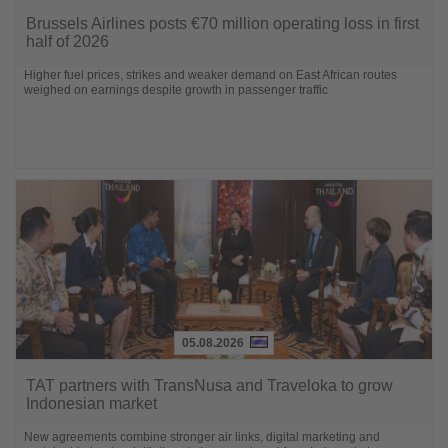
Lesen
Sie
Brussels Airlines posts €70 million operating loss in first
die
half of 2026
Nachrichten
Higher fuel prices, strikes and weaker demand on East African routes
weighed on earnings despite growth in passenger traffic
05.08.2026
Lesen
Sie
TAT partners with TransNusa and Traveloka to grow
die
Indonesian market
Nachrichten
New agreements combine stronger air links, digital marketing and