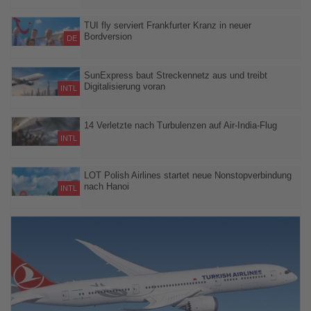
Ein Airbus A321XLR soll das Naturschauspiel am 12. August in
mehr als 10.000 Metern Höhe über den Wolken begleiten
TUI fly serviert Frankfurter Kranz in neuer
Bordversion
DE
Mit einer Neuinterpretation des hessischen Klassikers setzt die
Airline ihre Reihe regionaler Spezialitäten fort
SunExpress baut Streckennetz aus und treibt
Digitalisierung voran
INTL
Mit neuen Flugverbindungen im Nahen Osten und einem KI-
gestützten Assistenten für operative Teams setzt SunExpress den
14 Verletzte nach Turbulenzen auf Air-India-Flug
Ausbau seines Angebots und die Digitalisierung interner Prozesse
INTL
fort.
Ein Air-India-Flug von Phuket nach Neu-Delhi geriet in schwere
Turbulenzen und verlor kurzfristig rund 92 Meter an Höhe
LOT Polish Airlines startet neue Nonstopverbindung
nach Hanoi
INTL
Ab Ende März 2027 fliegt die Airline dreimal pro Woche von
Warschau in die vietnamesische Hauptstadt