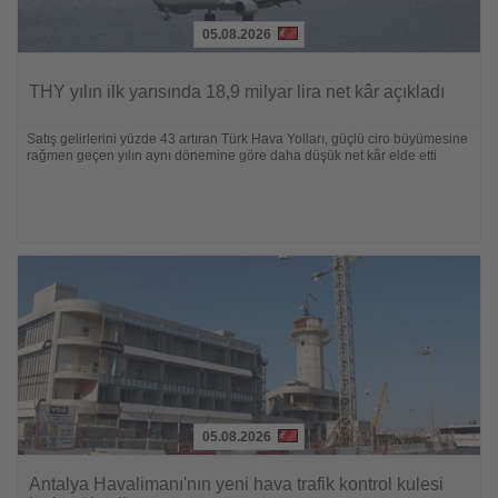
05.08.2026
Lesen
Sie
THY yılın ilk yarısında 18,9 milyar lira net kâr açıkladı
die
Nachrichten
Satış gelirlerini yüzde 43 artıran Türk Hava Yolları, güçlü ciro büyümesine
rağmen geçen yılın aynı dönemine göre daha düşük net kâr elde etti
05.08.2026
Lesen
Sie
Antalya Havalimanı'nın yeni hava trafik kontrol kulesi