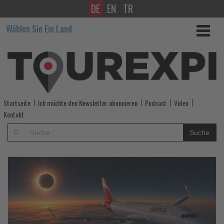
DE
EN
TR
Wissen,
Wählen Sie Ein Land
was
im
Tourismus
los
Startseite
Ich möchte den Newsletter abonnieren
Podcast
Video
ist!
Kontakt
Suche
Lesen
Sie
die
Nachrichten