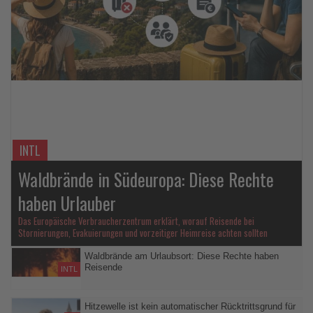
Lesen
Sie
die
Nachrichten
INTL
Waldbrände in Südeuropa: Diese Rechte
haben Urlauber
Das Europäische Verbraucherzentrum erklärt, worauf Reisende bei
Stornierungen, Evakuierungen und vorzeitiger Heimreise achten sollten
Waldbrände am Urlaubsort: Diese Rechte haben
Reisende
INTL
Bei erheblichen Beeinträchtigungen können Pauschalreisende
kostenlos stornieren oder ihre Reise vorzeitig beenden
Hitzewelle ist kein automatischer Rücktrittsgrund für