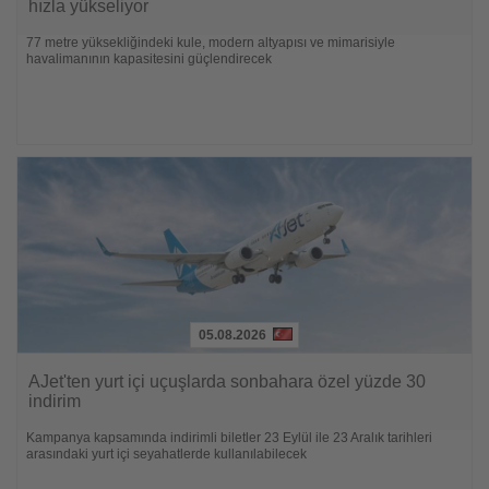
die
hızla yükseliyor
Nachrichten
77 metre yüksekliğindeki kule, modern altyapısı ve mimarisiyle
havalimanının kapasitesini güçlendirecek
05.08.2026
Lesen
Sie
AJet'ten yurt içi uçuşlarda sonbahara özel yüzde 30
die
indirim
Nachrichten
Kampanya kapsamında indirimli biletler 23 Eylül ile 23 Aralık tarihleri
arasındaki yurt içi seyahatlerde kullanılabilecek