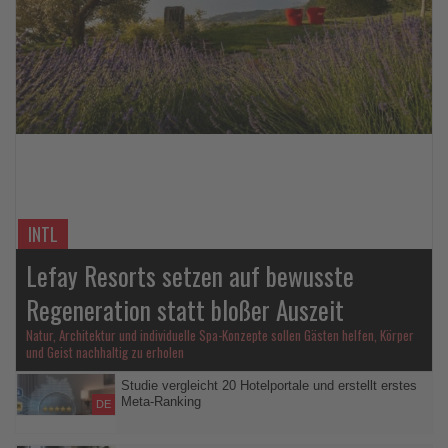
Lesen
Sie
die
Nachrichten
INTL
Lefay Resorts setzen auf bewusste
Regeneration statt bloßer Auszeit
Natur, Architektur und individuelle Spa-Konzepte sollen Gästen helfen, Körper
und Geist nachhaltig zu erholen
Studie vergleicht 20 Hotelportale und erstellt erstes
Meta-Ranking
DE
Neue Analyse zeigt Unterschiede zwischen