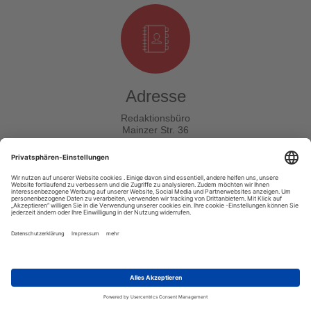
Adresse
Redaktionsbüro
Mainzer Str. 36
55411 Bingen am Rhein
Unsere Zentrale