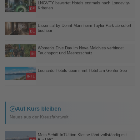
Bewertungsplattformen und untersucht den Einfluss des
LNGVTY bewertet Hotels erstmals nach Longevity-
Kriterien
Schlafkomforts auf die Gästezufriedenheit
DE
Neuer Score misst Schlafqualität, Regeneration, Ernährung und
Bewegung im tatsächlichen Gästeerlebnis
Essential by Dorint Mannheim Taylor Park ab sofort
buchbar
DE
Das neue Hotel im Taylor Green Business Park verbindet
Geschäftsreisen, Stadterlebnisse und Palazzo-Besuche
Women's Dive Day im Nova Maldives verbindet
Tauchsport und Meeresschutz
IN
Dreitägiges Programm bringt Taucherinnen, Meeresschützer und
Schülerinnen auf den Malediven zusammen
Leonardo Hotels übernimmt Hotel am Genfer See
INTL
Ehemaliges Hilton in Evian-les-Bains wird modernisiert und künftig
als NYX Hotel geführt
Auf Kurs bleiben
Neues aus der Kreuzfahrtwelt
Mein Schiff InTUItion-Klasse fährt vollständig mit
Bio-LNG