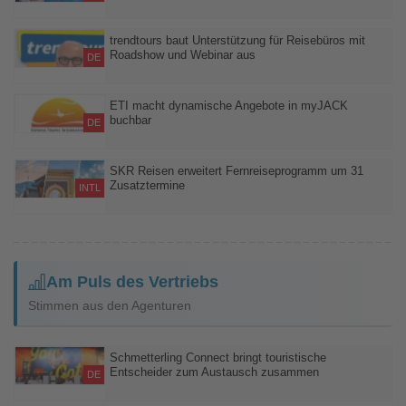
56 Reisebüromitarbeiter lernten Hotels, Ferienregionen und das
alltours Angebot am Roten Meer aus erster Hand kennen
trendtours baut Unterstützung für Reisebüros mit
Roadshow und Webinar aus
DE
Roadshow in drei Städten und ein Malta-Webinar sollen
Reisebüros zusätzliches Fachwissen, Verkaufsimpulse und
ETI macht dynamische Angebote in myJACK
buchbar
persönliche Kontakte vermitteln
DE
ETI Express Travel International erweitert die
Buchungsmöglichkeiten für Reisebüros: Die dynamischen
SKR Reisen erweitert Fernreiseprogramm um 31
Zusatztermine
Angebote des Veranstalters sind ab sofort in der 360°-
INTL
Reisebürosoftware myJACK von BEWOTEC verfügbar
Neue Abreisen nach Sri Lanka, Südkorea, Marokko und Ägypten
reagieren auf die hohe Nachfrage
Am Puls des Vertriebs
Stimmen aus den Agenturen
Schmetterling Connect bringt touristische
Entscheider zum Austausch zusammen
DE