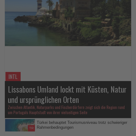
Lesen
Sie
die
Nachrichten
INTL
Lissabons Umland lockt mit Küsten, Natur
und ursprünglichen Orten
Zwischen Atlantik, Naturparks und Fischerdörfern zeigt sich die Region rund
um Portugals Hauptstadt von ihrer vielseitigen Seite
Türkei behauptet Tourismusniveau trotz schwieriger
Rahmenbedingungen
TR