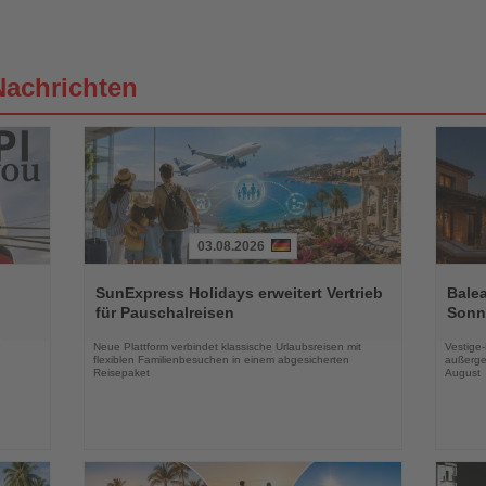
Nachrichten
03.08.2026
Lesen
Lesen
Sie
Sie
SunExpress Holidays erweitert Vertrieb
Balea
die
die
für Pauschalreisen
Sonne
Nachrichten
Nachri
Neue Plattform verbindet klassische Urlaubsreisen mit
Vestige
flexiblen Familienbesuchen in einem abgesicherten
außerge
Reisepaket
August