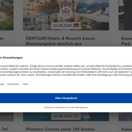
03.08.2026
Lesen
Lesen
Sie
Sie
in
DERTOUR Hotels & Resorts bauen
Essen
die
die
Winterangebot deutlich aus
Park 
Nachrichten
Nachri
a
Neue Hotels, innovative Konzepte und zusätzliche
Das neu
raktiv
Erlebnisse erweitern das Markenportfolio für die
Geschäf
Wintersaison 2026/27
04.08.2026
Lesen
Lesen
Sie
Sie
 Tel
Princess Cruises plant 185 Alaska-
Kasac