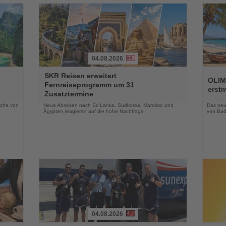
04.08.2026
Lesen
Lesen
SKR Reisen erweitert
Sie
Sie
OLIM
Fernreiseprogramm um 31
die
die
erst
Zusatztermine
Nachrichten
Nachri
oche von
Neue Abreisen nach Sri Lanka, Südkorea, Marokko und
Das neue
Ägypten reagieren auf die hohe Nachfrage
von Bad
04.08.2026
Lesen
Lesen