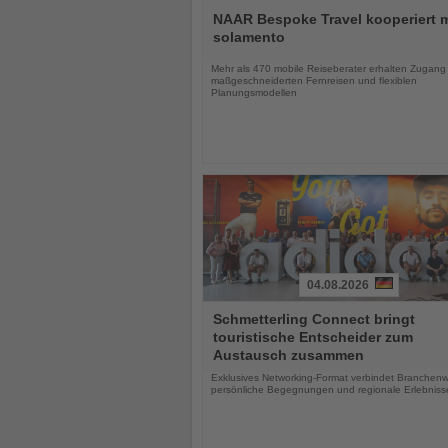
Sie
NAAR Bespoke Travel kooperiert m
die
solamento
Nachrichten
Mehr als 470 mobile Reiseberater erhalten Zugang
maßgeschneiderten Fernreisen und flexiblen
Planungsmodellen
04.08.2026
Lesen
Schmetterling Connect bringt
Sie
touristische Entscheider zum
die
Austausch zusammen
Nachrichten
Exklusives Networking-Format verbindet Branchenw
persönliche Begegnungen und regionale Erlebniss