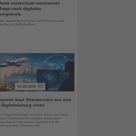
Hawk verzeichnet wachsende
rage nach digitalen
ungstools
chten
ritte regelmäßig buchende DACH-Partner nutzt
die App der B2B-Plattform
05.08.2026
xpress baut Streckennetz aus und
t Digitalisierung voran
chten
en Flugverbindungen im Nahen Osten und einem
tzten Assistenten für operative Teams setzt
ess den Ausbau seines Angebots und die
sierung interner Prozesse fort.