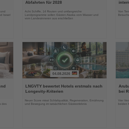
die
die
Abfahrten für 2028
inte
Nachrichten
Nachri
 und
Acht Schiffe, 14 Routen und umfangreiche
Von Tenn
d Israel
Landprogramme sollen Gästen Alaska vom Wasser und
Besuche
vom Landesinneren aus erschließen
04.08.2026
Lesen
Lesen
Sie
Sie
und
LNGVTY bewertet Hotels erstmals nach
Arub
die
die
Longevity-Kriterien
bei 
Nachrichten
Nachri
Neuer Score misst Schlafqualität, Regeneration, Ernährung
Vier Ver
s des
und Bewegung im tatsächlichen Gästeerlebnis
beiden K