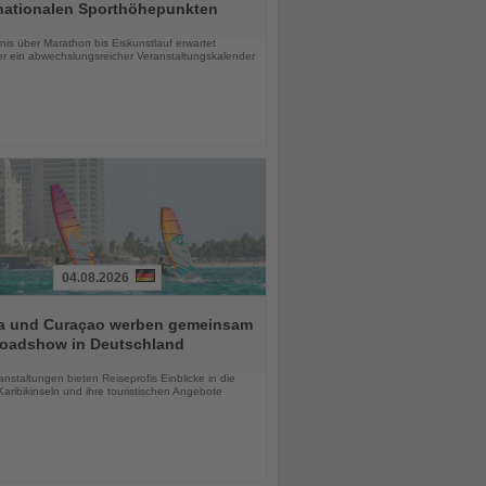
rnationalen Sporthöhepunkten
chten
is über Marathon bis Eiskunstlauf erwartet
r ein abwechslungsreicher Veranstaltungskalender
04.08.2026
a und Curaçao werben gemeinsam
Roadshow in Deutschland
chten
anstaltungen bieten Reiseprofis Einblicke in die
aribikinseln und ihre touristischen Angebote