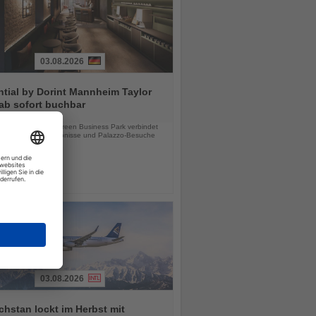
03.08.2026
tial by Dorint Mannheim Taylor
ab sofort buchbar
chten
e Hotel im Taylor Green Business Park verbindet
tsreisen, Stadterlebnisse und Palazzo-Besuche
03.08.2026
hstan lockt im Herbst mit