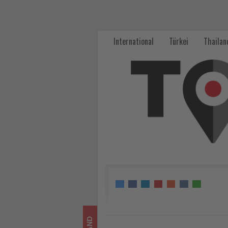
DRV
fordert
International
Türkei
Thailan
weiterhin
deutliche
Entlastung
der
Reiseveranstalter
-
Wissen,
was
im