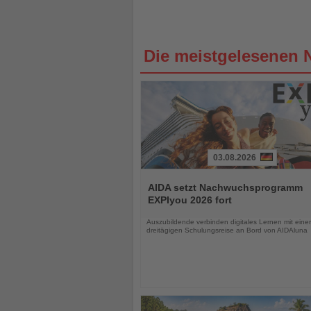
Die meistgelesenen 
03.08.2026
Lesen
Sie
AIDA setzt Nachwuchsprogramm
die
EXPIyou 2026 fort
Nachrichten
Auszubildende verbinden digitales Lernen mit einer
dreitägigen Schulungsreise an Bord von AIDAluna