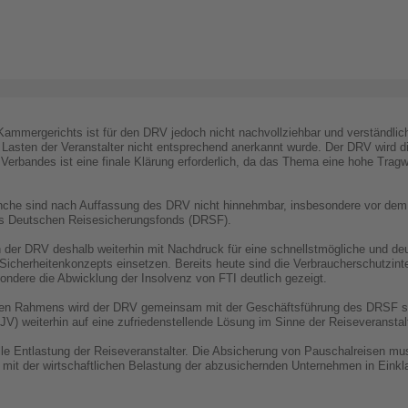
 Kammergerichts ist für den DRV jedoch nicht nachvollziehbar und verständli
Lasten der Veranstalter nicht entsprechend anerkannt wurde. Der DRV wird di
 Verbandes ist eine finale Klärung erforderlich, da das Thema eine hohe Tragw
anche sind nach Auffassung des DRV nicht hinnehmbar, insbesondere vor dem
des Deutschen Reisesicherungsfonds (DRSF).
h der DRV deshalb weiterhin mit Nachdruck für eine schnellstmögliche und de
Sicherheitenkonzepts einsetzen. Bereits heute sind die Verbraucherschutzin
ndere die Abwicklung der Insolvenz von FTI deutlich gezeigt.
chen Rahmens wird der DRV gemeinsam mit der Geschäftsführung des DRSF 
V) weiterhin auf eine zufriedenstellende Lösung im Sinne der Reiseveranstalt
ielle Entlastung der Reiseveranstalter. Die Absicherung von Pauschalreisen
 mit der wirtschaftlichen Belastung der abzusichernden Unternehmen in Einkl