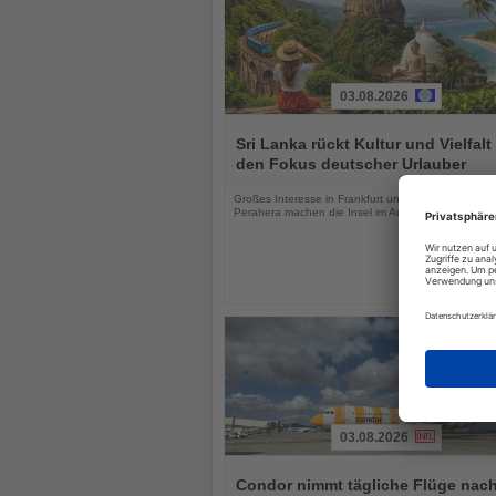
03.08.2026
Lesen
Sie
Sri Lanka rückt Kultur und Vielfalt 
die
den Fokus deutscher Urlauber
Nachrichten
Großes Interesse in Frankfurt und das Kandy Esal
Perahera machen die Insel im August besonders att
03.08.2026
Lesen
Sie
Condor nimmt tägliche Flüge nach