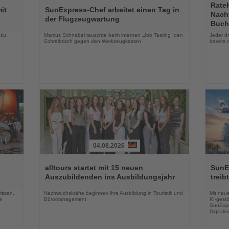
Rate
Sie
Sie
it
SunExpress-Chef arbeitet einen Tag in
Nachf
die
die
der Flugzeugwartung
Buch
Nachrichten
Nachri
 zu
Marcus Schnabel tauschte beim internen „Job Tasting“ den
Jeder d
Schreibtisch gegen den Werkzeugkasten
bereits 
04.08.2026
Lesen
Lesen
Sie
Sie
alltours startet mit 15 neuen
SunE
die
die
Auszubildenden ins Ausbildungsjahr
treib
Nachrichten
Nachri
issen,
Nachwuchskräfte beginnen ihre Ausbildung in Touristik und
Mit neu
e
Büromanagement
KI-gestü
SunExpr
Digitali