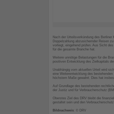
Nach der Urteilsverkündung des Berliner
Doppelzahlung abzusichernder Reisen zu 
vorliegt, eingehend prüfen. Aus Sicht des
für die gesamte Branche hat.
Weitere unnötige Belastungen für die Br
positiven Entwicklung des Zielkapitals 
Unabhängig vom aktuellen Urteil wird sic
eine Weiterentwicklung des bestehenden 
höchstem Maße gewahrt. Dies hat insbeso
Auf Grundlage des bestehenden rechtli
der Justiz und für Verbraucherschutz (BMJ
Oberstes Ziel des DRV bleibt die finanz
gestaltet sein und den Verbraucherschutz
Bildnachweis
: © DRV