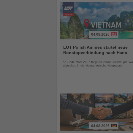
04.08.2026
Lesen
Sie
LOT Polish Airlines startet neue
die
Nonstopverbindung nach Hanoi
Nachrichten
Ab Ende März 2027 fliegt die Airline dreimal pro W
Warschau in die vietnamesische Hauptstadt
04.08.2026
Lesen