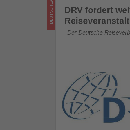
DEUTSCHLAND
Tourismus
DRV fordert weiterhin deutli
DRV fordert wei
los
Reiseveranstalt
ist!
Der Deutsche Reiseverb