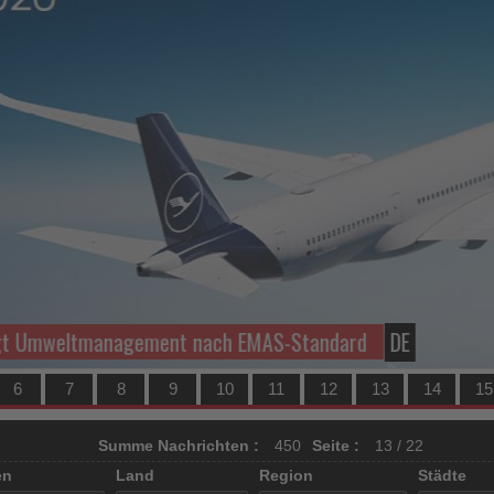
gt Umweltmanagement nach EMAS-Standard
DE
6
7
8
9
10
11
12
13
14
15
Summe Nachrichten :
450
Seite :
13 / 22
en
Land
Region
Städte