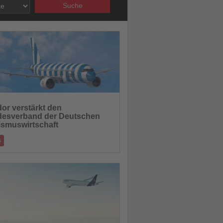
Suche
05.12.2025
or verstärkt den
esverband der Deutschen
hten
ismuswirtschaft
s
gliedschaft stärkt
kehrskompetenz im Dachverband
03.12.2025