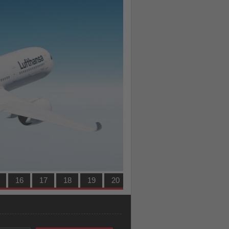
Turkish Airlines erzielt
16
17
18
19
20