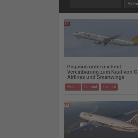
09.12.2025
Lesen
Sie
Pegasus unterzeichnet
die
Vereinbarung zum Kauf von C
Nachrichten
Airlines und Smartwings
-
Airlines
Istanbul
Istanbul
Mit einer Transaktion über 154 Millionen E
das Unternehmen einen wichtigen Schri
05.12.2025