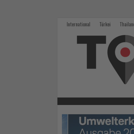
Wissen,
was
International
Türkei
Thailan
im
Tourismus
los
ist!
-
Wissen,
was
im
Lesen
Sie
Tourismus
die
Nachrichten