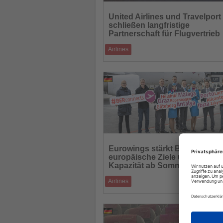
Lesen
Sie
United Airlines und Travelport
die
schließen langfristige
Nachrichten
Partnerschaft für Flugvertrieb
Airlines
Ab 2026 entstehen neue Funktionen für
Reisebüros und Unternehmen – mit direkt
03.12.2025
Verzah
Lesen
Sie
Eurowings stärkt Berlin: neue
die
europäische Ziele und mehr
Nachrichten
Kapazität ab Sommer 2026
Airlines
Sommerflugplan 2026 mit mehr Frequenze
neuen Ferienzielen und wachsender Basis
29.11.2025