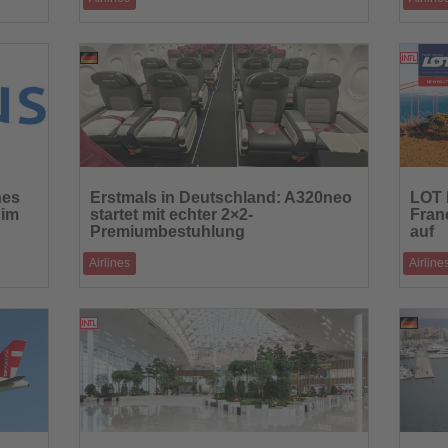
der
Bis zu 50 neue Jets aus der A320neo-Familie
Vergünst
aft m
sollen die Flotte ab 2031 erweitern
Nordamer
25.11.2025
Lesen
Lesen
Sie
Sie
nes
Erstmals in Deutschland: A320neo
LOT 
die
die
 im
startet mit echter 2×2-
Fran
Nachrichten
Nachric
Premiumbestuhlung
auf
Airlines
Airline
Eurowings feiert ausgebuchten Erstflug des neuen
Ab 6. Ma
profi
Premium BIZ Seat auf der Strecke Berlin�
Warscha
19.11.2025
Lesen
Lesen