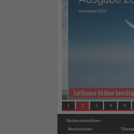
los
ist!
Lufthansa Airlines bestäti
1
2
3
4
5
Seitenstatistiken
Nachrichten
Them