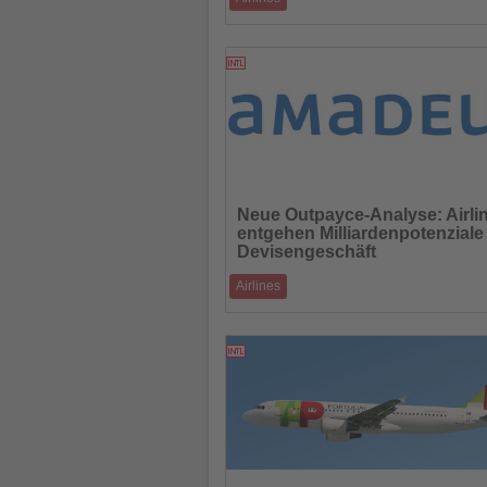
Neue Verbindungen zwischen Europa und 
Türkei – dazu Fortsetzung der Partnersch
25.11.2025
Lesen
Sie
Neue Outpayce-Analyse: Airli
die
entgehen Milliardenpotenziale
Nachrichten
Devisengeschäft
Airlines
Multi-Currency Pricing könnte jährliche
Einnahmen deutlich steigern – Passagiere 
21.11.2025
Lesen