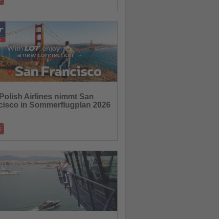
igte Tickets für Reisen nach Portugal,
ika, Brasilien und Afrika
21.11.2025
Polish Airlines nimmt San
cisco in Sommerflugplan 2026
hten
s
i vier wöchentliche Dreamliner-Flüge von
u an die US-Westküste – siebt
19.11.2025