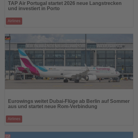
TAP Air Portugal startet 2026 neue Langstrecken
die
und investiert in Porto
Nachrichten
Airlines
Orlando, Curitiba und São Luís do Maranhão ergänzen das Streckennetz,
neue Kabinenklas
27.02.2026
Lesen
Sie
Eurowings weitet Dubai-Flüge ab Berlin auf Sommer
die
aus und startet neue Rom-Verbindung
Nachrichten
Airlines
Airline erhöht Frequenzen, stärkt Europas Metropolen-Anbindung und
bekennt sich langfris
26.02.2026