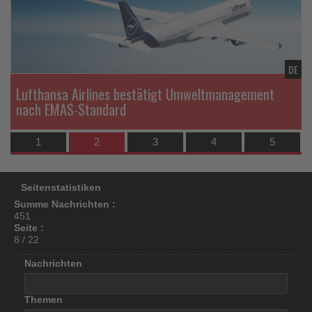
los
ist!
TL
DE
Lufthansa Airlines bestätigt Umweltmanagement
nach EMAS-Standard
1
2
3
4
5
Seitenstatistiken
Summe Nachrichten :
451
Seite :
8 / 22
Nachrichten
Themen