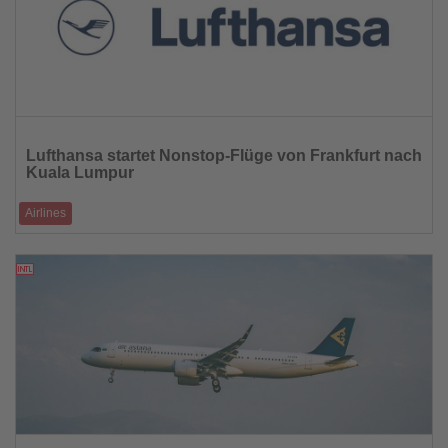
Lesen
Sie
Lufthansa startet Nonstop-Flüge von Frankfurt nach
die
Kuala Lumpur
Nachrichten
Airlines
Neue Verbindung stärkt das Südostasien-Netzwerk ab Winter 2026/27
05.03.2026
Lesen