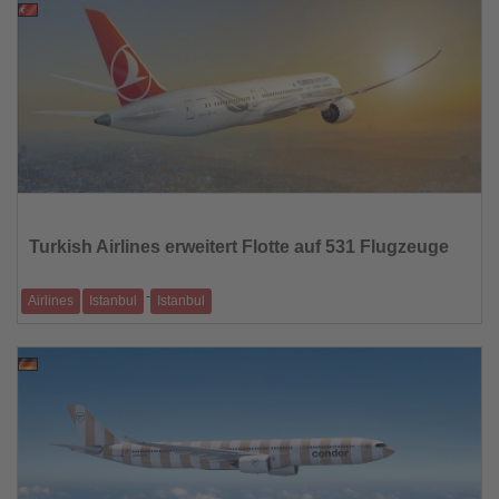
04.03.2026
Lesen
Sie
die
Turkish Airlines erweitert Flotte auf 531 Flugzeuge
Nachrichten
-
Airlines
Istanbul
Istanbul
Die türkische Fluggesellschaft baut ihre Kapazitäten weiter aus
03.03.2026