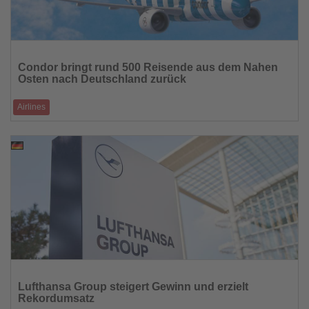
Lesen
Sie
Condor bringt rund 500 Reisende aus dem Nahen
die
Osten nach Deutschland zurück
Nachrichten
Airlines
Sonderflüge im Auftrag des Auswärtigen Amtes landeten am
Wochenende in Frankfurt
06.03.2026
Lesen
Sie
Lufthansa Group steigert Gewinn und erzielt
die
Rekordumsatz
Nachrichten