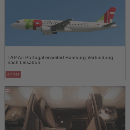
Lesen
Sie
TAP Air Portugal erweitert Hamburg-Verbindung
die
nach Lissabon
Nachrichten
Airlines
Rund 50 Prozent mehr Sitzplätze ab Sommerflugplan 2026
25.02.2026