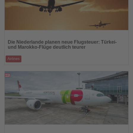
Lesen
Sie
Die Niederlande planen neue Flugsteuer: Türkei-
die
und Marokko-Flüge deutlich teurer
Nachrichten
Airlines
Ab 2027 soll die Abgabe auf Mittel- und Langstrecken stark steigen –
türkische Organisa
27.02.2026
Lesen
Sie