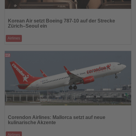
Lesen
Sie
Korean Air setzt Boeing 787-10 auf der Strecke
die
Zürich–Seoul ein
Nachrichten
Airlines
Einsatz markiert 50-jähriges Jubiläum der Verbindung
24.02.2026
Lesen
Sie
Corendon Airlines: Mallorca setzt auf neue
die
kulinarische Akzente
Nachrichten
Airlines