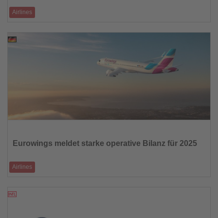
Airlines
Fast 40 Milliarden Euro Umsatz und zwei Milliarden Euro operativer
Gewinn im Geschäftsjah
06.03.2026
Lesen
Sie
die
Eurowings meldet starke operative Bilanz für 2025
Nachrichten
Airlines
23,7 Millionen Passagiere, hohe Zuverlässigkeit und neue
Wachstumsimpulse prägen das Ges
06.03.2026