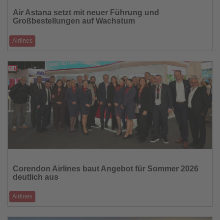
Sie
Air Astana setzt mit neuer Führung und
die
Großbestellungen auf Wachstum
Nachrichten
Airlines
Neue Flugzeuge, starke Verbindungen ab Frankfurt und bessere
Anschlüsse in Zentralasien
04.03.2026
Lesen
Sie
Corendon Airlines baut Angebot für Sommer 2026
die
deutlich aus
Nachrichten
Airlines
Mehr Kapazitäten in Deutschland, Österreich, Polen und im Vereinigten
Königreich – T�