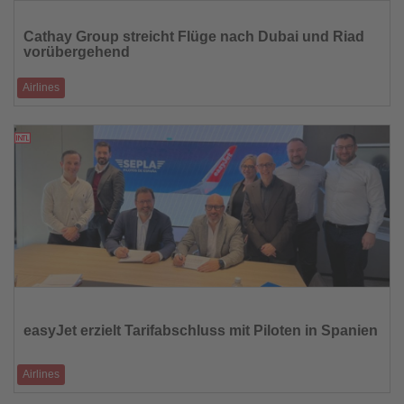
Lesen
Sie
Cathay Group streicht Flüge nach Dubai und Riad
die
vorübergehend
Nachrichten
Airlines
Zusätzliche Verbindungen nach London und mehr Kapazität auf der
Strecke Zürich–Hongko
10.03.2026
Lesen
Sie
die
easyJet erzielt Tarifabschluss mit Piloten in Spanien
Nachrichten
Airlines
Neuer Tarifvertrag mit SEPLA soll stabile Rahmenbedingungen für den