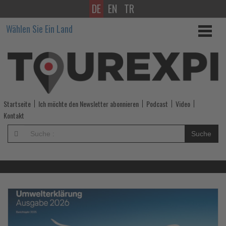
DE
EN
TR
Wissen,
Wählen Sie Ein Land
was
im
Tourismus
los
Startseite
Ich möchte den Newsletter abonnieren
Podcast
Video
ist!
Kontakt
-
Suche
Wissen,
was
im
Lesen
Le
Sie
Si
die
di
Tourismus
Nachrichten
Na