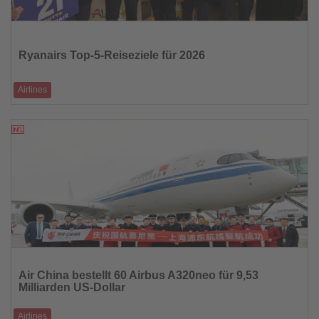
Lesen
Sie
die
Ryanairs Top-5-Reiseziele für 2026
Nachrichten
Airlines
Von neuen Basen bis Rekordangeboten: Fünf Städte, die im kommenden
Jahr besonders gefrag
02.01.2026
Lesen
Sie
Air China bestellt 60 Airbus A320neo für 9,53
die
Milliarden US-Dollar
Nachrichten
Airlines