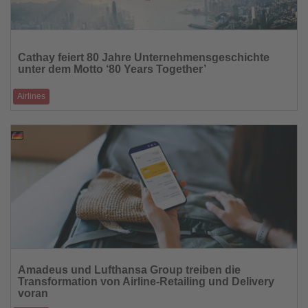
Lesen
Sie
Cathay feiert 80 Jahre Unternehmensgeschichte
die
unter dem Motto ‘80 Years Together’
Nachrichten
Airlines
Jubiläumslackierung auf Airbus A350 würdigt das Erbe der Airline und
markiert den Aufbru
07.01.2026
Lesen
Sie
Amadeus und Lufthansa Group treiben die
die
Transformation von Airline-Retailing und Delivery
Nachrichten
voran