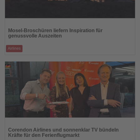
Lesen
Sie
Mosel-Broschüren liefern Inspiration für
die
genussvolle Auszeiten
Nachrichten
Airlines
Neue kostenlose Publikationen bündeln Kultur, Rad- und
Wandererlebnisse entlang der Mosel
13.01.2026
Lesen
Sie
Corendon Airlines und sonnenklar TV bündeln
die
Kräfte für den Ferienflugmarkt
Nachrichten