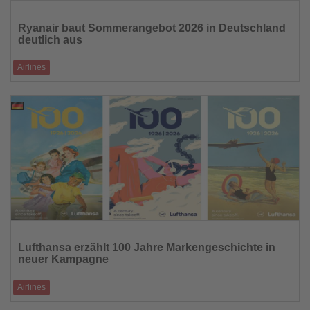
Lesen
Sie
Ryanair baut Sommerangebot 2026 in Deutschland
die
deutlich aus
Nachrichten
Airlines
300.000 zusätzliche Sitzplätze und elf neue Strecken nach
Steuersenkung und eingefrorene
16.01.2026
Lesen
Sie
Lufthansa erzählt 100 Jahre Markengeschichte in
die
neuer Kampagne
Nachrichten
Airlines
Zum Gründungsjubiläum übersetzt Lufthansa ihre Werbevergangenheit in