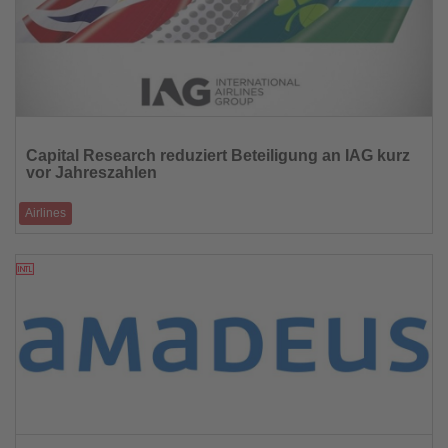
Lesen
Sie
Capital Research reduziert Beteiligung an IAG kurz
die
vor Jahreszahlen
Nachrichten
Airlines
US-Vermögensverwalter senkt Anteil an der Iberia-Mutter unter die Fünf-
Prozent-Marke
09.01.2026
Lesen