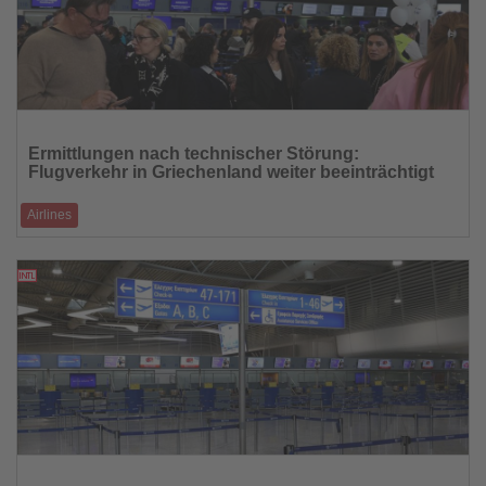
Lesen
Sie
Ermittlungen nach technischer Störung:
die
Flugverkehr in Griechenland weiter beeinträchtigt
Nachrichten
Airlines
Nach landesweiten Flugausfällen prüft die Staatsanwaltschaft mögliche
Eingriffe in Komm
05.01.2026
Lesen
Sie