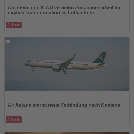
Sie
Amadeus und ICAO vertiefen Zusammenarbeit für
die
digitale Transformation im Luftverkehr
Nachrichten
Airlines
Neue Partnerschaft unterstützt das ICAO-Programm „No Country Left
Behind“ und beschle
09.01.2026
Lesen
Sie
die
Air Astana startet neue Verbindung nach Kostanai
Nachrichten
Airlines
Neue Flüge ab Astana sind optimal auf die Nonstop-Verbindungen ab
Frankfurt abgestimmt un