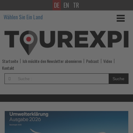
DE
EN
TR
Wissen,
Wählen Sie Ein Land
was
im
Tourismus
los
Startseite
Ich möchte den Newsletter abonnieren
Podcast
Video
ist!
Kontakt
-
Suche
Wissen,
was
im
Lesen
Le
Sie
Si
die
di
Tourismus
Nachrichten
Na