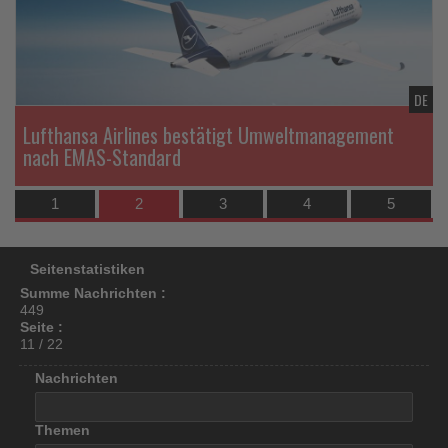
los
ist!
TL
DE
Lufthansa Airlines bestätigt Umweltmanagement
nach EMAS-Standard
1
2
3
4
5
Seitenstatistiken
Summe Nachrichten :
449
Seite :
11 / 22
Nachrichten
Themen