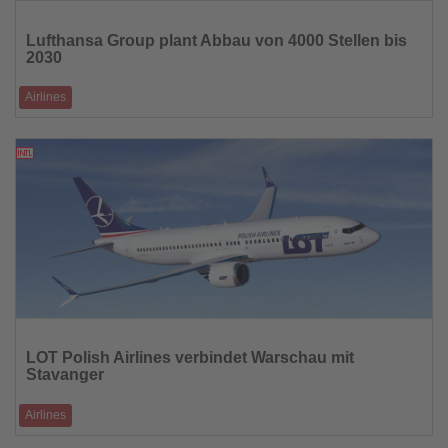
Lesen
Sie
Lufthansa Group plant Abbau von 4000 Stellen bis
die
2030
Nachrichten
Airlines
Digitalisierung und Prozessbündelung sollen vor allem administrative
Bereiche treffen
29.09.2025
Lesen
Sie
LOT Polish Airlines verbindet Warschau mit
die
Stavanger
Nachrichten
Airlines
Ab 24. November vier wöchentliche Flüge in den Südwesten Norwegens