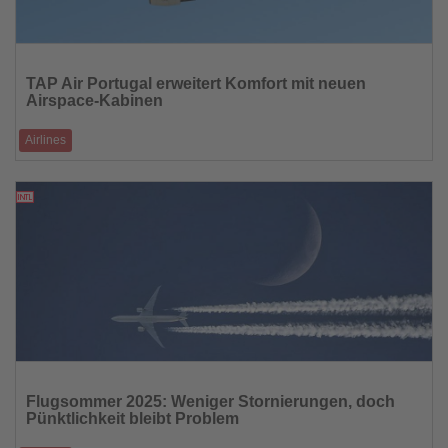
Lesen
Sie
TAP Air Portugal erweitert Komfort mit neuen
die
Airspace-Kabinen
Nachrichten
Airlines
Neue Airbus A320neo und A321neo bieten größere Gepäckfächer, LED-
Lichtstimmungen und b
17.09.2025
Lesen
Sie
Flugsommer 2025: Weniger Stornierungen, doch
die
Pünktlichkeit bleibt Problem
Nachrichten