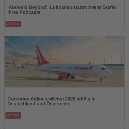
Sie
‘Above & Beyond’: Lufthansa startet zweite Staffel
die
ihres Podcasts
Nachrichten
Airlines
Zum 100-jährigen Gründungsjubiläum erscheinen fünf neue Folgen mit
Einblicken in Gesch
18.09.2025
Lesen
Sie
Corendon Airlines wächst 2026 kräftig in
die
Deutschland und Österreich
Nachrichten
Airlines
20 Prozent mehr Kapazitäten ab Deutschland, 30 Prozent ab Österreich –
deutlicher Ausb