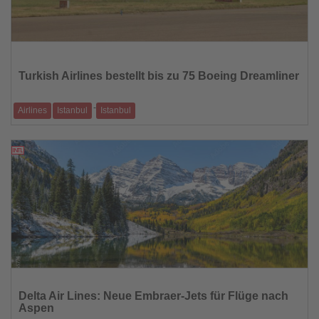
Lesen
Sie
die
Turkish Airlines bestellt bis zu 75 Boeing Dreamliner
Nachrichten
-
Airlines
Istanbul
Istanbul
Zwischen 2029 und 2034 sollen 50 fest bestellte und 25 optionale
Maschinen der Typen B787-
26.09.2025
Lesen
Sie
Delta Air Lines: Neue Embraer-Jets für Flüge nach
die
Aspen
Nachrichten