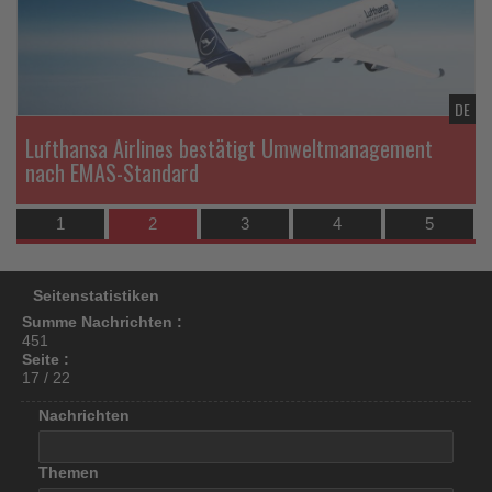
los
ist!
TL
DE
Lufthansa Airlines bestätigt Umweltmanagement
nach EMAS-Standard
1
2
3
4
5
Seitenstatistiken
Summe Nachrichten :
451
Seite :
17 / 22
Nachrichten
Themen