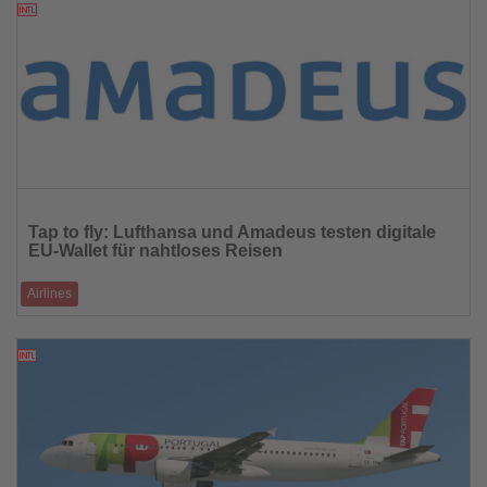
17.09.2025
Lesen
Sie
Tap to fly: Lufthansa und Amadeus testen digitale
die
EU-Wallet für nahtloses Reisen
Nachrichten
Airlines
Ab 2026 sollen Europäer ihre Ausweise, Zahlungsdaten und
biometrischen Profile in einer E
17.09.2025