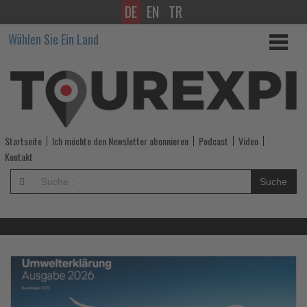
DE
EN
TR
Wissen,
Wählen Sie Ein Land
was
im
Tourismus
los
Startseite
Ich möchte den Newsletter abonnieren
Podcast
Video
ist!
Kontakt
-
Suche
Wissen,
was
im
Lesen
Le
Sie
Si
die
di
Tourismus
Nachrichten
Na