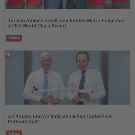
Lesen
Sie
Turkish Airlines erhält zum fünften Mal in Folge den
die
APEX World Class Award
Nachrichten
Airlines
Auszeichnungen für Spitzenleistungen in Service, Nachhaltigkeit und
Bordverpflegung
12.09.2025
Lesen
Sie
Air Astana und Air India schließen Codeshare-
die
Partnerschaft
Nachrichten
Airlines