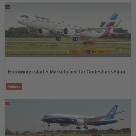
27.09.2025
Lesen
Sie
die
Eurowings startet Marketplace für Codeshare-Flüge
Nachrichten
Airlines
Website und App bündeln erstmals Suche, Buchung und Check-in –
AEGEAN und Smartwings al
26.09.2025