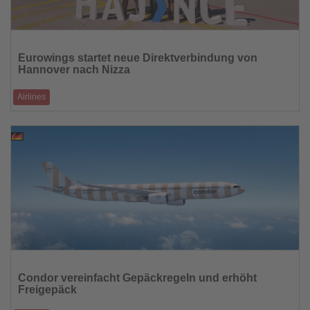
Lesen
Sie
Eurowings startet neue Direktverbindung von
die
Hannover nach Nizza
Nachrichten
Airlines
Mit dem Erstflug hat Eurowings eine neue Nonstop-Verbindung von
Hannover an die französis
04.05.2026
Lesen
Sie
Condor vereinfacht Gepäckregeln und erhöht
die
Freigepäck
Nachrichten