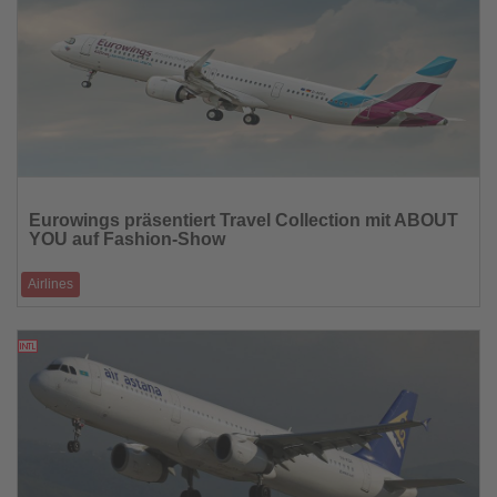
Lesen
Sie
Eurowings präsentiert Travel Collection mit ABOUT
die
YOU auf Fashion-Show
Nachrichten
Airlines
Zwölf Looks und exklusiver Sweatsuit feiern Premiere in Berlin-
Tempelhof
28.04.2026