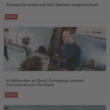
die
Korean Air erneut mit fünf Sternen ausgezeichnet
Nachrichten
Airlines
Skytrax bestätigt Spitzenbewertung zum sechsten Mal in Folge
30.04.2026
Lesen
Sie
Kultklassiker an Bord: Eurowings serviert
die
Currywurst von Tim Raue
Nachrichten
Airlines
Neues Bistro-Angebot bringt Berliner Streetfood in angepasster
Rezeptur in die Luft
29.04.2026