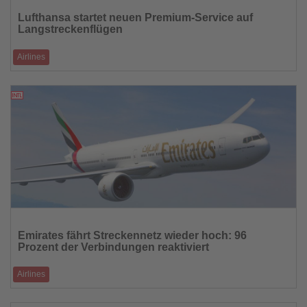
Sie
Lufthansa startet neuen Premium-Service auf
die
Langstreckenflügen
Nachrichten
Airlines
Mit dem Konzept „Future Onboard Experience“ überarbeitet die Airline
ihr Bordprodukt
05.05.2026
Lesen
Sie
Emirates fährt Streckennetz wieder hoch: 96
die
Prozent der Verbindungen reaktiviert
Nachrichten
Airlines
Die Fluggesellschaft kehrt nahezu vollständig zum regulären Flugbetrieb
zurück und stä