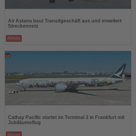
Lesen
Sie
Air Astana baut Transitgeschäft aus und erweitert
die
Streckennetz
Nachrichten
Airlines
Deutlich mehr Umsteigepassagiere und neue Verbindungen stärken die
Rolle Kasachstans als
27.04.2026
Lesen
Sie
Cathay Pacific startet im Terminal 3 in Frankfurt mit
die
Jubiläumsflug
Nachrichten
Airlines