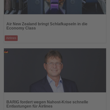
Lesen
Sie
Air New Zealand bringt Schlafkapseln in die
die
Economy Class
Nachrichten
Airlines
Mit dem neuen „Skynest“-Konzept können Passagiere auf
Langstreckenflügen künftig au
06.05.2026
Lesen
Sie
BARIG fordert wegen Nahost-Krise schnelle
die
Entlastungen für Airlines
Nachrichten