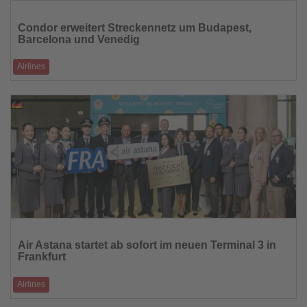
Lesen
Sie
Condor erweitert Streckennetz um Budapest,
die
Barcelona und Venedig
Nachrichten
Airlines
Neue City-Verbindungen stärken das europäische Angebot und
verbessern Anschlüsse über
07.05.2026
Lesen
Sie
Air Astana startet ab sofort im neuen Terminal 3 in
die
Frankfurt
Nachrichten
Airlines
Mit dem Umzug in das neue Terminal 3 des Flughafens Frankfurt hat Air