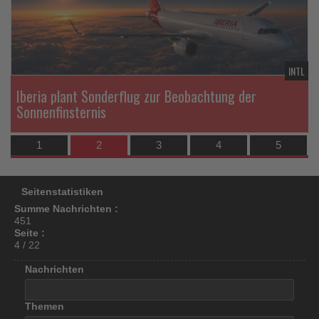
los
ist!
TR
INTL
Iberia plant Sonderflug zur Beobachtung der
Sonnenfinsternis
1
2
3
4
5
Seitenstatistiken
Summe Nachrichten :
451
Seite :
4 / 22
Nachrichten
Themen