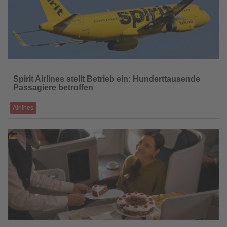
Lesen
Sie
Spirit Airlines stellt Betrieb ein: Hunderttausende
die
Passagiere betroffen
Nachrichten
Airlines
Nach ausbleibender staatlicher Unterstützung beendet die US-
Fluggesellschaft abrupt ihren
05.05.2026
Lesen