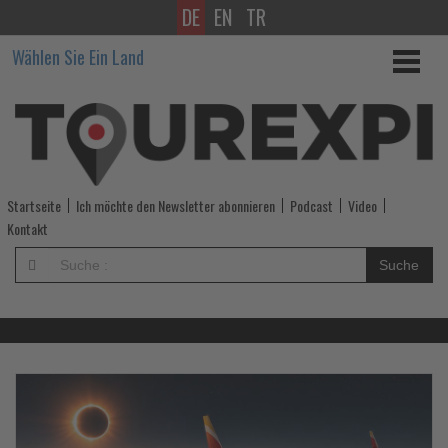
DE
EN
TR
Wissen,
Wählen Sie Ein Land
was
im
Tourismus
los
Startseite
Ich möchte den Newsletter abonnieren
Podcast
Video
ist!
Kontakt
-
Suche
Wissen,
was
im
Lesen
Le
Sie
Si
die
di
Tourismus
Nachrichten
Na