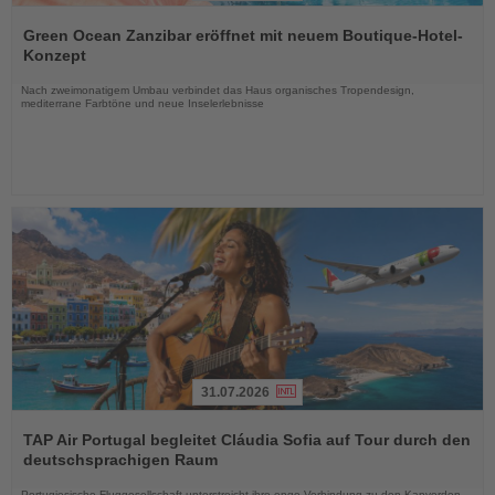
Lesen
Sie
Green Ocean Zanzibar eröffnet mit neuem Boutique-Hotel-
die
Konzept
Nachrichten
Nach zweimonatigem Umbau verbindet das Haus organisches Tropendesign,
mediterrane Farbtöne und neue Inselerlebnisse
31.07.2026
Lesen
Sie
TAP Air Portugal begleitet Cláudia Sofia auf Tour durch den
die
deutschsprachigen Raum
Nachrichten
Portugiesische Fluggesellschaft unterstreicht ihre enge Verbindung zu den Kapverden