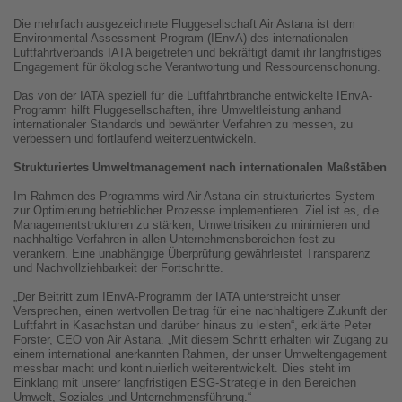
Die mehrfach ausgezeichnete Fluggesellschaft Air Astana ist dem
Environmental Assessment Program (IEnvA) des internationalen
Luftfahrtverbands IATA beigetreten und bekräftigt damit ihr langfristiges
Engagement für ökologische Verantwortung und Ressourcenschonung.
Das von der IATA speziell für die Luftfahrtbranche entwickelte IEnvA-
Programm hilft Fluggesellschaften, ihre Umweltleistung anhand
internationaler Standards und bewährter Verfahren zu messen, zu
verbessern und fortlaufend weiterzuentwickeln.
Strukturiertes Umweltmanagement nach internationalen Maßstäben
Im Rahmen des Programms wird Air Astana ein strukturiertes System
zur Optimierung betrieblicher Prozesse implementieren. Ziel ist es, die
Managementstrukturen zu stärken, Umweltrisiken zu minimieren und
nachhaltige Verfahren in allen Unternehmensbereichen fest zu
verankern. Eine unabhängige Überprüfung gewährleistet Transparenz
und Nachvollziehbarkeit der Fortschritte.
„Der Beitritt zum IEnvA-Programm der IATA unterstreicht unser
Versprechen, einen wertvollen Beitrag für eine nachhaltigere Zukunft der
Luftfahrt in Kasachstan und darüber hinaus zu leisten“, erklärte Peter
Forster, CEO von Air Astana. „Mit diesem Schritt erhalten wir Zugang zu
einem international anerkannten Rahmen, der unser Umweltengagement
messbar macht und kontinuierlich weiterentwickelt. Dies steht im
Einklang mit unserer langfristigen ESG-Strategie in den Bereichen
Umwelt, Soziales und Unternehmensführung.“