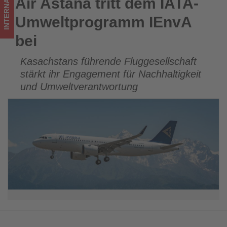
INTERNATIONAL
Air Astana tritt dem IATA-
Air Astana tritt dem IATA-Umweltprogramm IEnvA bei
im
Umweltprogramm IEnvA
Tourismus
bei
los
Kasachstans führende Fluggesellschaft
ist!
stärkt ihr Engagement für Nachhaltigkeit
und Umweltverantwortung