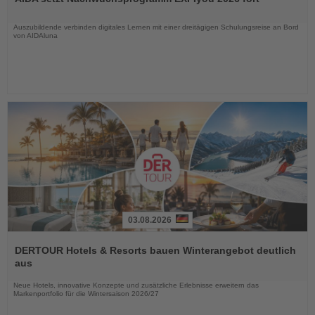
die
Nachrichten
Auszubildende verbinden digitales Lernen mit einer dreitägigen Schulungsreise an Bord
von AIDAluna
03.08.2026
Lesen
Sie
DERTOUR Hotels & Resorts bauen Winterangebot deutlich
die
aus
Nachrichten
Neue Hotels, innovative Konzepte und zusätzliche Erlebnisse erweitern das
Markenportfolio für die Wintersaison 2026/27