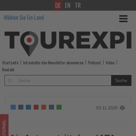
DE
EN
TR
Air
Wählen Sie Ein Land
Astana
tritt
dem
IATA-
Startseite
Ich möchte den Newsletter abonnieren
Podcast
Video
Umweltprogramm
Kontakt
IEnvA
Suche
bei
-
03.11.2025
Wissen,
was