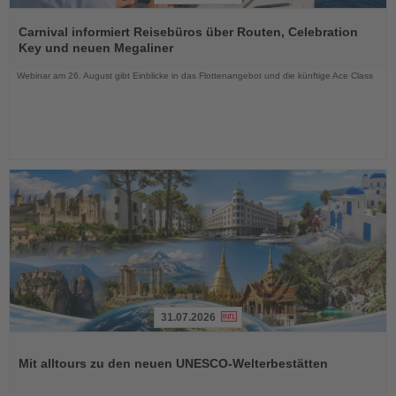
Lesen
Sie
Carnival informiert Reisebüros über Routen, Celebration
die
Key und neuen Megaliner
Nachrichten
Webinar am 26. August gibt Einblicke in das Flottenangebot und die künftige Ace Class
31.07.2026
Lesen
Sie
Mit alltours zu den neuen UNESCO-Welterbestätten
die
Nachrichten