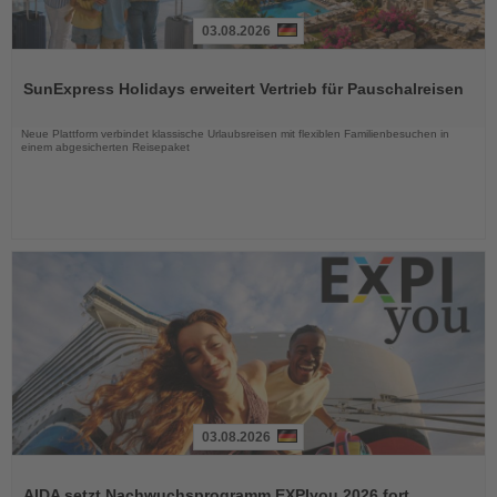
03.08.2026
Lesen
Sie
SunExpress Holidays erweitert Vertrieb für Pauschalreisen
die
Nachrichten
Neue Plattform verbindet klassische Urlaubsreisen mit flexiblen Familienbesuchen in
einem abgesicherten Reisepaket
03.08.2026
Lesen
Sie
AIDA setzt Nachwuchsprogramm EXPIyou 2026 fort