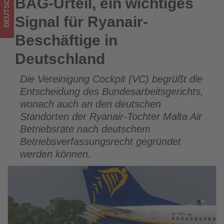
DEUTSCHLAND
BAG-Urteil, ein wichtiges
BAG-Urteil, ein wichtiges Signal für Ryanair-Beschäftige in
Wissen,
Deutschland
Signal für Ryanair-
was
Beschäftige in
im
Deutschland
Tourismus
Die Vereinigung Cockpit (VC) begrüßt die
los
Entscheidung des Bundesarbeitsgerichts,
ist!
wonach auch an den deutschen
Standorten der Ryanair-Tochter Malta Air
Betriebsräte nach deutschem
Betriebsverfassungsrecht gegründet
werden können.