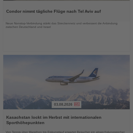
Lesen
Sie
Condor nimmt tägliche Flüge nach Tel Aviv auf
die
Nachrichten
Neue Nonstop-Verbindung stärkt das Streckennetz und verbessert die Anbindung
zwischen Deutschland und Israel
03.08.2026
Lesen
Sie
Kasachstan lockt im Herbst mit internationalen
die
Sporthöhepunkten
Nachrichten
Von Tennis über Marathon bis Eiskunstlauf erwartet Besucher ein abwechslungsreicher