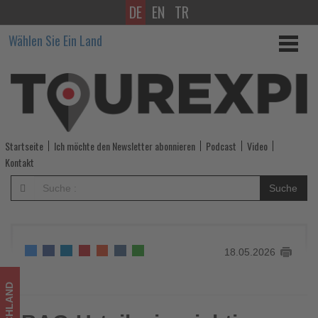
DE
EN
TR
BAG-
Wählen Sie Ein Land
Urteil,
ein
wichtiges
Signal
Startseite
Ich möchte den Newsletter abonnieren
Podcast
Video
für
Kontakt
Ryanair-
Suche
Beschäftige
in
18.05.2026
Deutschland
-