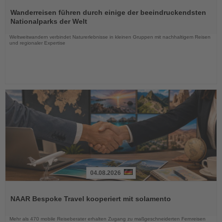
Lesen
Sie
Wanderreisen führen durch einige der beeindruckendsten
die
Nationalparks der Welt
Nachrichten
Weltweitwandern verbindet Naturerlebnisse in kleinen Gruppen mit nachhaltigem Reisen
und regionaler Expertise
04.08.2026
Lesen
Sie
NAAR Bespoke Travel kooperiert mit solamento
die
Nachrichten
Mehr als 470 mobile Reiseberater erhalten Zugang zu maßgeschneiderten Fernreisen