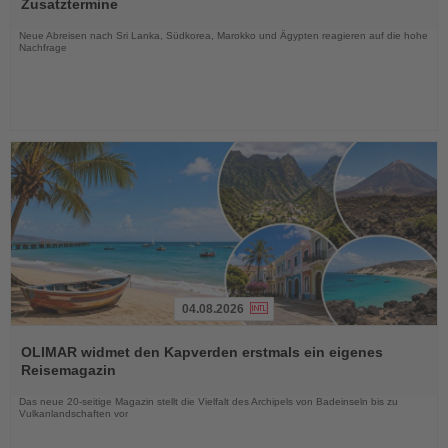
die
Zusatztermine
Nachrichten
Neue Abreisen nach Sri Lanka, Südkorea, Marokko und Ägypten reagieren auf die hohe
Nachfrage
04.08.2026
Lesen
Sie
OLIMAR widmet den Kapverden erstmals ein eigenes
die
Reisemagazin
Nachrichten
Das neue 20-seitige Magazin stellt die Vielfalt des Archipels von Badeinseln bis zu
Vulkanlandschaften vor