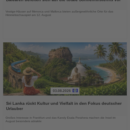
die
Nachrichten
Vestige-Häuser auf Menorca und Mallorca bieten außergewöhnliche Orte für das
Himmelsschauspiel am 12. August
03.08.2026
Lesen
Sie
Sri Lanka rückt Kultur und Vielfalt in den Fokus deutscher
die
Urlauber
Nachrichten
Großes Interesse in Frankfurt und das Kandy Esala Perahera machen die Insel im
August besonders attraktiv