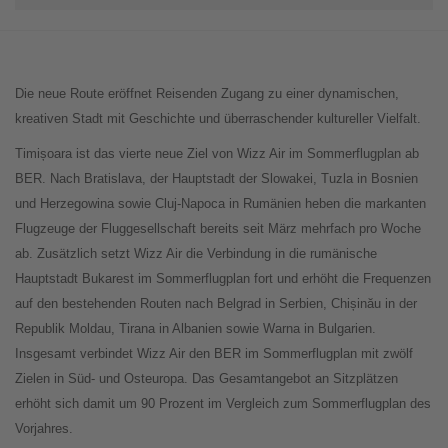
Die neue Route eröffnet Reisenden Zugang zu einer dynamischen,
kreativen Stadt mit Geschichte und überraschender kultureller Vielfalt.
Timișoara ist das vierte neue Ziel von Wizz Air im Sommerflugplan ab
BER. Nach Bratislava, der Hauptstadt der Slowakei, Tuzla in Bosnien
und Herzegowina sowie Cluj-Napoca in Rumänien heben die markanten
Flugzeuge der Fluggesellschaft bereits seit März mehrfach pro Woche
ab. Zusätzlich setzt Wizz Air die Verbindung in die rumänische
Hauptstadt Bukarest im Sommerflugplan fort und erhöht die Frequenzen
auf den bestehenden Routen nach Belgrad in Serbien, Chișinău in der
Republik Moldau, Tirana in Albanien sowie Warna in Bulgarien.
Insgesamt verbindet Wizz Air den BER im Sommerflugplan mit zwölf
Zielen in Süd- und Osteuropa. Das Gesamtangebot an Sitzplätzen
erhöht sich damit um 90 Prozent im Vergleich zum Sommerflugplan des
Vorjahres.