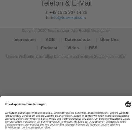
Telefon & E-Mail
T. +49 1525 937 14 25
E.
info@tourexpi.com
Copyright 2020 Tourexpi.com - Alle Rechte Vorbehalten
Impressum
AGB
Datenschutz
Über Uns
Podcast
Video
RSS
Unsere Webseite ist auf allen Computern und mobilen Geräten gut nutzbar.
Tourexpi,
turizm
haberleri,
Reisebüros,
tourism
news,
noticias
de
turismo,
Tourismus
Nachrichten,
новости