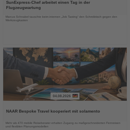
Sie
SunExpress-Chef arbeitet einen Tag in der
die
Flugzeugwartung
Nachrichten
Marcus Schnabel tauschte beim internen „Job Tasting“ den Schreibtisch gegen den
Werkzeugkasten
04.08.2026
Lesen
Sie
NAAR Bespoke Travel kooperiert mit solamento
die
Nachrichten
Mehr als 470 mobile Reiseberater erhalten Zugang zu maßgeschneiderten Fernreisen
und flexiblen Planungsmodellen