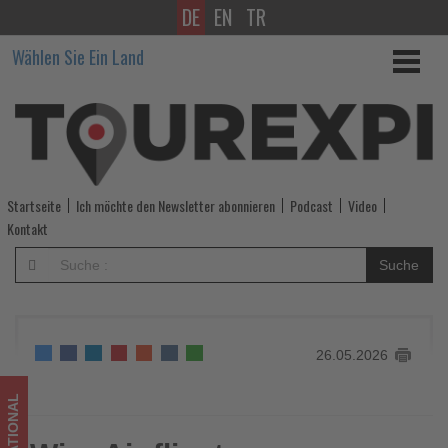
DE
EN
TR
Wizz
Wählen Sie Ein Land
Air
fliegt
neu
von
Startseite
Ich möchte den Newsletter abonnieren
Podcast
Video
Berlin
Kontakt
nach
Suche
Timișoara
-
26.05.2026
Wissen,
was