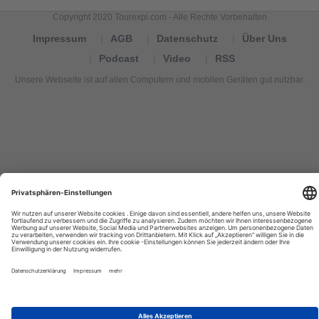
Copyright 2020 Tourexpi.com - Alle Rechte Vorbehalten
Impressum
AGB
Datenschutz
Über Uns
Podcast
Video
RSS
Unsere Webseite ist auf allen Computern und mobilen Geräten gut nutzbar.
Tourexpi,
turizm
haberleri,
Reisebüros,
tourism
news,
noticias
de
turismo,
Tourismus
Nachrichten,
новости
туризма,
travel
tourism
news,