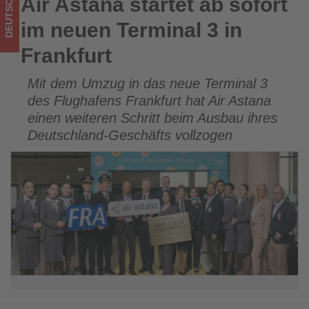
DEUTSCHLAND
Air Astana startet ab sofort
Air Astana startet ab sofort im neuen Terminal 3 in
-
Frankfurt
im neuen Terminal 3 in
Wissen,
Frankfurt
was
Mit dem Umzug in das neue Terminal 3
im
des Flughafens Frankfurt hat Air Astana
Tourismus
einen weiteren Schritt beim Ausbau ihres
Deutschland-Geschäfts vollzogen
los
ist!