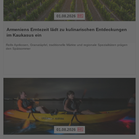
01.08.2026
Lesen
Sie
Armeniens Erntezeit lädt zu kulinarischen Entdeckungen
die
im Kaukasus ein
Nachrichten
Reife Aprikosen, Granatäpfel, traditionelle Märkte und regionale Spezialitäten prägen
den Spätsommer
01.08.2026
Lesen