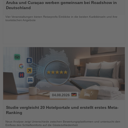
Sie
Aruba und Curaçao werben gemeinsam bei Roadshow in
die
Deutschland
Nachrichten
Vier Veranstaltungen bieten Reiseprofis Einblicke in die beiden Karibikinseln und ihre
touristischen Angebote
04.08.2026
Lesen
Sie
Studie vergleicht 20 Hotelportale und erstellt erstes Meta-
die
Ranking
Nachrichten
Neue Analyse zeigt Unterschiede zwischen Bewertungsplattformen und untersucht den
Einfluss des Schlafkomforts auf die Gästezufriedenheit