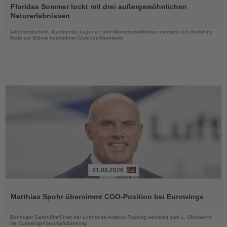
Sie
Floridas Sommer lockt mit drei außergewöhnlichen
die
Naturerlebnissen
Nachrichten
Jakobsmuscheln, leuchtende Lagunen und Meeresschildkröten machen den Sunshine
State zur Bühne besonderer Outdoor-Abenteuer
01.08.2026
Lesen
Sie
Matthias Spohr übernimmt COO-Position bei Eurowings
die
Nachrichten
Bisheriger Geschäftsführer der Lufthansa Aviation Training wechselt zum 1. Oktober in
die Eurowings-Geschäftsführung