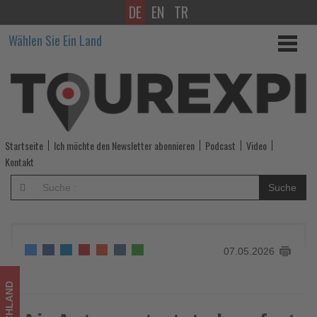
DE
EN
TR
Air
Wählen Sie Ein Land
Astana
startet
ab
sofort
Startseite
Ich möchte den Newsletter abonnieren
Podcast
Video
im
Kontakt
neuen
Suche
Terminal
3
07.05.2026
in
Frankfurt