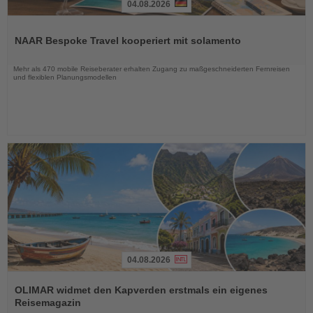
04.08.2026
Lesen
Sie
NAAR Bespoke Travel kooperiert mit solamento
die
Nachrichten
Mehr als 470 mobile Reiseberater erhalten Zugang zu maßgeschneiderten Fernreisen
und flexiblen Planungsmodellen
04.08.2026
Lesen
Sie
OLIMAR widmet den Kapverden erstmals ein eigenes
die
Reisemagazin
Nachrichten