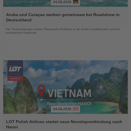
04.08.2026
Lesen
Sie
Aruba und Curaçao werben gemeinsam bei Roadshow in
die
Deutschland
Nachrichten
Vier Veranstaltungen bieten Reiseprofis Einblicke in die beiden Karibikinseln und ihre
touristischen Angebote
04.08.2026
Lesen
Sie
LOT Polish Airlines startet neue Nonstopverbindung nach
die
Hanoi
Nachrichten