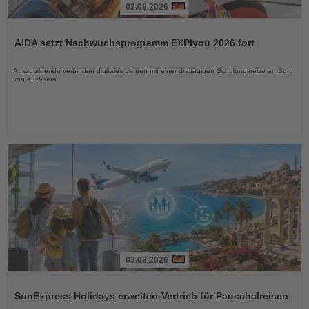
03.08.2026
Lesen
Sie
AIDA setzt Nachwuchsprogramm EXPIyou 2026 fort
die
Nachrichten
Auszubildende verbinden digitales Lernen mit einer dreitägigen Schulungsreise an Bord
von AIDAluna
03.08.2026
Lesen
Sie
SunExpress Holidays erweitert Vertrieb für Pauschalreisen
die