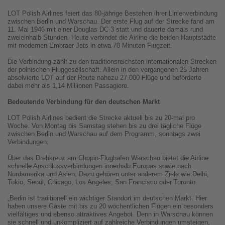
LOT Polish Airlines feiert das 80-jährige Bestehen ihrer Linienverbindung
zwischen Berlin und Warschau. Der erste Flug auf der Strecke fand am
11. Mai 1946 mit einer Douglas DC-3 statt und dauerte damals rund
zweieinhalb Stunden. Heute verbindet die Airline die beiden Hauptstädte
mit modernen Embraer-Jets in etwa 70 Minuten Flugzeit.
Die Verbindung zählt zu den traditionsreichsten internationalen Strecken
der polnischen Fluggesellschaft. Allein in den vergangenen 25 Jahren
absolvierte LOT auf der Route nahezu 27.000 Flüge und beförderte
dabei mehr als 1,14 Millionen Passagiere.
Bedeutende Verbindung für den deutschen Markt
LOT Polish Airlines bedient die Strecke aktuell bis zu 20-mal pro
Woche. Von Montag bis Samstag stehen bis zu drei tägliche Flüge
zwischen Berlin und Warschau auf dem Programm, sonntags zwei
Verbindungen.
Über das Drehkreuz am Chopin-Flughafen Warschau bietet die Airline
schnelle Anschlussverbindungen innerhalb Europas sowie nach
Nordamerika und Asien. Dazu gehören unter anderem Ziele wie Delhi,
Tokio, Seoul, Chicago, Los Angeles, San Francisco oder Toronto.
„Berlin ist traditionell ein wichtiger Standort im deutschen Markt. Hier
haben unsere Gäste mit bis zu 20 wöchentlichen Flügen ein besonders
vielfältiges und ebenso attraktives Angebot. Denn in Warschau können
sie schnell und unkompliziert auf zahlreiche Verbindungen umsteigen,