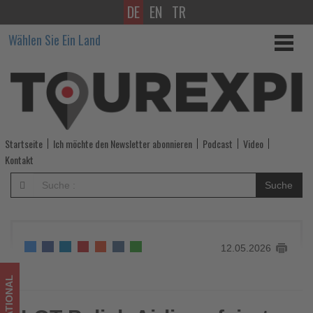
DE
EN
TR
LOT
Wählen Sie Ein Land
Polish
Airlines
feiert
80
Startseite
Ich möchte den Newsletter abonnieren
Podcast
Video
Jahre
Kontakt
Berlin-
Suche
Warschau-
Verbindung
12.05.2026
-
Wissen,