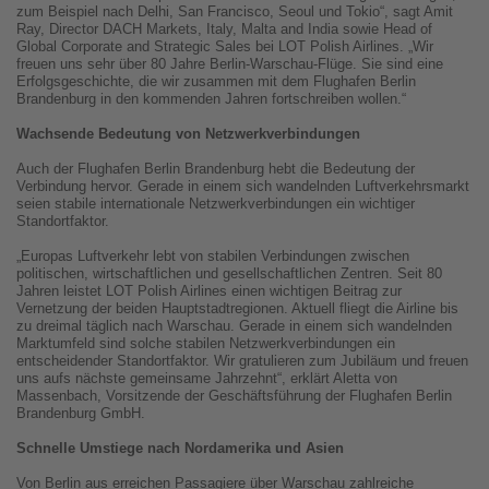
zum Beispiel nach Delhi, San Francisco, Seoul und Tokio“, sagt Amit
Ray, Director DACH Markets, Italy, Malta and India sowie Head of
Global Corporate and Strategic Sales bei LOT Polish Airlines. „Wir
freuen uns sehr über 80 Jahre Berlin-Warschau-Flüge. Sie sind eine
Erfolgsgeschichte, die wir zusammen mit dem Flughafen Berlin
Brandenburg in den kommenden Jahren fortschreiben wollen.“
Wachsende Bedeutung von Netzwerkverbindungen
Auch der Flughafen Berlin Brandenburg hebt die Bedeutung der
Verbindung hervor. Gerade in einem sich wandelnden Luftverkehrsmarkt
seien stabile internationale Netzwerkverbindungen ein wichtiger
Standortfaktor.
„Europas Luftverkehr lebt von stabilen Verbindungen zwischen
politischen, wirtschaftlichen und gesellschaftlichen Zentren. Seit 80
Jahren leistet LOT Polish Airlines einen wichtigen Beitrag zur
Vernetzung der beiden Hauptstadtregionen. Aktuell fliegt die Airline bis
zu dreimal täglich nach Warschau. Gerade in einem sich wandelnden
Marktumfeld sind solche stabilen Netzwerkverbindungen ein
entscheidender Standortfaktor. Wir gratulieren zum Jubiläum und freuen
uns aufs nächste gemeinsame Jahrzehnt“, erklärt Aletta von
Massenbach, Vorsitzende der Geschäftsführung der Flughafen Berlin
Brandenburg GmbH.
Schnelle Umstiege nach Nordamerika und Asien
Von Berlin aus erreichen Passagiere über Warschau zahlreiche