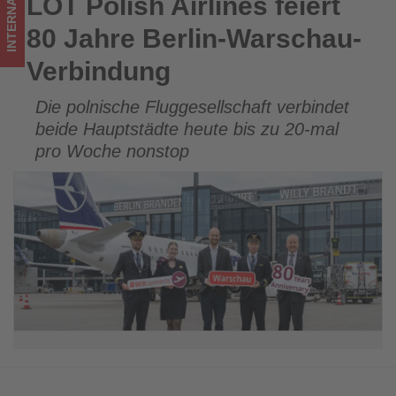
INTERNATIONAL
LOT Polish Airlines feiert
LOT Polish Airlines feiert 80 Jahre Berlin-Warschau-
was
Verbindung
80 Jahre Berlin-Warschau-
im
Verbindung
Tourismus
Die polnische Fluggesellschaft verbindet
los
beide Hauptstädte heute bis zu 20-mal
ist!
pro Woche nonstop