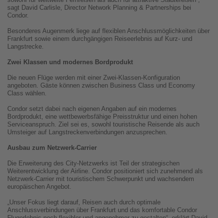
sagt David Carlisle, Director Network Planning & Partnerships bei
Condor.
Besonderes Augenmerk liege auf flexiblen Anschlussmöglichkeiten über
Frankfurt sowie einem durchgängigen Reiseerlebnis auf Kurz- und
Langstrecke.
Zwei Klassen und modernes Bordprodukt
Die neuen Flüge werden mit einer Zwei-Klassen-Konfiguration
angeboten. Gäste können zwischen Business Class und Economy
Class wählen.
Condor setzt dabei nach eigenen Angaben auf ein modernes
Bordprodukt, eine wettbewerbsfähige Preisstruktur und einen hohen
Serviceanspruch. Ziel sei es, sowohl touristische Reisende als auch
Umsteiger auf Langstreckenverbindungen anzusprechen.
Ausbau zum Netzwerk-Carrier
Die Erweiterung des City-Netzwerks ist Teil der strategischen
Weiterentwicklung der Airline. Condor positioniert sich zunehmend als
Netzwerk-Carrier mit touristischem Schwerpunkt und wachsendem
europäischen Angebot.
„Unser Fokus liegt darauf, Reisen auch durch optimale
Anschlussverbindungen über Frankfurt und das komfortable Condor
Flugerlebnis noch flexibler und angenehmer zu gestalten“, erklärt David