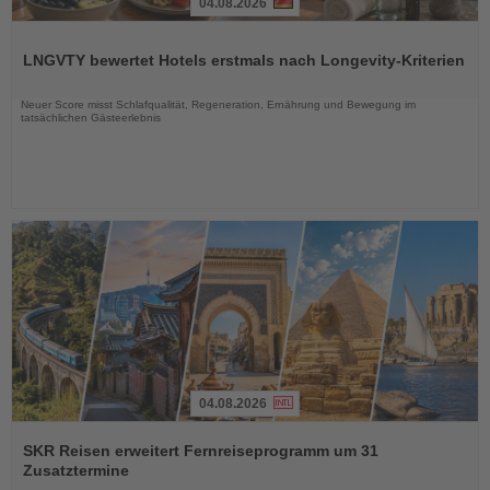
04.08.2026
Lesen
Sie
LNGVTY bewertet Hotels erstmals nach Longevity-Kriterien
die
Nachrichten
Neuer Score misst Schlafqualität, Regeneration, Ernährung und Bewegung im
tatsächlichen Gästeerlebnis
04.08.2026
Lesen
Sie
SKR Reisen erweitert Fernreiseprogramm um 31
die
Zusatztermine
Nachrichten