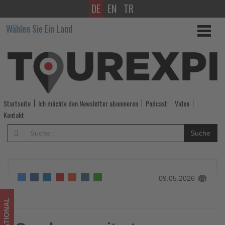
DE
EN
TR
Condor
Wählen Sie Ein Land
erweitert
Streckennetz
um
Budapest,
Startseite
Ich möchte den Newsletter abonnieren
Podcast
Video
Barcelona
Kontakt
und
Suche
Venedig
-
09.05.2026
Wissen,
was