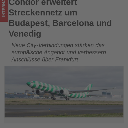
INTERNATIONAL
Condor erweitert
Condor erweitert Streckennetz um Budapest, Barcelona und
im
Venedig
Streckennetz um
Tourismus
Budapest, Barcelona und
los
Venedig
ist!
Neue City-Verbindungen stärken das
europäische Angebot und verbessern
Anschlüsse über Frankfurt