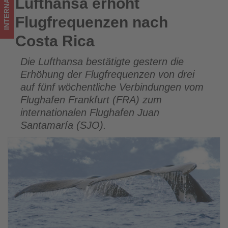
INTERNATIONAL
Lufthansa erhöht
Lufthansa erhöht Flugfrequenzen nach Costa Rica
los
Flugfrequenzen nach
ist!
Costa Rica
Die Lufthansa bestätigte gestern die
Erhöhung der Flugfrequenzen von drei
auf fünf wöchentliche Verbindungen vom
Flughafen Frankfurt (FRA) zum
internationalen Flughafen Juan
Santamaría (SJO).