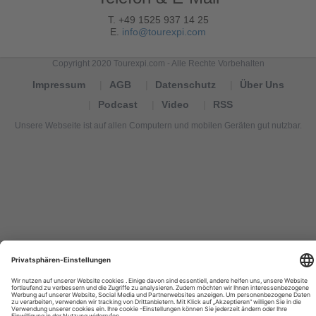
T. +49 1525 937 14 25
E.
info@tourexpi.com
Copyright 2020 Tourexpi.com - Alle Rechte Vorbehalten
Impressum
AGB
Datenschutz
Über Uns
Podcast
Video
RSS
Unsere Webseite ist auf allen Computern und mobilen Geräten gut nutzbar.
Tourexpi,
turizm
haberleri,
Reisebüros,
tourism
news,
noticias
de
turismo,
Tourismus
Nachrichten,
новости
туризма,