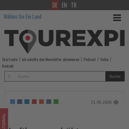
DE
EN
TR
Lufthansa
Wählen Sie Ein Land
erhöht
Flugfrequenzen
nach
Costa
Startseite
Ich möchte den Newsletter abonnieren
Podcast
Video
Rica
Kontakt
-
Suche
Wissen,
was
21.05.2026
im
Tourismus