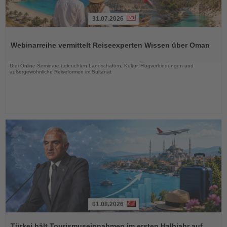
31.07.2026
Lesen
Sie
Webinarreihe vermittelt Reiseexperten Wissen über Oman
die
Nachrichten
Drei Online-Seminare beleuchten Landschaften, Kultur, Flugverbindungen und
außergewöhnliche Reiseformen im Sultanat
01.08.2026
Lesen
Sie
Türkei hält Tourismuseinnahmen im ersten Halbjahr auf