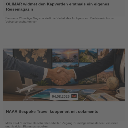
Sie
OLIMAR widmet den Kapverden erstmals ein eigenes
die
Reisemagazin
Nachrichten
Das neue 20-seitige Magazin stellt die Vielfalt des Archipels von Badeinseln bis zu
Vulkanlandschaften vor
04.08.2026
Lesen
Sie
NAAR Bespoke Travel kooperiert mit solamento
die
Nachrichten
Mehr als 470 mobile Reiseberater erhalten Zugang zu maßgeschneiderten Fernreisen
und flexiblen Planungsmodellen