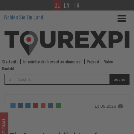
DE
EN
TR
FlyArystan
Wählen Sie Ein Land
blickt
auf
sieben
Jahre
Startseite
Ich möchte den Newsletter abonnieren
Podcast
Video
Wachstum
Kontakt
im
Suche
Low-
Cost-
13.05.2026
Markt
zurück