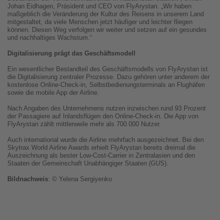
Johan Eidhagen, Präsident und CEO von FlyArystan. „Wir haben
maßgeblich die Veränderung der Kultur des Reisens in unserem Land
mitgestaltet, da viele Menschen jetzt häufiger und leichter fliegen
können. Diesen Weg verfolgen wir weiter und setzen auf ein gesundes
und nachhaltiges Wachstum.“
Digitalisierung prägt das Geschäftsmodell
Ein wesentlicher Bestandteil des Geschäftsmodells von FlyArystan ist
die Digitalisierung zentraler Prozesse. Dazu gehören unter anderem der
kostenlose Online-Check-in, Selbstbedienungsterminals an Flughäfen
sowie die mobile App der Airline.
Nach Angaben des Unternehmens nutzen inzwischen rund 93 Prozent
der Passagiere auf Inlandsflügen den Online-Check-in. Die App von
FlyArystan zählt mittlerweile mehr als 700.000 Nutzer.
Auch international wurde die Airline mehrfach ausgezeichnet. Bei den
Skytrax World Airline Awards erhielt FlyArystan bereits dreimal die
Auszeichnung als bester Low-Cost-Carrier in Zentralasien und den
Staaten der Gemeinschaft Unabhängiger Staaten (GUS).
Bildnachweis
: © Yelena Sergiyenko