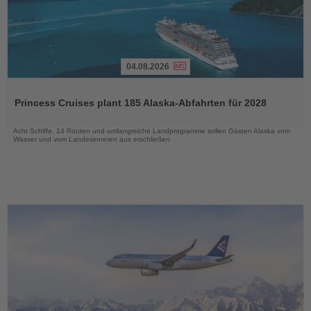
04.08.2026
Lesen
Sie
Princess Cruises plant 185 Alaska-Abfahrten für 2028
die
Nachrichten
Acht Schiffe, 14 Routen und umfangreiche Landprogramme sollen Gästen Alaska vom
Wasser und vom Landesinneren aus erschließen