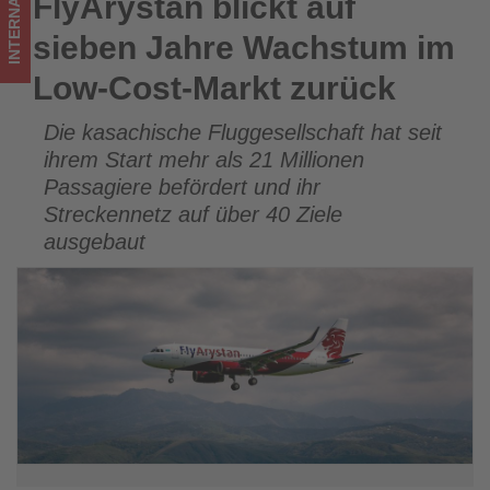
INTERNATIONAL
FlyArystan blickt auf
FlyArystan blickt auf sieben Jahre Wachstum im Low-Cost-
-
Markt zurück
sieben Jahre Wachstum im
Wissen,
Low-Cost-Markt zurück
was
Die kasachische Fluggesellschaft hat seit
im
ihrem Start mehr als 21 Millionen
Tourismus
Passagiere befördert und ihr
Streckennetz auf über 40 Ziele
los
ausgebaut
ist!