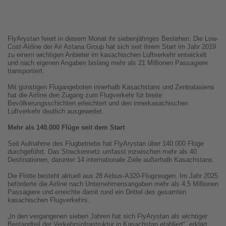
FlyArystan feiert in diesem Monat ihr siebenjähriges Bestehen. Die Low-
Cost-Airline der Air Astana Group hat sich seit ihrem Start im Jahr 2019
zu einem wichtigen Anbieter im kasachischen Luftverkehr entwickelt
und nach eigenen Angaben bislang mehr als 21 Millionen Passagiere
transportiert.
Mit günstigen Flugangeboten innerhalb Kasachstans und Zentralasiens
hat die Airline den Zugang zum Flugverkehr für breite
Bevölkerungsschichten erleichtert und den innerkasachischen
Luftverkehr deutlich ausgeweitet.
Mehr als 140.000 Flüge seit dem Start
Seit Aufnahme des Flugbetriebs hat FlyArystan über 140.000 Flüge
durchgeführt. Das Streckennetz umfasst inzwischen mehr als 40
Destinationen, darunter 14 internationale Ziele außerhalb Kasachstans.
Die Flotte besteht aktuell aus 28 Airbus-A320-Flugzeugen. Im Jahr 2025
beförderte die Airline nach Unternehmensangaben mehr als 4,5 Millionen
Passagiere und erreichte damit rund ein Drittel des gesamten
kasachischen Flugverkehrs.
„In den vergangenen sieben Jahren hat sich FlyArystan als wichtiger
Bestandteil der Verkehrsinfrastruktur in Kasachstan etabliert“, erklärt