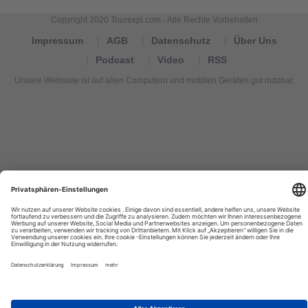
Copyright 2020 Tourexpi.com - Alle Rechte Vorbehalten
Impressum
AGB
Datenschutz
Über Uns
Podcast
Video
RSS
Unsere Webseite ist auf allen Computern und mobilen Geräten gut nutzbar.
Tourexpi,
turizm
haberleri,
Reisebüros,
tourism
news,
noticias
de
turismo,
Tourismus
Nachrichten,
новости
туризма,
travel
tourism
news,