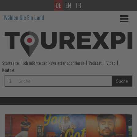
DE
EN
TR
Wissen,
Wählen Sie Ein Land
was
im
Tourismus
los
Startseite
Ich möchte den Newsletter abonnieren
Podcast
Video
ist!
Kontakt
-
Suche
Wissen,
was
im
Lesen
Le
Sie
Si
die
di
Tourismus
Nachrichten
Na