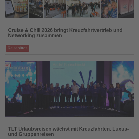
Lesen
Sie
Cruise & Chill 2026 bringt Kreuzfahrtvertrieb und
die
Networking zusammen
Nachrichten
Reisebüros
After-Work-Format liefert praxisnahe Verkaufstipps und ist offen für alle
Reisebüros
28.04.2026
Lesen
Sie
TLT Urlaubsreisen wächst mit Kreuzfahrten, Luxus-
die
und Gruppenreisen
Nachrichten