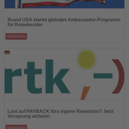
Lesen
Sie
Brand USA startet globales Ambassador-Programm
die
für Reiseberater
Nachrichten
Reisebüros
Bis zum 4. Juli 2026 sollen weltweit 250 Reiseberater zu Botschaftern für
USA-Reisen erna
14.04.2026
Lesen
Sie
Lust auf PAYBACK fürs eigene Reisebüro? Jetzt
die
Vorsprung sichern!
Nachrichten
Reisebüros