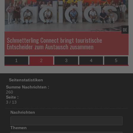
los
ist!
DE
DE
Schmetterling Connect bringt touristische
Entscheider zum Austausch zusammen
1
2
3
4
5
Seitenstatistiken
Summe Nachrichten :
260
Seite :
3 / 13
Nachrichten
Themen