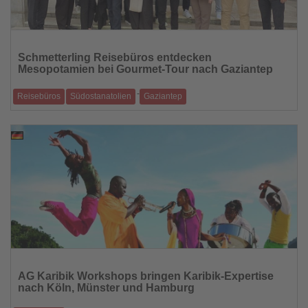
Lesen
Sie
Schmetterling Reisebüros entdecken
die
Mesopotamien bei Gourmet-Tour nach Gaziantep
Nachrichten
-
Reisebüros
Südostanatolien
Gaziantep
Inforeise für GPTA-Mitglieder verbindet Kulinarik, Kultur und
Branchenaustausch in Südos
22.04.2026
Lesen
Sie
AG Karibik Workshops bringen Karibik-Expertise
die
nach Köln, Münster und Hamburg
Nachrichten