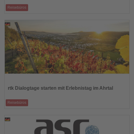
Reisebüros
Jahrestagung in Albanien bringt über 300 mobile Reiseberater
zusammen und markiert den st
28.04.2026
Lesen
Sie
die
rtk Dialogtage starten mit Erlebnistag im Ahrtal
Nachrichten
Reisebüros
Kostenlose Ausflüge und bewusst gesetztes Signal für eine
Tourismusregion im Aufbruch
27.04.2026