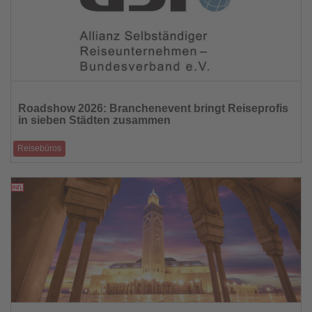
Lesen
Sie
Roadshow 2026: Branchenevent bringt Reiseprofis
die
in sieben Städten zusammen
Nachrichten
Reisebüros
Interaktive Reisemesse mit Vorträgen, Networking und Gewinnspiel
24.04.2026
Lesen