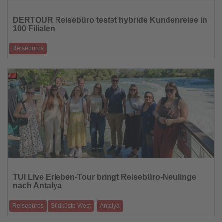
Lesen
Sie
DERTOUR Reisebüro testet hybride Kundenreise in
die
100 Filialen
Nachrichten
Reisebüros
Pilotprojekt kombiniert KI, digitale Kanäle und persönliche Beratung
04.05.2026
Lesen
Sie
TUI Live Erleben-Tour bringt Reisebüro-Neulinge
die
nach Antalya
Nachrichten
-
Reisebüros
Südküste West
Antalya
Praxisnahe Inforeise vermittelt Einblicke in Hotels und Destination an der