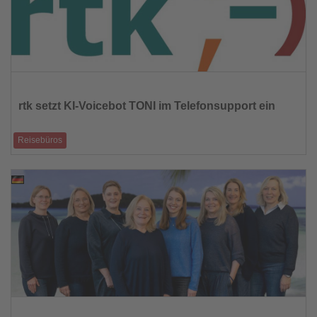
Lesen
Sie
die
rtk setzt KI-Voicebot TONI im Telefonsupport ein
Nachrichten
Reisebüros
Digitaler Sprachassistent startet Testphase im B2B-Service außerhalb
der Geschäftszeiten
20.04.2026
Lesen
Sie