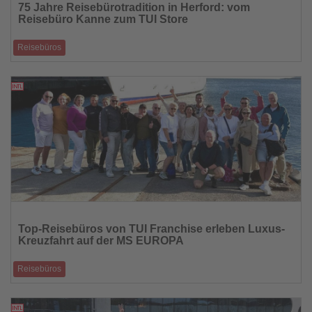
75 Jahre Reisebürotradition in Herford: vom
die
Reisebüro Kanne zum TUI Store
Nachrichten
Reisebüros
Ein Standort mit Geschichte und Beratungskompetenz seit Generationen
18.04.2026
Lesen
Sie
Top-Reisebüros von TUI Franchise erleben Luxus-
die
Kreuzfahrt auf der MS EUROPA
Nachrichten
Reisebüros
20 Gewinner des „Club der Besten“ erkunden mit Hapag-Lloyd Cruises
die Kanarischen Ins
15.04.2026