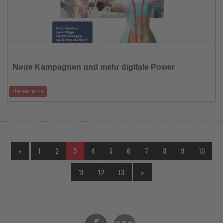
Lesen
Sie
die
Neue Kampagnen und mehr digitale Power
Nachrichten
Reisebüros
TUI Franchise startet Marketing-Offensive für Reisebüros
«
1
2
3
4
5
6
7
8
9
10
11
12
13
»