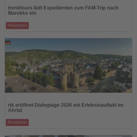
Sie
trendtours lädt Expedienten zum FAM-Trip nach
die
Marokko ein
Nachrichten
Reisebüros
Kompakte Inforeise führt im Juni durch zentrale Destinationen des
Landes
23.04.2026
Lesen
Sie
rtk eröffnet Dialogtage 2026 mit Erlebnisauftakt im
die
Ahrtal
Nachrichten
Reisebüros
Kostenfreie Ausflüge und bewusstes Signal für eine Tourismusregion im
Aufbruch