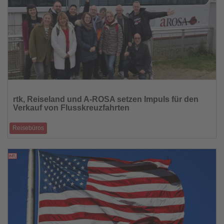
Lesen
Sie
rtk, Reiseland und A-ROSA setzen Impuls für den
die
Verkauf von Flusskreuzfahrten
Nachrichten
Reisebüros
Sechstägige Tour verbindet Produktschulung, persönliche
Reiseerfahrung und konkrete Verk
15.04.2026