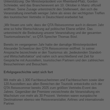
Unterstützung: Der Ministerpräsident von Rheinland-Pfalz, Gordon
Schnieder, wird das Branchenevent am 10. Oktober in Mainz offiziell
eröffnen. Seine Zusage unterstreicht den Stellenwert, den sich die
Veranstaltung innerhalb weniger Jahre als eines der wichtigsten Treffen
des touristischen Vertriebs in Deutschland erarbeitet hat.
„Wir freuen uns sehr, dass der QTA Reisesommer auch in diesem Jahr
eine so hohe Wertschätzung auf politischer Ebene erfährt. Das
unterstreicht die Bedeutung unserer Veranstaltung und der gesamten
Tourismusbranche“, so QTA Sprecher Thomas Bösl.
Bereits im vergangenen Jahr hatte der damalige Ministerpräsident
Alexander Schweitzer den QTA Reisesommer eröffnet. In seiner
Ansprache bezeichnete er den Tourismus als „bedeutenden Standort-
und Wirtschaftsfaktor“ und nahm sich anschließend viel Zeit für
Gespräche mit Ausstellern, touristischen Partnern und den zahlreichen
Besucherinnen und Besuchern.
Erfolgsgeschichte setzt sich fort
Mit mehr als 1.300 Fachbesucherinnen und Fachbesuchern sowie über
120 Ausstellern aus allen Bereichen der Touristik entwickelte sich der
QTA Reisesommer bereits 2025 zum größten Vertriebs-Event des
Jahres. Gegenüber der Premiere verzeichnete die Veranstaltung ein
Wachstum von mehr als 30 Prozent. Vertreten waren europäische
Destinationen ebenso wie Reiseveranstalter, Airlines und internationale
Partner.