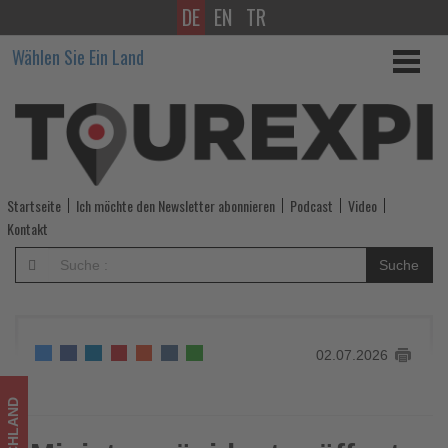
DE
EN
TR
Ministerpräsident
Wählen Sie Ein Land
eröffnet
QTA
Reisesommer
2026
Startseite
Ich möchte den Newsletter abonnieren
Podcast
Video
-
Kontakt
Wissen,
Suche
was
im
02.07.2026
Tourismus
los