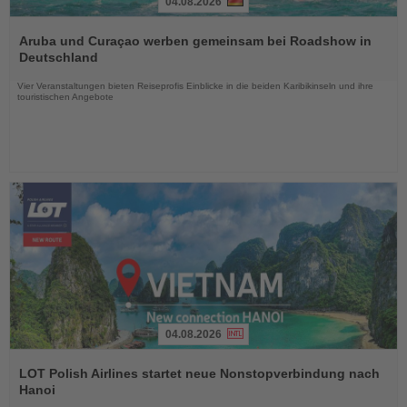
04.08.2026
Lesen
Sie
Aruba und Curaçao werben gemeinsam bei Roadshow in
die
Deutschland
Nachrichten
Vier Veranstaltungen bieten Reiseprofis Einblicke in die beiden Karibikinseln und ihre
touristischen Angebote
04.08.2026
Lesen
Sie
LOT Polish Airlines startet neue Nonstopverbindung nach
die
Hanoi
Nachrichten