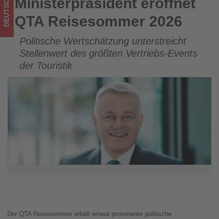
DEUTSCHLAND
Ministerpräsident eröffnet
Ministerpräsident eröffnet QTA Reisesommer 2026
ist!
QTA Reisesommer 2026
Politische Wertschätzung unterstreicht
Stellenwert des größten Vertriebs-Events
der Touristik
Der QTA Reisesommer erhält erneut prominente politische