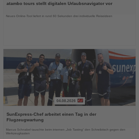
atambo tours stellt digitalen Urlaubsnavigator vor
die
Nachrichten
Neues Online-Tool liefert in rund 60 Sekunden drei individuelle Reiseideen
04.08.2026
Lesen
Sie
SunExpress-Chef arbeitet einen Tag in der
die
Flugzeugwartung
Nachrichten
Marcus Schnabel tauschte beim internen „Job Tasting“ den Schreibtisch gegen den
Werkzeugkasten