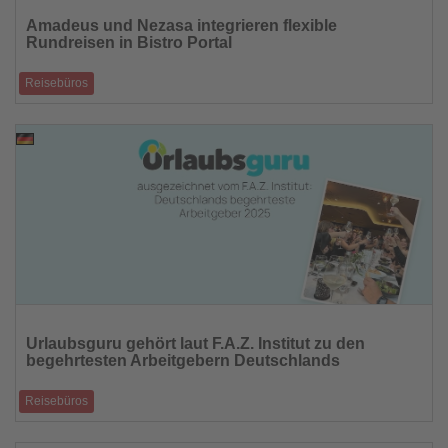
Sie
Amadeus und Nezasa integrieren flexible
die
Rundreisen in Bistro Portal
Nachrichten
Reisebüros
Amadeus erweitert das Rundreisen-Angebot in Bistro Portal durch die
Einbindung der TripBui
08.08.2025
Lesen
Sie
Urlaubsguru gehört laut F.A.Z. Institut zu den
die
begehrtesten Arbeitgebern Deutschlands
Nachrichten
Reisebüros
Mit über 30 Benefits und dem sogenannten Guru-Balance-Modell sorgt
das Unternehmen aus Ho