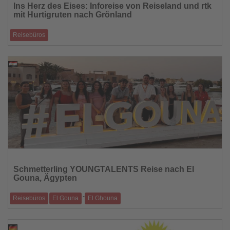
Ins Herz des Eises: Inforeise von Reiseland und rtk
die
mit Hurtigruten nach Grönland
Nachrichten
Reisebüros
Glitzernde Eisberge, endlose Weite und Mitternachtssonne: Für 23
Expedientinnen und Exped
23.07.2025
Lesen
Sie
Schmetterling YOUNGTALENTS Reise nach El
die
Gouna, Ägypten
Nachrichten
-
Reisebüros
El Gouna
El Ghouna
25 junge Touristiker erlebten vom 3. bis 9. Juli 2025 eine inspirierende
Inforeise nach El
22.07.2025