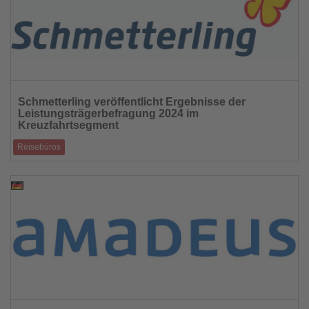
Lesen
Sie
Schmetterling veröffentlicht Ergebnisse der
die
Leistungsträgerbefragung 2024 im
Nachrichten
Kreuzfahrtsegment
Reisebüros
Phoenix Reisen an der Spitze.
15.08.2025
Lesen