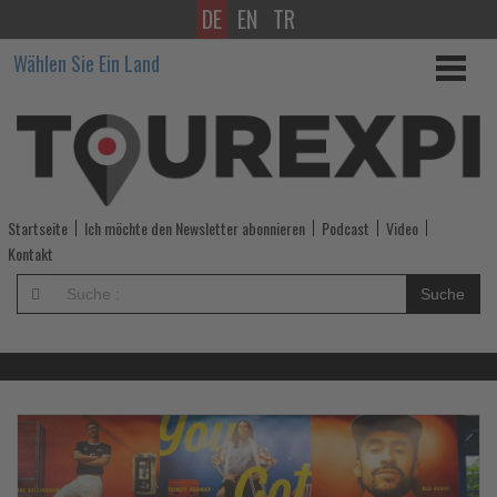
DE
EN
TR
Wissen,
Wählen Sie Ein Land
was
im
Tourismus
los
Startseite
Ich möchte den Newsletter abonnieren
Podcast
Video
ist!
Kontakt
-
Suche
Wissen,
was
im
Lesen
Le
Sie
Si
die
di
Tourismus
Nachrichten
Na