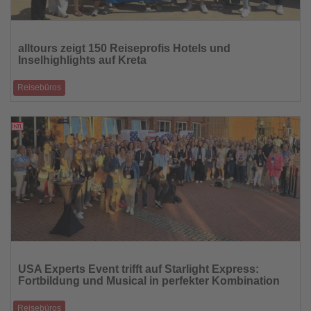
Lesen
Sie
alltours zeigt 150 Reiseprofis Hotels und
die
Inselhighlights auf Kreta
Nachrichten
Reisebüros
Expedientinnen und Expedienten mit alltours auf sechs Inforeisen.
17.07.2025
Lesen
Sie
USA Experts Event trifft auf Starlight Express:
die
Fortbildung und Musical in perfekter Kombination
Nachrichten
Reisebüros