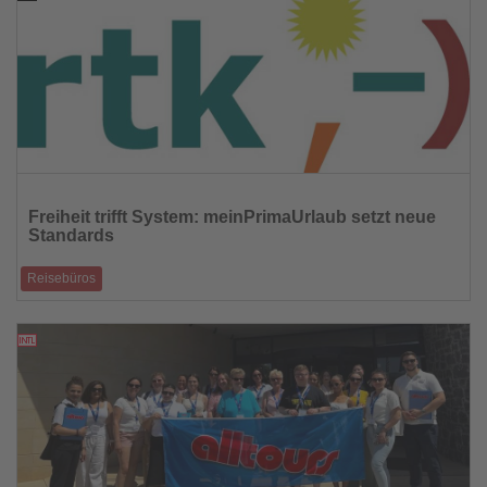
Lesen
Sie
Freiheit trifft System: meinPrimaUrlaub setzt neue
die
Standards
Nachrichten
Reisebüros
rtk erweitert ihr Portfolio um eine mobile Vertriebslösung für
selbstständige Reiseprof
22.07.2025