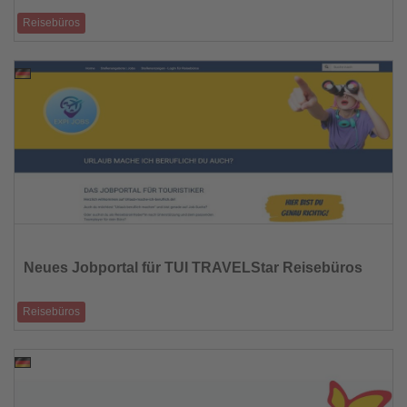
Reisebüros
Die Reisebüroorganisation Lufthansa City Center (LCC) hat die digitale
Ausgabe ihrer Nach
15.08.2025
Lesen
Sie
die
Neues Jobportal für TUI TRAVELStar Reisebüros
Nachrichten
Reisebüros
Urlaub-mache-ich-beruflich.de bietet kostenlose Stellenanzeigen und
jede Menge Infos.
15.08.2025