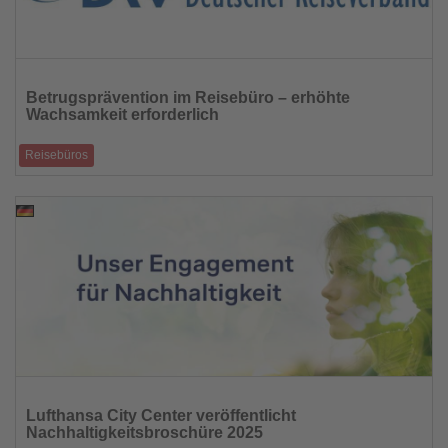
Lesen
Sie
Betrugsprävention im Reisebüro – erhöhte
die
Wachsamkeit erforderlich
Nachrichten
Reisebüros
Technische Schutzmaßnahmen mit Aufmerksamkeit im Arbeitsalltag
verbinden.
18.08.2025
Lesen
Sie
Lufthansa City Center veröffentlicht
die
Nachhaltigkeitsbroschüre 2025
Nachrichten