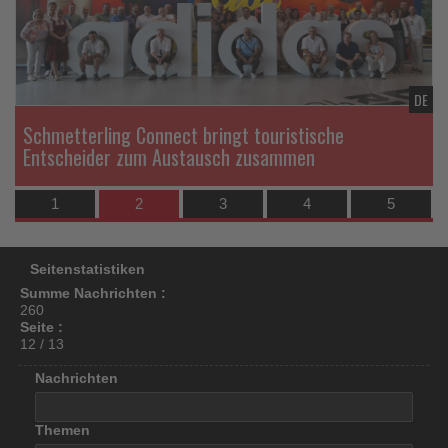
los
ist!
DE
DE
Schmetterling Connect bringt touristische
Entscheider zum Austausch zusammen
1
2
3
4
5
Seitenstatistiken
Summe Nachrichten :
260
Seite :
12 / 13
Nachrichten
Themen