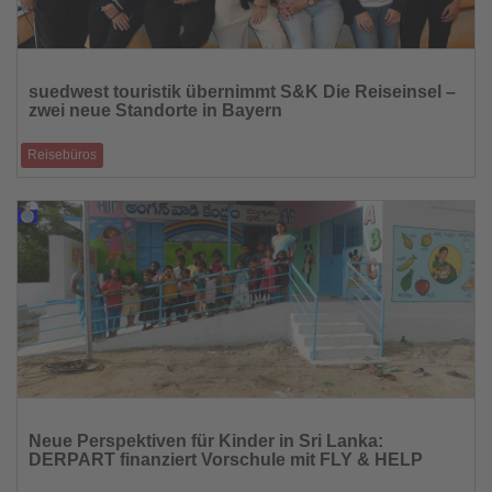
Lesen
Sie
suedwest touristik übernimmt S&K Die Reiseinsel –
die
zwei neue Standorte in Bayern
Nachrichten
Reisebüros
Die suedwest touristik GmbH erweitert ihr Netzwerk: Zum 1. August 2025
übernimmt die inha
28.07.2025
Lesen
Sie
Neue Perspektiven für Kinder in Sri Lanka:
die
DERPART finanziert Vorschule mit FLY & HELP
Nachrichten