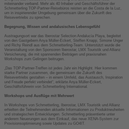
miteinander verband. Mehr als 40 Inhaber und Geschäftsführer der
Schmetterling TOP-Partner-Reisebüros reisten an die Costa de la Luz,
um in inspirierender Umgebung gemeinsam über die Zukunft des
Reisevertriebs zu sprechen.
Begegnung, Wissen und andalusisches Lebensgefühl
Austragungsort war das Iberostar Selection Andalucía Playa, begleitet
von den Gastgebern Anya Müller-Eckert, Steffen Knapp, Simone Unger
und Richy Reindl aus dem Schmetterling-Team. Unterstützt wurde die
Veranstaltung von den Sponsoren Iberostar, LMX Touristik und Allianz
Versicherung, die mit spannenden Beiträgen und praxisnahen
Workshops zum Gelingen beitrugen.
„Das TOP-Partner-Treffen ist jedes Jahr ein Highlight. Hier kommen
starke Partner zusammen, die gemeinsam die Zukunft des
Reisevertriebs gestalten – in einem Umfeld, das Austausch, Inspiration
und Freude perfekt verbindet“, erklärte Anya Müller-Eckert,
Geschäftsführerin von Schmetterling International.
Workshops und Ausflüge mit Mehrwert
In Workshops von Schmetterling, Iberostar, LMX Touristik und Allianz
erhielten die Teilnehmenden aktuelle Informationen zu Produktneuheiten
und strategischen Entwicklungen. Schmetterling präsentierte unter
anderem Neuerungen aus dem Einkauf, das neue XENA-System zur
Provisionsoptimierung sowie Updates zu GO4IT.