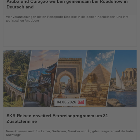
Sie
Aruba und Curaçao werben gemeinsam bei Roadshow in
die
Deutschland
Nachrichten
Vier Veranstaltungen bieten Reiseprofis Einblicke in die beiden Karibikinseln und ihre
touristischen Angebote
04.08.2026
Lesen
Sie
SKR Reisen erweitert Fernreiseprogramm um 31
die
Zusatztermine
Nachrichten
Neue Abreisen nach Sri Lanka, Südkorea, Marokko und Ägypten reagieren auf die hohe
Nachfrage