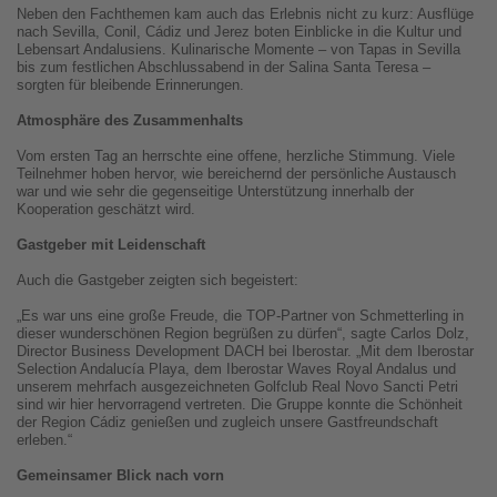
Neben den Fachthemen kam auch das Erlebnis nicht zu kurz: Ausflüge
nach Sevilla, Conil, Cádiz und Jerez boten Einblicke in die Kultur und
Lebensart Andalusiens. Kulinarische Momente – von Tapas in Sevilla
bis zum festlichen Abschlussabend in der Salina Santa Teresa –
sorgten für bleibende Erinnerungen.
Atmosphäre des Zusammenhalts
Vom ersten Tag an herrschte eine offene, herzliche Stimmung. Viele
Teilnehmer hoben hervor, wie bereichernd der persönliche Austausch
war und wie sehr die gegenseitige Unterstützung innerhalb der
Kooperation geschätzt wird.
Gastgeber mit Leidenschaft
Auch die Gastgeber zeigten sich begeistert:
„Es war uns eine große Freude, die TOP-Partner von Schmetterling in
dieser wunderschönen Region begrüßen zu dürfen“, sagte Carlos Dolz,
Director Business Development DACH bei Iberostar. „Mit dem Iberostar
Selection Andalucía Playa, dem Iberostar Waves Royal Andalus und
unserem mehrfach ausgezeichneten Golfclub Real Novo Sancti Petri
sind wir hier hervorragend vertreten. Die Gruppe konnte die Schönheit
der Region Cádiz genießen und zugleich unsere Gastfreundschaft
erleben.“
Gemeinsamer Blick nach vorn