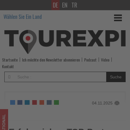
DE
EN
TR
Erfolgreiches
Wählen Sie Ein Land
TOP-
Partner-
Treffen
2025
Startseite
Ich möchte den Newsletter abonnieren
Podcast
Video
in
Kontakt
Cádiz
Suche
-
Wissen,
04.11.2025
was
im