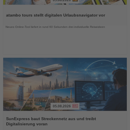
Lesen
Sie
atambo tours stellt digitalen Urlaubsnavigator vor
die
Nachrichten
Neues Online-Tool liefert in rund 60 Sekunden drei individuelle Reiseideen
05.08.2026
Lesen
Sie
SunExpress baut Streckennetz aus und treibt
die
Digitalisierung voran
Nachrichten