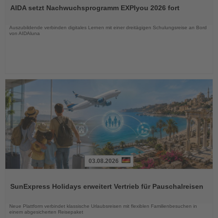
Sie
AIDA setzt Nachwuchsprogramm EXPIyou 2026 fort
die
Nachrichten
Auszubildende verbinden digitales Lernen mit einer dreitägigen Schulungsreise an Bord
von AIDAluna
03.08.2026
Lesen
Sie
SunExpress Holidays erweitert Vertrieb für Pauschalreisen
die
Nachrichten
Neue Plattform verbindet klassische Urlaubsreisen mit flexiblen Familienbesuchen in
einem abgesicherten Reisepaket