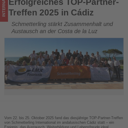
INTERNATIONAL
Erfolgreiches TOP-Partner-
Erfolgreiches TOP-Partner-Treffen 2025 in Cádiz
Tourismus
Treffen 2025 in Cádiz
los
Schmetterling stärkt Zusammenhalt und
ist!
Austausch an der Costa de la Luz
Vom 22. bis 25. Oktober 2025 fand das diesjährige TOP-Partner-Treffen
von Schmetterling International im andalusischen Cádiz statt – ein
Ereignis, das Austausch, Weiterbildung und Lebensfreude ideal