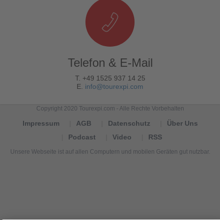
Telefon & E-Mail
T. +49 1525 937 14 25
E.
info@tourexpi.com
Copyright 2020 Tourexpi.com - Alle Rechte Vorbehalten
Impressum
AGB
Datenschutz
Über Uns
Podcast
Video
RSS
Unsere Webseite ist auf allen Computern und mobilen Geräten gut nutzbar.
Tourexpi,
turizm
haberleri,
Reisebüros,
tourism
news,