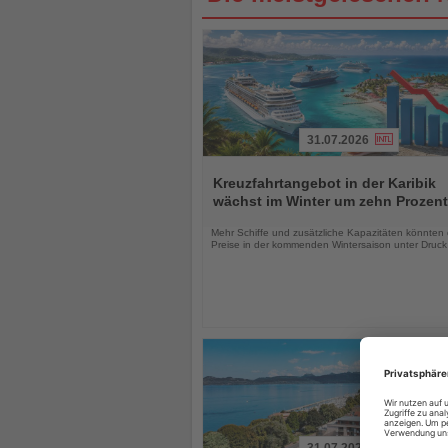
31.07.2026
Lesen
Sie
Kreuzfahrtangebot in der Karibik
die
wächst im Winter um zehn Prozent
Nachrichten
Mehr Schiffe und zusätzliche Kapazitäten könnten 
Preise in der kommenden Wintersaison unter Druck