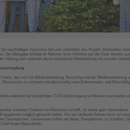
für nachhaltigen Tourismus fort und unterstützt das Projekt „Destination Ze
. Die Übergabe erfolgte im Rahmen einer Inforeise auf die Insel. Bereits zum
der Stiftung und verbindet damit touristische Weiterbildung mit sozialer Veran
Wertschöpfung
 Centre, das sich für Abfallvermeidung, Recycling und die Wiederverwertung vo
en, Ressourcen zu schonen und gleichzeitig neue Einkommens- und Beschäftigu
bola während der diesjährigen TLTU-Jahrestagung in Albanien und wurde v
ansibar konkrete Chancen für Menschen schafft, ist etwas ganz Besonderes. U
r Engagement möglich gemacht haben. Für uns bedeutet Reisen nicht nur unve
en Destinationen. Gemeinsam helfen wir dabei, Perspektiven zu schaffen, Qua
U-Chef André Repschinski.