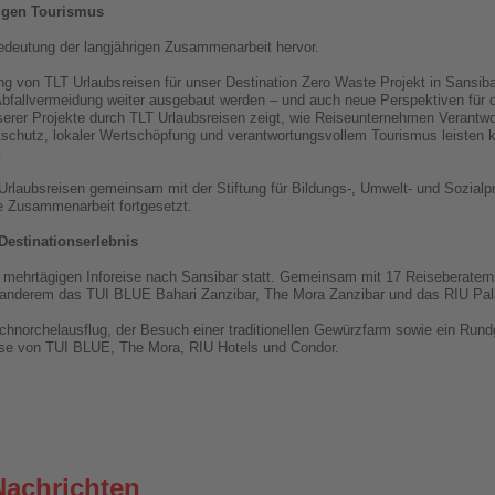
tigen Tourismus
edeutung der langjährigen Zusammenarbeit hervor.
ung von TLT Urlaubsreisen für unser Destination Zero Waste Projekt in Sansi
Abfallvermeidung weiter ausgebaut werden – und auch neue Perspektiven für 
nserer Projekte durch TLT Urlaubsreisen zeigt, wie Reiseunternehmen Verantw
tschutz, lokaler Wertschöpfung und verantwortungsvollem Tourismus leisten 
.
Urlaubsreisen gemeinsam mit der Stiftung für Bildungs-, Umwelt- und Sozialpro
ese Zusammenarbeit fortgesetzt.
Destinationserlebnis
mehrtägigen Inforeise nach Sansibar statt. Gemeinsam mit 17 Reiseberatern 
er anderem das TUI BLUE Bahari Zanzibar, The Mora Zanzibar und das RIU Pal
norchelausflug, der Besuch einer traditionellen Gewürzfarm sowie ein Run
eise von TUI BLUE, The Mora, RIU Hotels und Condor.
Nachrichten