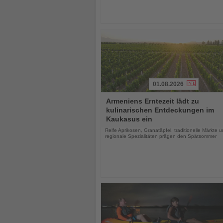
01.08.2026
Lesen
Armeniens Erntezeit lädt zu
Sie
kulinarischen Entdeckungen im
die
Kaukasus ein
Nachrichten
Reife Aprikosen, Granatäpfel, traditionelle Märkte 
regionale Spezialitäten prägen den Spätsommer