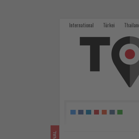
TLT
Urlaubsreisen
International
Türkei
Thailan
spendet
10
000
Euro
für
Nachhaltigkeitsprojekt
auf
Sansibar
-