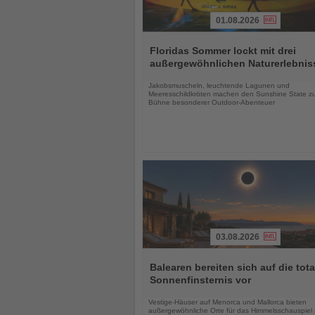
01.08.2026
Lesen
Sie
Floridas Sommer lockt mit drei
die
außergewöhnlichen Naturerlebnis
Nachrichten
Jakobsmuscheln, leuchtende Lagunen und
Meeresschildkröten machen den Sunshine State zu
Bühne besonderer Outdoor-Abenteuer
03.08.2026
Lesen
Sie
Balearen bereiten sich auf die tota
die
Sonnenfinsternis vor
Nachrichten
Vestige-Häuser auf Menorca und Mallorca bieten
außergewöhnliche Orte für das Himmelsschauspiel