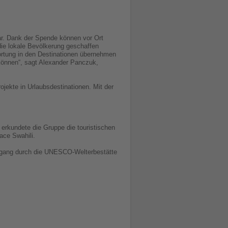
bar. Dank der Spende können vor Ort
die lokale Bevölkerung geschaffen
ortung in den Destinationen übernehmen
können“, sagt Alexander Panczuk,
jekte in Urlaubsdestinationen. Mit der
erkundete die Gruppe die touristischen
ace Swahili.
dgang durch die UNESCO-Welterbestätte