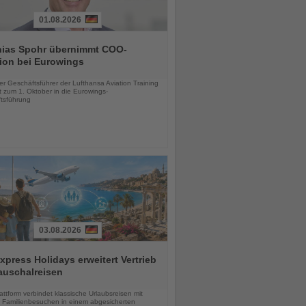
01.08.2026
hias Spohr übernimmt COO-
ion bei Eurowings
chten
er Geschäftsführer der Lufthansa Aviation Training
 zum 1. Oktober in die Eurowings-
tsführung
03.08.2026
press Holidays erweitert Vertrieb
auschalreisen
chten
ttform verbindet klassische Urlaubsreisen mit
en Familienbesuchen in einem abgesicherten