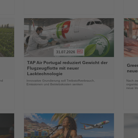
31.07.2026
Lesen
Lesen
TAP Air Portugal reduziert Gewicht der
Sie
Sie
Green
Flugzeugflotte mit neuer
die
die
neue
Lacktechnologie
Nachrichten
Nachri
und
Innovative Grundierung soll Treibstoffverbrauch,
Nach zw
Emissionen und Betriebskosten senken
organis
neue In