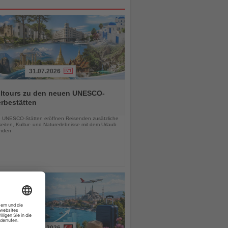
31.07.2026
alltours zu den neuen UNESCO-
rbestätten
chten
 UNESCO-Stätten eröffnen Reisenden zusätzliche
eiten, Kultur- und Naturerlebnisse mit dem Urlaub
inden