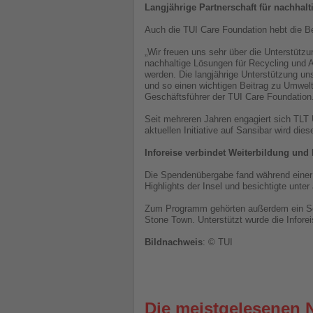
Langjährige Partnerschaft für nachhal
Auch die TUI Care Foundation hebt die B
„Wir freuen uns sehr über die Unterstütz
nachhaltige Lösungen für Recycling und 
werden. Die langjährige Unterstützung u
und so einen wichtigen Beitrag zu Umwel
Geschäftsführer der TUI Care Foundation
Seit mehreren Jahren engagiert sich TLT 
aktuellen Initiative auf Sansibar wird di
Inforeise verbindet Weiterbildung und 
Die Spendenübergabe fand während einer 
Highlights der Insel und besichtigte unt
Zum Programm gehörten außerdem ein Sch
Stone Town. Unterstützt wurde die Infor
Bildnachweis
: © TUI
Die meistgelesenen 