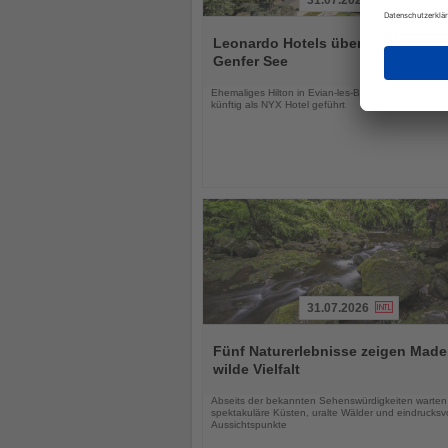
31.07.2026
Lesen
Sie
Leonardo Hotels übernimmt Hotel
die
Genfer See
Nachrichten
Ehemaliges Hilton in Evian-les-Bains wird modernisi
künftig als NYX Hotel geführt
31.07.2026
Lesen
Sie
Fünf Naturerlebnisse zeigen Made
die
wilde Vielfalt
Nachrichten
Abseits der bekannten Sehenswürdigkeiten warten
spektakuläre Küsten, uralte Wälder und eindrucksvo
Aussichtspunkte