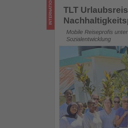
INTERNATIONAL
Wissen,
TLT Urlaubsreisen spendet 10
TLT Urlaubsreis
was
Nachhaltigkeits
im
Mobile Reiseprofis unte
Tourismus
Sozialentwicklung
los
ist!