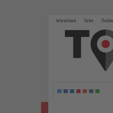
alltours
informiert
International
Türkei
Thailan
Reisebüros
über
die
türkische
Ägäis
-
Wissen,
was
im