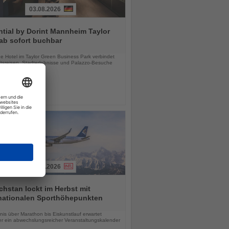
03.08.2026
tial by Dorint Mannheim Taylor
ab sofort buchbar
chten
e Hotel im Taylor Green Business Park verbindet
tsreisen, Stadterlebnisse und Palazzo-Besuche
03.08.2026
hstan lockt im Herbst mit
rnationalen Sporthöhepunkten
chten
is über Marathon bis Eiskunstlauf erwartet
r ein abwechslungsreicher Veranstaltungskalender