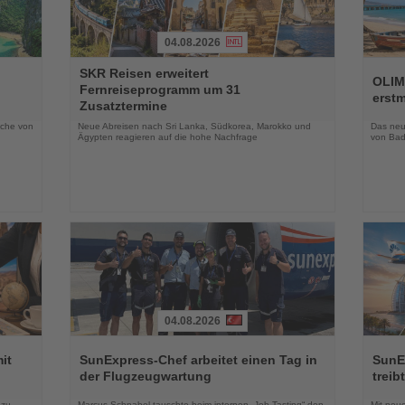
04.08.2026
Lesen
Lesen
SKR Reisen erweitert
Sie
Sie
OLIM
Fernreiseprogramm um 31
die
die
erst
Zusatztermine
Nachrichten
Nachri
oche von
Neue Abreisen nach Sri Lanka, Südkorea, Marokko und
Das neue
Ägypten reagieren auf die hohe Nachfrage
von Bad
04.08.2026
Lesen
Lesen
Sie
Sie
it
SunExpress-Chef arbeitet einen Tag in
SunE
die
die
der Flugzeugwartung
treib
Nachrichten
Nachri
 zu
Marcus Schnabel tauschte beim internen „Job Tasting“ den
Mit neu