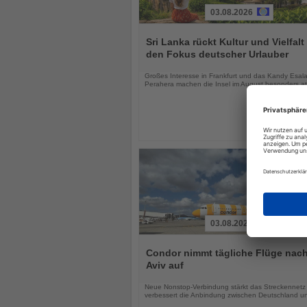
03.08.2026
Lesen
Sie
Sri Lanka rückt Kultur und Vielfalt 
die
den Fokus deutscher Urlauber
Nachrichten
Großes Interesse in Frankfurt und das Kandy Esal
Perahera machen die Insel im August besonders att
03.08.2026
Lesen
Sie
Condor nimmt tägliche Flüge nach
die
Aviv auf
Nachrichten
Neue Nonstop-Verbindung stärkt das Streckennetz
verbessert die Anbindung zwischen Deutschland un