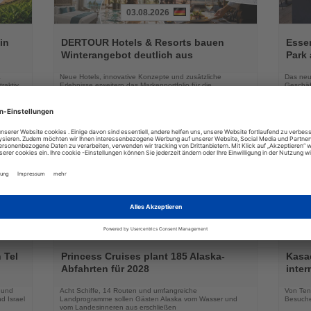
03.08.2026
Lesen
Lesen
Sie
Sie
in
DERTOUR Hotels & Resorts bauen
Essen
die
die
Winterangebot deutlich aus
Park 
Nachrichten
Nachri
a
Neue Hotels, innovative Konzepte und zusätzliche
Das neu
raktiv
Erlebnisse erweitern das Markenportfolio für die
Geschäf
Wintersaison 2026/27
04.08.2026
Lesen
Lesen
Sie
Sie
 Tel
Princess Cruises plant 185 Alaska-
Kasac
die
die
Abfahrten für 2028
inte
Nachrichten
Nachri
 und
Acht Schiffe, 14 Routen und umfangreiche
Von Tenn
d Israel
Landprogramme sollen Gästen Alaska vom Wasser und
Besuche
vom Landesinneren aus erschließen