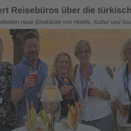
s über die türkische Ägäis
iert Reisebüros über die türkisc
edienten neue Eindrücke von Hotels, Kultur und tour