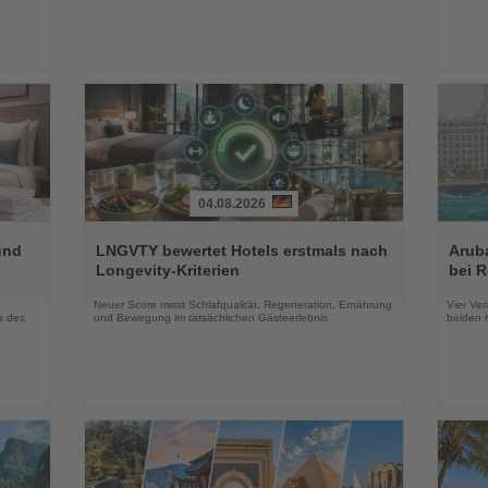
04.08.2026
Lesen
Lesen
Sie
Sie
und
LNGVTY bewertet Hotels erstmals nach
Arub
die
die
Longevity-Kriterien
bei 
Nachrichten
Nachri
Neuer Score misst Schlafqualität, Regeneration, Ernährung
Vier Ver
s des
und Bewegung im tatsächlichen Gästeerlebnis
beiden K