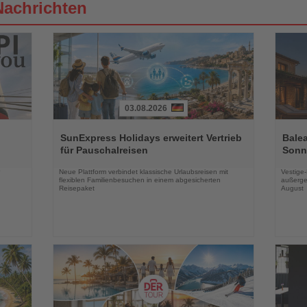
Nachrichten
03.08.2026
Lesen
Lesen
Sie
Sie
SunExpress Holidays erweitert Vertrieb
Balea
die
die
für Pauschalreisen
Sonne
Nachrichten
Nachri
Neue Plattform verbindet klassische Urlaubsreisen mit
Vestige
flexiblen Familienbesuchen in einem abgesicherten
außerge
Reisepaket
August