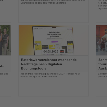
Schreibtisch gegen den Werkzeugkasten
KI-gestü
SunExpr
Digitali
04.08.2026
Lesen
Lesen
RateHawk verzeichnet wachsende
Schme
Sie
Sie
Nachfrage nach digitalen
touri
die
die
ahr
Buchungstools
Aust
Nachrichten
Nachri
stik und
Jeder dritte regelmäßig buchende DACH-Partner nutzt
Exklusi
bereits die App der B2B-Plattform
persönl