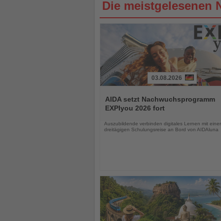
Die meistgelesenen 
03.08.2026
Lesen
Sie
AIDA setzt Nachwuchsprogramm
die
EXPIyou 2026 fort
Nachrichten
Auszubildende verbinden digitales Lernen mit einer
dreitägigen Schulungsreise an Bord von AIDAluna