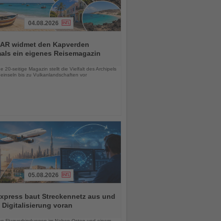
04.08.2026
AR widmet den Kapverden
mals ein eigenes Reisemagazin
chten
 20-seitige Magazin stellt die Vielfalt des Archipels
einseln bis zu Vulkanlandschaften vor
05.08.2026
xpress baut Streckennetz aus und
t Digitalisierung voran
chten
en Flugverbindungen im Nahen Osten und einem