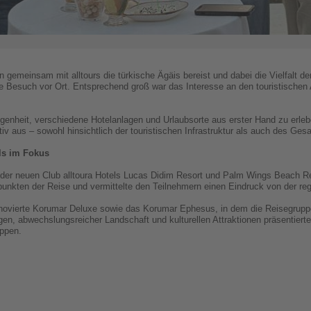
emeinsam mit alltours die türkische Ägäis bereist und dabei die Vielfalt der
te Besuch vor Ort. Entsprechend groß war das Interesse an den touristische
legenheit, verschiedene Hotelanlagen und Urlaubsorte aus erster Hand zu erle
itiv aus – sowohl hinsichtlich der touristischen Infrastruktur als auch des G
ls im Fokus
er neuen Club alltoura Hotels Lucas Didim Resort und Palm Wings Beach Re
punkten der Reise und vermittelte den Teilnehmern einen Eindruck von der re
ovierte Korumar Deluxe sowie das Korumar Ephesus, in dem die Reisegruppe 
, abwechslungsreicher Landschaft und kulturellen Attraktionen präsentierte s
uppen.