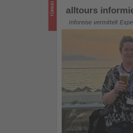
Tourismus
alltours informiert Reisebüro
TÜRKEI
alltours inform
los
Inforeise vermittelt Exp
ist!