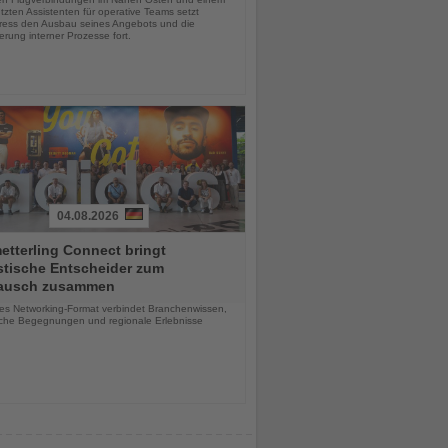
tzten Assistenten für operative Teams setzt
ess den Ausbau seines Angebots und die
sierung interner Prozesse fort.
04.08.2026
tterling Connect bringt
stische Entscheider zum
ausch zusammen
chten
ves Networking-Format verbindet Branchenwissen,
iche Begegnungen und regionale Erlebnisse