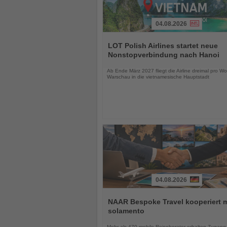
04.08.2026
Lesen
Sie
LOT Polish Airlines startet neue
die
Nonstopverbindung nach Hanoi
Nachrichten
Ab Ende März 2027 fliegt die Airline dreimal pro W
Warschau in die vietnamesische Hauptstadt
04.08.2026
Lesen
Sie
NAAR Bespoke Travel kooperiert m
die
solamento
Nachrichten
Mehr als 470 mobile Reiseberater erhalten Zugang