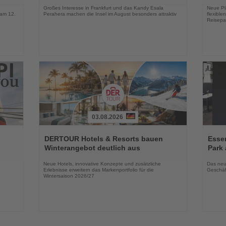
Großes Interesse in Frankfurt und das Kandy Esala
Neue Pla
 am 12.
Perahera machen die Insel im August besonders attraktiv
flexibl
Reisepa
03.08.2026
Lesen
Lesen
Sie
Sie
DERTOUR Hotels & Resorts bauen
Essen
die
die
Winterangebot deutlich aus
Park 
Nachrichten
Nachri
Neue Hotels, innovative Konzepte und zusätzliche
Das neu
Erlebnisse erweitern das Markenportfolio für die
Geschäf
Wintersaison 2026/27