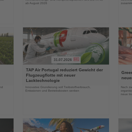
ab August 2026
zusamm
31.07.2026
Lesen
Lesen
TAP Air Portugal reduziert Gewicht der
Sie
Sie
Green
Flugzeugflotte mit neuer
die
die
neue
Lacktechnologie
Nachrichten
Nachri
und
Innovative Grundierung soll Treibstoffverbrauch,
Nach zw
Emissionen und Betriebskosten senken
organis
neue In