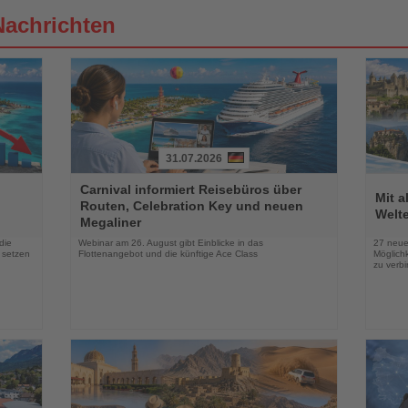
Nachrichten
31.07.2026
Lesen
Lesen
Carnival informiert Reisebüros über
Sie
Sie
Mit 
Routen, Celebration Key und neuen
die
die
Welte
Megaliner
Nachrichten
Nachri
die
Webinar am 26. August gibt Einblicke in das
27 neue
 setzen
Flottenangebot und die künftige Ace Class
Möglichk
zu verb