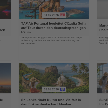
31.07.2026
Lesen
Lesen
TAP Air Portugal begleitet Cláudia Sofia
Sie
Sie
Matt
auf Tour durch den deutschsprachigen
die
die
sen
Posit
Raum
Nachrichten
Nachri
Portugiesische Fluggesellschaft unterstreicht ihre enge
Bisherig
r
Verbindung zu den Kapverden mit Unterstützung der
wechselt
Konzertreise
Geschäf
03.08.2026
Lesen
Lesen
Sie
Sie
le
Sri Lanka rückt Kultur und Vielfalt in
SunEx
die
die
den Fokus deutscher Urlauber
für P
Nachrichten
Nachri