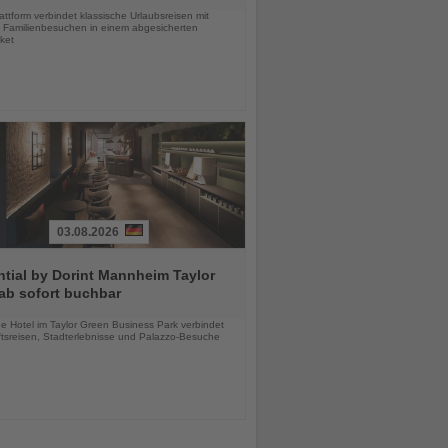
ttform verbindet klassische Urlaubsreisen mit
en Familienbesuchen in einem abgesicherten
ket
03.08.2026
tial by Dorint Mannheim Taylor
ab sofort buchbar
chten
e Hotel im Taylor Green Business Park verbindet
tsreisen, Stadterlebnisse und Palazzo-Besuche