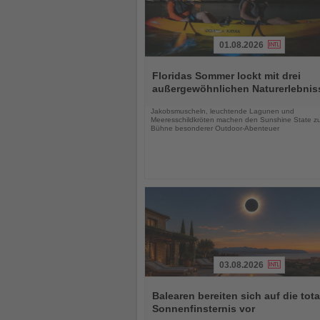
01.08.2026
Lesen
Sie
Floridas Sommer lockt mit drei
die
außergewöhnlichen Naturerlebnis
Nachrichten
Jakobsmuscheln, leuchtende Lagunen und
Meeresschildkröten machen den Sunshine State zu
Bühne besonderer Outdoor-Abenteuer
03.08.2026
Lesen
Sie
Balearen bereiten sich auf die tota
die
Sonnenfinsternis vor
Nachrichten