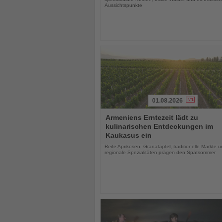
Aussichtspunkte
01.08.2026
Lesen
Armeniens Erntezeit lädt zu
Sie
kulinarischen Entdeckungen im
die
Kaukasus ein
Nachrichten
Reife Aprikosen, Granatäpfel, traditionelle Märkte 
regionale Spezialitäten prägen den Spätsommer