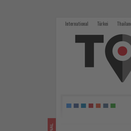
Reisebüros
entdecken
International
Türkei
Thailan
die
Olympische
Riviera
und
Chalkidiki
-
Wissen,
was
im