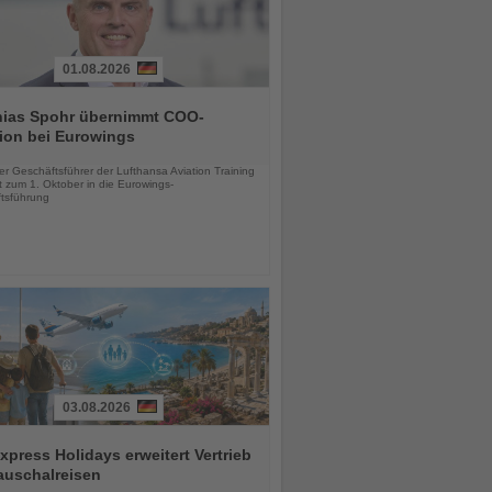
01.08.2026
hias Spohr übernimmt COO-
ion bei Eurowings
chten
er Geschäftsführer der Lufthansa Aviation Training
 zum 1. Oktober in die Eurowings-
tsführung
03.08.2026
press Holidays erweitert Vertrieb
auschalreisen
chten