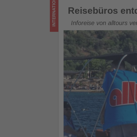
INTERNATIONAL
Tourismus
Reisebüros entdecken die Oly
Reisebüros entd
los
Inforeise von alltours v
ist!