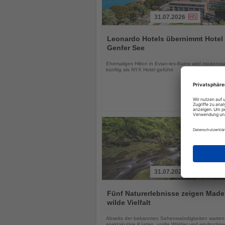
31.07.2026
Lesen
Sie
Leonardo Hotels übernimmt Hotel
die
Genfer See
Nachrichten
Ehemaliges Hilton in Evian-les-Bains wird modernisi
künftig als NYX Hotel geführt
31.07.2026
Lesen
Sie
Fünf Naturerlebnisse zeigen Made
die
wilde Vielfalt
Nachrichten
Abseits der bekannten Sehenswürdigkeiten warten
spektakuläre Küsten, uralte Wälder und eindrucksvo