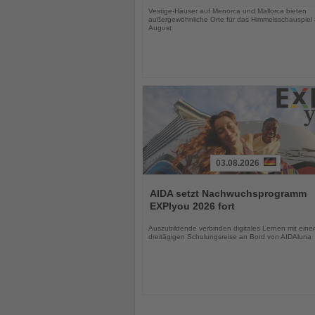
Vestige-Häuser auf Menorca und Mallorca bieten
außergewöhnliche Orte für das Himmelsschauspiel
August
03.08.2026
Lesen
Sie
AIDA setzt Nachwuchsprogramm
die
EXPIyou 2026 fort
Nachrichten
Auszubildende verbinden digitales Lernen mit einer
dreitägigen Schulungsreise an Bord von AIDAluna