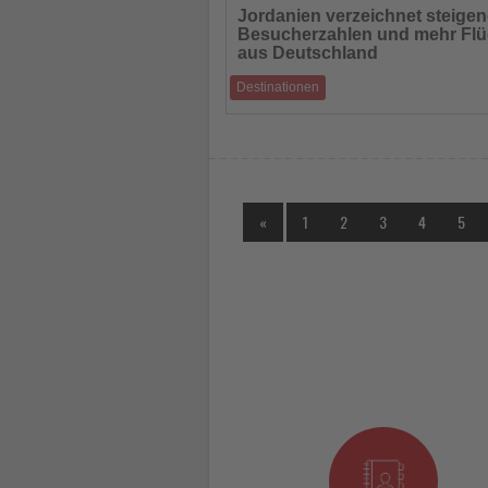
Sie
Jordanien verzeichnet steige
die
Besucherzahlen und mehr Fl
Nachrichten
aus Deutschland
Destinationen
Neue Strecken von Eurowings, Ryanair un
Jordanian stärken die touristische Anbind
«
1
2
3
4
5