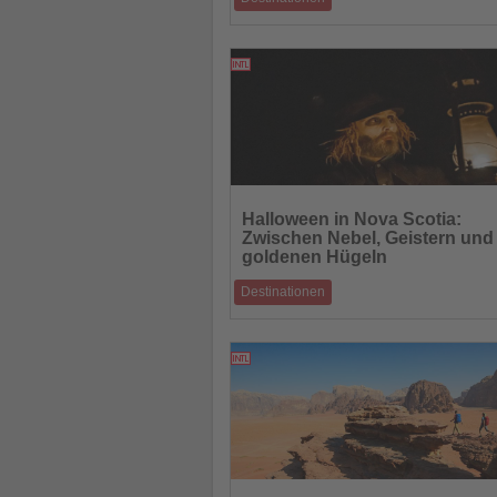
Abenteuer, Literatur, Kunst und Wissensch
vier Porträts moderner weiblicher Stärk
30.10.2025
Lesen
Sie
Halloween in Nova Scotia:
die
Zwischen Nebel, Geistern und
Nachrichten
goldenen Hügeln
Destinationen
Wenn der Herbst die Wälder der kanadisc
Atlantikprovinz in ein Feuer aus Rot und G
29.10.2025
Lesen