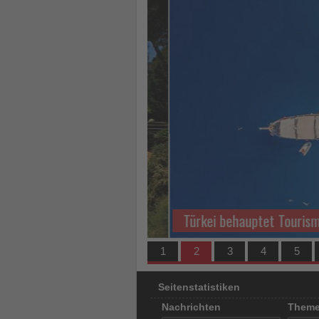
los
ist!
Türkei behauptet Tourismusn
1
2
3
4
5
Seitenstatistiken
Nachrichten
Them