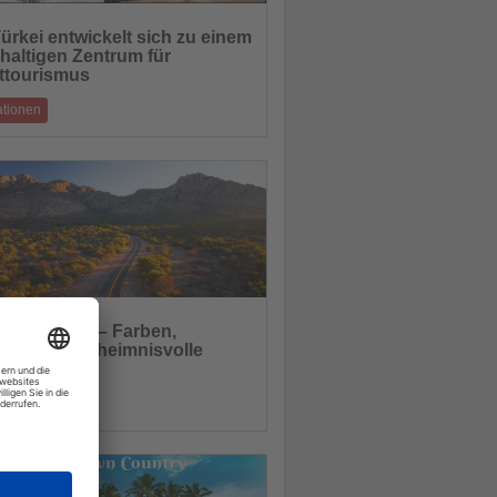
ürkei entwickelt sich zu einem
haltigen Zentrum für
hten
ttourismus
ationen
telle von Sport, Kultur und Tourismus
01.11.2025
s im Herbst – Farben,
ivals und geheimnisvolle
hten
enden
ationen
-Abenteuer, Kultur und amerikanische
nen in der goldenen Jahreszeit
31.10.2025