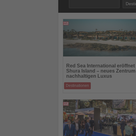
05.11.2025
Lesen
Sie
Red Sea International eröffnet
die
Shura Island – neues Zentrum 
Nachrichten
nachhaltigen Luxus
Destinationen
Drei neue Resorts, elf Hotelmarken und ei
Golfplatz der Extraklasse prägen das Her
04.11.2025