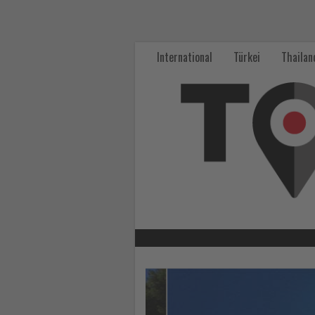
Wissen,
was
International
Türkei
Thailan
im
Tourismus
los
ist!
-
Wissen,
was
im
Lesen
Sie
Tourismus
die
Nachrichten