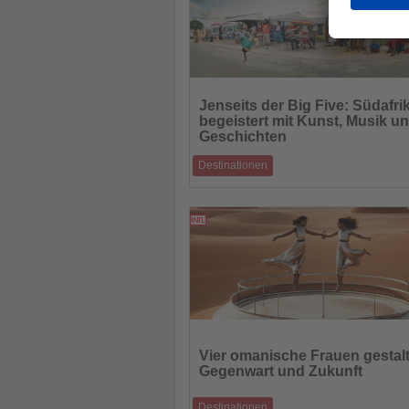
Lesen
Sie
Jenseits der Big Five: Südafri
die
begeistert mit Kunst, Musik u
Nachrichten
Geschichten
Destinationen
Kulturelle Reisen zu lebendigen Traditione
UNESCO-Welterbestätten und kreativen 
31.10.2025
Lesen
Sie
Vier omanische Frauen gestal
die
Gegenwart und Zukunft
Nachrichten
Destinationen