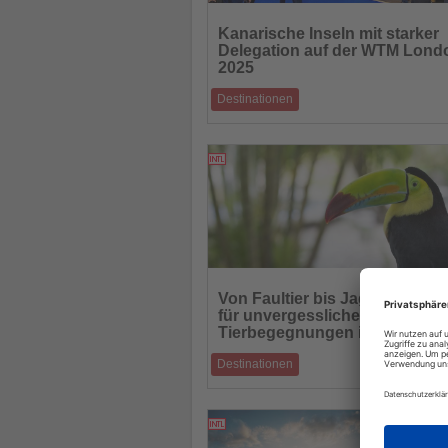
Lesen
Sie
Kanarische Inseln mit starker
die
Delegation auf der WTM Lond
Nachrichten
2025
Destinationen
250 Fachleute aus 150 Unternehmen werb
London für nachhaltigen und hochwertigen
01.11.2025
Lesen
Sie
Von Faultier bis Jaguar: Acht 
die
für unvergessliche
Nachrichten
Tierbegegnungen in Costa Ri
Destinationen
Zwischen Karibik und Pazifik erleben Reis
ganze Vielfalt der tropischen Tierwelt
31.10.2025