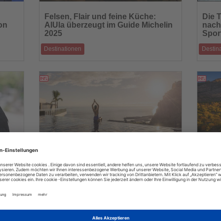
Lesen
Lesen
Sie
Sie
Felsen, Flair und feine Küche:
Die T
die
die
on
AlUla überzeugt im Guide Michelin
nach
Nachrichten
Nachric
2025
Spor
Destinationen
Destin
en in
Zwischen Felsen, Oasen und Geschichte: AlUla
Schnitts
 Tour
etabliert sich als neues Reiseziel für Kultu
01.11.2025
Lesen
Lesen
Sie
Sie
Orte
Zwischen Atlantik und Bergwelten:
Texa
die
die
Madeira als Paradies für
Fest
Nachrichten
Nachric
ca
Achtsamkeit und Erholung
Leg
Destinationen
Destin
ende die
Wo Natur, Stille und Weite neue Energie schenken
Outdoor
Traditio
31.10.2025