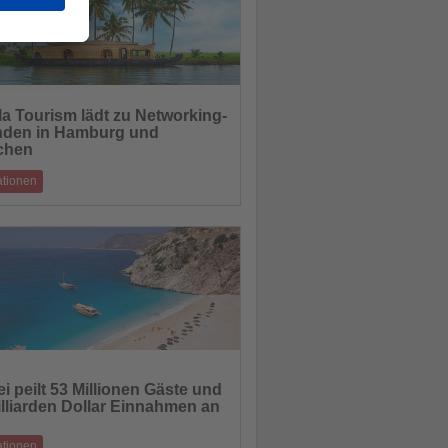
la Tourism lädt zu Networking-
den in Hamburg und
hten
chen
ationen
wn Country“ präsentiert Vielfalt und
tschancen für den deutschspra
30.10.2025
i peilt 53 Millionen Gäste und
illiarden Dollar Einnahmen an
hten
ationen