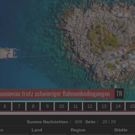
iveau trotz schwieriger Rahmenbedingungen
TR
6
7
8
9
10
11
12
13
14
15
Summe Nachrichten :
609
Seite :
20 / 29
en
Land
Region
Städte