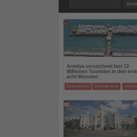
03.09.2025
Lesen
Sie
Antalya verzeichnet fast 12
die
Millionen Touristen in den ers
Nachrichten
acht Monaten
-
Destinationen
Südküste West
Antalya
11,7 Millionen Gäste aus dem Ausland ka
Flugzeug / Russland und Deutschland wich
02.09.2025