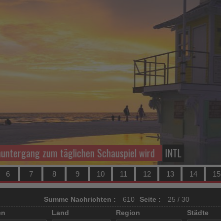
um täglichen Schauspiel wird
INTL
6
7
8
9
10
11
12
13
14
15
Summe Nachrichten :
610
Seite :
25 / 30
en
Land
Region
Städte