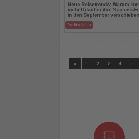
Sie
Neue Reisetrends: Warum im
die
mehr Urlauber ihre Spanien-F
Nachrichten
in den September verschiebe
Destinationen
Der europäische Tourismus nach Spanien 
eine deutliche Veränderung: Zunehmend v
«
1
2
3
4
5