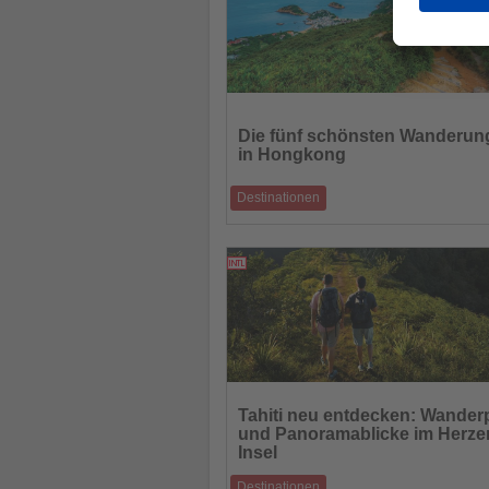
Lesen
Sie
Die fünf schönsten Wanderun
die
in Hongkong
Nachrichten
Destinationen
Zwischen Skyline und Südchinesischem 
warten abwechslungsreiche Routen, die N
28.08.2025
Lesen
Sie
Tahiti neu entdecken: Wander
die
und Panoramablicke im Herze
Nachrichten
Insel
Destinationen