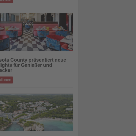
rjähriger Bauzeit steht eines der größten
dtischen Infrastrukturprojek
27.08.2025
sota County präsentiert neue
lights für Genießer und
hten
ecker
ationen
sche Adressen und stilvolle Unterkünfte
das Golfküste.
26.08.2025