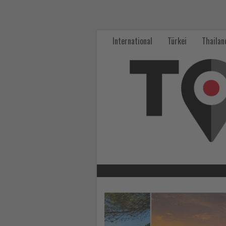
Wissen,
was
International
Türkei
Thailan
im
Tourismus
los
ist!
-
Wissen,
was
im
Lesen
Sie
Tourismus
die
Nachrichten