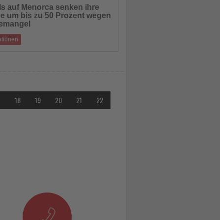
ls auf Menorca senken ihre
se um bis zu 50 Prozent wegen
hten
emangel
ationen
erlebt in diesem Jahr den schwierigsten
eit langem. Im Vergleich zu 2024 i
7
18
19
20
21
22