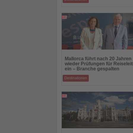
Abseits der bekannten Strände offenbart T
eine faszinierende Welt aus Regenwald, 
27.08.2025
Lesen
Sie
Mallorca führt nach 20 Jahren
die
wieder Prüfungen für Reiseleit
Nachrichten
ein – Branche gespalten
Destinationen
Nach fast zwei Jahrzehnten setzt der Insel
Mallorca (Consell de Mallorca) wieder Pr
26.08.2025
Lesen