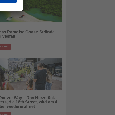
idas Paradise Coast: Strände
r Vielfalt
hten
ationen
ndig bis abgeschieden – hier findet jeder
senden Lieblingsstrand.
27.08.2025
Denver Way – Das Herzstück
rs, die 16th Street, wird am 4.
hten
ber wiedereröffnet
ationen