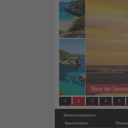
los
ist!
Wenn der Sonnenuntergang z
1
2
3
4
5
Seitenstatistiken
Nachrichten
Them