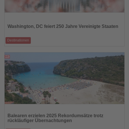
Lesen
Sie
die
Washington, DC feiert 250 Jahre Vereinigte Staaten
Nachrichten
Destinationen
Zum 250. Jubiläum der US-Unabhängigkeit rückt die Hauptstadt mit
Ausstellungen, Festiva
06.02.2026
Lesen
Sie
Balearen erzielen 2025 Rekordumsätze trotz
die
rückläufiger Übernachtungen
Nachrichten