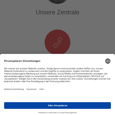
Unsere Zentrale
Telefon & E-Mail
T. +49 1525 937 14 25
E.
info@tourexpi.com
Copyright 2020 Tourexpi.com - Alle Rechte Vorbehalten
Impressum
AGB
Datenschutz
Über Uns
Podcast
Video
RSS
Unsere Webseite ist auf allen Computern und mobilen Geräten gut nutzbar.