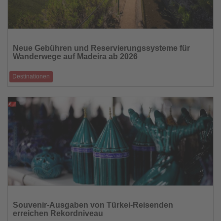
Lesen
Sie
Neue Gebühren und Reservierungssysteme für
die
Wanderwege auf Madeira ab 2026
Nachrichten
Destinationen
Mehr Naturschutz, gezielte Besucherlenkung und höhere Qualität des
Wandererlebnisses
09.02.2026
Lesen
Sie
Souvenir-Ausgaben von Türkei-Reisenden
die
erreichen Rekordniveau
Nachrichten