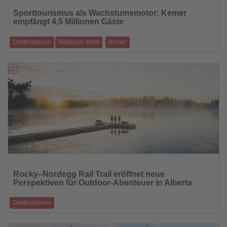
Sie
Sporttourismus als Wachstumsmotor: Kemer
die
empfängt 4,5 Millionen Gäste
Nachrichten
-
Destinationen
Südküste West
Kemer
Der Ferienort an der türkischen Riviera verzeichnet dank internationaler
Sportevents Besu
06.02.2026
Lesen
Sie
Rocky–Nordegg Rail Trail eröffnet neue
die
Perspektiven für Outdoor-Abenteuer in Alberta
Nachrichten
Destinationen
Auf mehr als 100 Kilometern entsteht aus einer historischen Bahntrasse
ein vielseitiger Ga