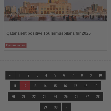
Lesen
Sie
die
Qatar zieht positive Tourismusbilanz für 2025
Nachrichten
Destinationen
5,1 Millionen internationale Gäste, steigende Übernachtungszahlen und
ein starkes MICE-S
«
1
2
3
4
5
6
7
8
9
10
11
12
13
14
15
16
17
18
19
20
21
22
23
24
25
26
27
28
29
30
»