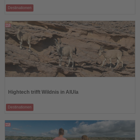
Destinationen
Touristen gaben 2025 rund 2,28 Milliarden US-Dollar für Mitbringsel aus.
Auch Mode- und S
09.02.2026
Lesen
Sie
die
Hightech trifft Wildnis in AlUla
Nachrichten
Destinationen
Mit smarter Naturschutztechnologie setzt die saudische Oasenregion
neue Maßstäbe für na
09.02.2026