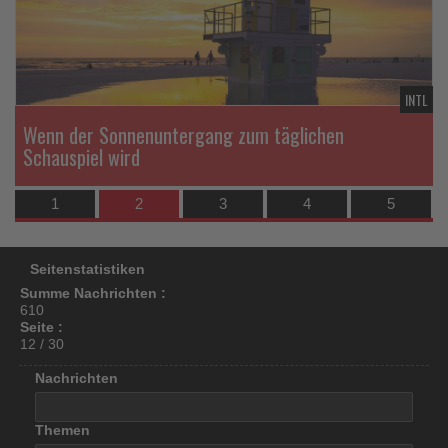
los
ist!
TL
INTL
Wenn der Sonnenuntergang zum täglichen
Schauspiel wird
1
2
3
4
5
Seitenstatistiken
Summe Nachrichten :
610
Seite :
12 / 30
Nachrichten
Themen