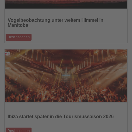
Lesen
Sie
Vogelbeobachtung unter weitem Himmel in
die
Manitoba
Nachrichten
Destinationen
Von urbanen Feuchtgebieten bis an den Rand der Arktis zeigt die
kanadische Provinz ihre st
03.02.2026
Lesen
Sie
die
Ibiza startet später in die Tourismussaison 2026
Nachrichten
Destinationen