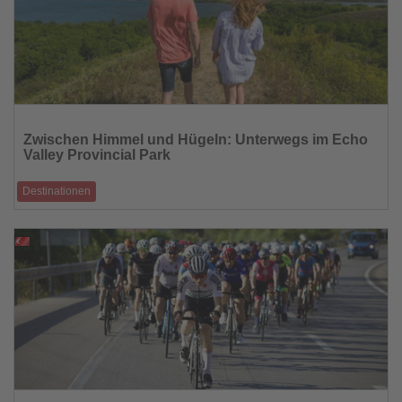
Lesen
Sie
Zwischen Himmel und Hügeln: Unterwegs im Echo
die
Valley Provincial Park
Nachrichten
Destinationen
Sanfte Landschaft, stille Übergänge und ein Tal, das Erwartungen bricht.
Eine Reise ins
06.02.2026
Lesen