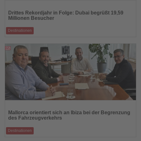
Lesen
Sie
Drittes Rekordjahr in Folge: Dubai begrüßt 19,59
die
Millionen Besucher
Nachrichten
Destinationen
Stabiles Wachstum, starke Quellmärkte und neue Meilensteine im
Dezember
10.02.2026
Lesen
Sie
Mallorca orientiert sich an Ibiza bei der Begrenzung
die
des Fahrzeugverkehrs
Nachrichten
Destinationen
Erfahrungen mit dem ibizenkischen Modell liefern Impulse für eine eigene