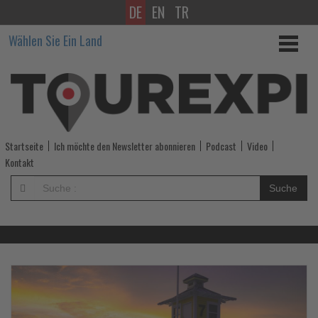
DE
EN
TR
Wissen,
Wählen Sie Ein Land
was
im
Tourismus
los
Startseite
Ich möchte den Newsletter abonnieren
Podcast
Video
ist!
Kontakt
-
Suche
Wissen,
was
im
Lesen
Le
Sie
Si
die
di
Tourismus
Nachrichten
Na