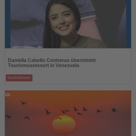
Lesen
Sie
Daniella Cabello Contreras übernimmt
die
Tourismusressort in Venezuela
Nachrichten
Destinationen
Regierung setzt auf internationale Positionierung und Markenstrategie
03.02.2026