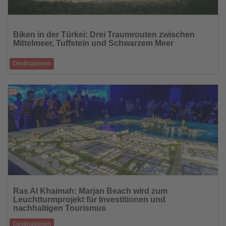
Lesen
Sie
Biken in der Türkei: Drei Traumrouten zwischen
die
Mittelmeer, Tuffstein und Schwarzem Meer
Nachrichten
Destinationen
Ideale Temperaturen, spektakuläre Landschaften und gute Erreichbarkeit
mit SunExpress
08.10.2025
Lesen
Sie
Ras Al Khaimah: Marjan Beach wird zum
die
Leuchtturmprojekt für Investitionen und
Nachrichten
nachhaltigen Tourismus
Destinationen