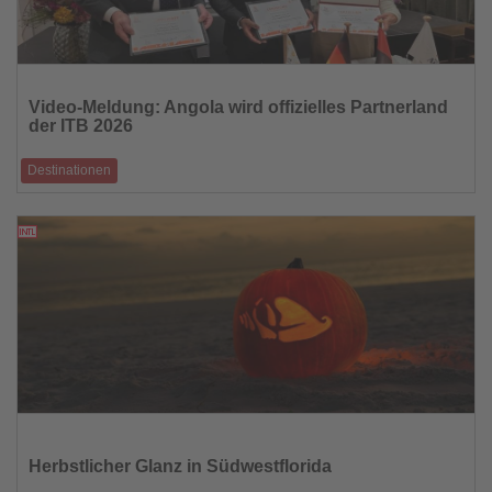
Lesen
Sie
Video-Meldung: Angola wird offizielles Partnerland
die
der ITB 2026
Nachrichten
Destinationen
Jubiläen vereinen sich: 60 Jahre ITB treffen auf 50 Jahre angolanische
Unabhängigkeit
16.10.2025
Lesen
Sie
die
Herbstlicher Glanz in Südwestflorida
Nachrichten