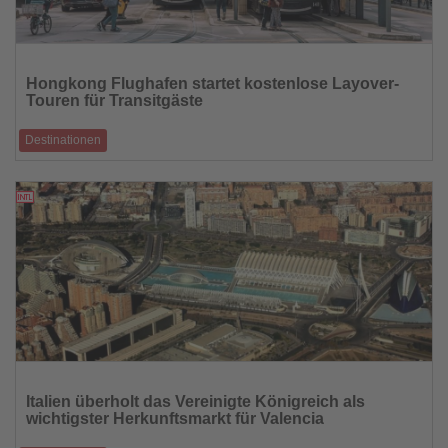
Lesen
Sie
Hongkong Flughafen startet kostenlose Layover-
die
Touren für Transitgäste
Nachrichten
Destinationen
Reisende können Zwischenaufenthalt als Mini-Städtetrip nutzen
10.10.2025
Lesen
Sie
Italien überholt das Vereinigte Königreich als
die
wichtigster Herkunftsmarkt für Valencia
Nachrichten