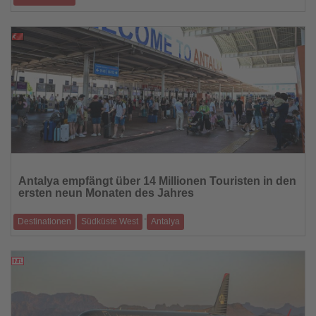
Visionäres Stadtentwicklungsprojekt vereint Wohnen, Tourismus und
Innovation – rund 12.
07.10.2025
Lesen
Sie
Antalya empfängt über 14 Millionen Touristen in den
die
ersten neun Monaten des Jahres
Nachrichten
-
Destinationen
Südküste West
Antalya
Die türkische Riviera bleibt auf Rekordkurs
07.10.2025