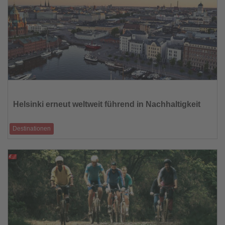
Lesen
Sie
die
Helsinki erneut weltweit führend in Nachhaltigkeit
Nachrichten
Destinationen
Finnlands Hauptstadt belegt zum zweiten Mal in Folge Platz 1 im Global
Destination Sustain
08.10.2025