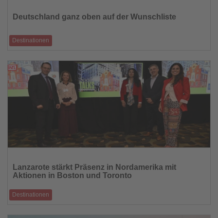
Sie
die
Deutschland ganz oben auf der Wunschliste
Nachrichten
Destinationen
HolidayCheck Studie 2025: 74 Prozent der Deutschen träumen von einer
Rundreise im eigenen
11.10.2025
Lesen
Sie
Lanzarote stärkt Präsenz in Nordamerika mit
die
Aktionen in Boston und Toronto
Nachrichten
Destinationen
Erste Promotion in Kanada und strategische Kooperation mit Iberia
festigen internationale