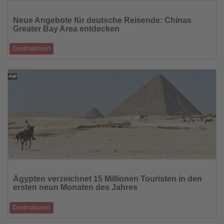
Lesen
Sie
Neue Angebote für deutsche Reisende: Chinas
die
Greater Bay Area entdecken
Nachrichten
Destinationen
Visafrei, stressfrei: Hongkong, Macau und Guangdong in einer Reise
erleben
17.10.2025
Lesen
Sie
Ägypten verzeichnet 15 Millionen Touristen in den
die
ersten neun Monaten des Jahres
Nachrichten
Destinationen
Zuwachs von 21 Prozent – Eröffnung des Grand Egyptian Museum soll