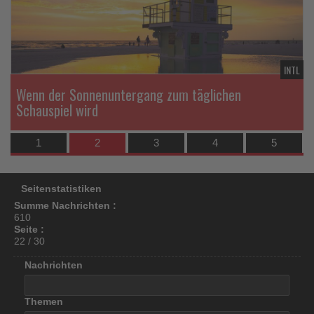
los
ist!
TL
INTL
Wenn der Sonnenuntergang zum täglichen
Schauspiel wird
1
2
3
4
5
Seitenstatistiken
Summe Nachrichten :
610
Seite :
22 / 30
Nachrichten
Themen