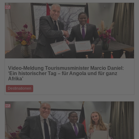
Besucherzahlen weiter
16.10.2025
Lesen
Sie
Video-Meldung Tourismusminister Marcio Daniel:
die
‘Ein historischer Tag – für Angola und für ganz
Nachrichten
Afrika’
Destinationen
Angola wurde offiziell als Gastgeberland der ITB Berlin 2026
bekanntgegeben – ein Ereign
16.10.2025