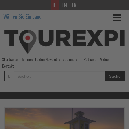
DE
EN
TR
Wissen,
Wählen Sie Ein Land
was
im
Tourismus
los
Startseite
Ich möchte den Newsletter abonnieren
Podcast
Video
ist!
Kontakt
-
Suche
Wissen,
was
im
Lesen
Le
Sie
Si
die
di
Tourismus
Nachrichten
Na