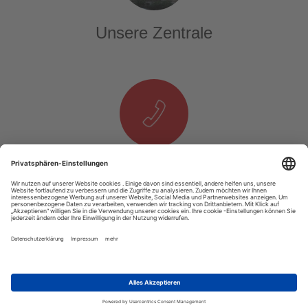
Unsere Zentrale
Telefon & E-Mail
T. +49 1525 937 14 25
E.
info@tourexpi.com
Copyright 2020 Tourexpi.com - Alle Rechte Vorbehalten
Impressum
AGB
Datenschutz
Über Uns
Podcast
Video
RSS
Unsere Webseite ist auf allen Computern und mobilen Geräten gut nutzbar.