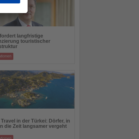
ordert langfristige
nzierung touristischer
hten
struktur
ationen
sstrategie und Investitionen vor Ort
aus Sicht des Verbands enger verzahnt
09.06.2026
Travel in der Türkei: Dörfer, in
n die Zeit langsamer vergeht
hten
ationen