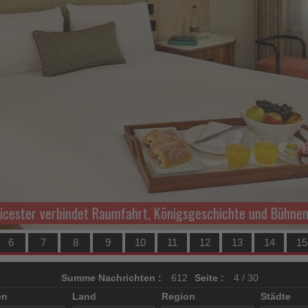
rt, Königsgeschichte und Bühnenkunst
INTL
6
7
8
9
10
11
12
13
14
15
Summe Nachrichten :
612
Seite :
4 / 30
en
Land
Region
Städte