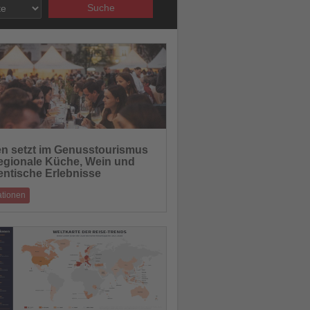
Suche
17.06.2026
en setzt im Genusstourismus
regionale Küche, Wein und
hten
entische Erlebnisse
ationen
k prägt in der Südtiroler Stadt den Sommer
ivals, Weinveranstaltungen un
13.06.2026