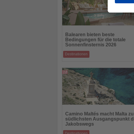
Lesen
Sie
Balearen bieten beste
die
Bedingungen für die totale
Nachrichten
Sonnenfinsternis 2026
Destinationen
Mallorca und Menorca zählen zu den attra
Beobachtungsorten im Mittelmeerraum
11.06.2026
Lesen
Sie
Camino Maltés macht Malta z
die
südlichsten Ausgangspunkt d
Nachrichten
Jakobswegs
Destinationen