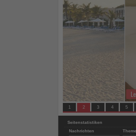
los
ist!
Leicester verbindet Raumfah
1
2
3
4
5
Seitenstatistiken
Nachrichten
Them