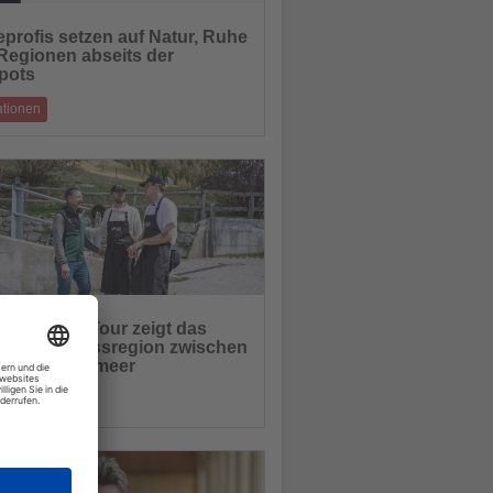
eprofis setzen auf Natur, Ruhe
Regionen abseits der
hten
pots
ationen
nalyse zeigt die beliebtesten Reiseziele
er Reisemagazine
12.06.2026
nary Grand Tour zeigt das
in als Genussregion zwischen
hten
n und Mittelmeer
ationen
ffel der YouTube-Serie führt zu Käsereien,
ern und Spitzenküchen im Sü
11.06.2026