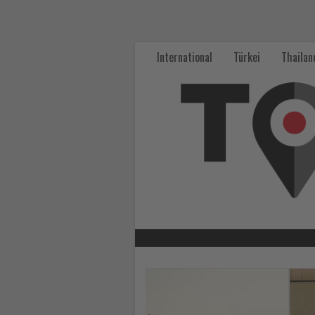
Wissen,
was
International
Türkei
Thailan
im
Tourismus
los
ist!
-
Wissen,
was
im
Lesen
Sie
Tourismus
die
Nachrichten