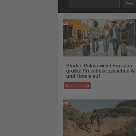
18.06.2026
Lesen
Sie
Studie: Palma weist Europas
die
größte Preislücke zwischen A
Nachrichten
und Hotels auf
Destinationen
Ferienwohnungen kosten in Mallorcas Hau
durchschnittlich 547 Euro pro Nacht mehr 
16.06.2026