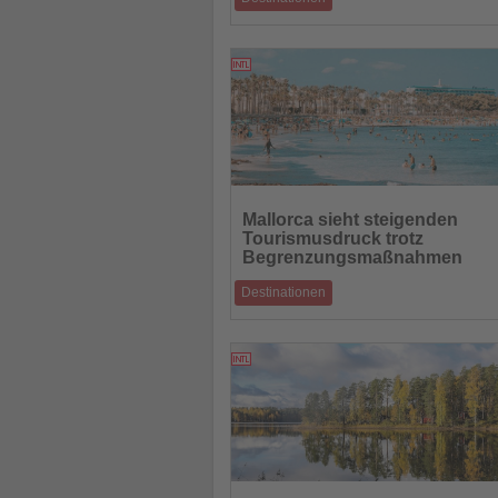
Pilgerroute verbindet spirituelles Erbe,
mediterrane Kultur und entschleunigtes R
09.06.2026
Lesen
Sie
Mallorca sieht steigenden
die
Tourismusdruck trotz
Nachrichten
Begrenzungsmaßnahmen
Destinationen
Geplante Fahrzeugregulierung soll Verkeh
entlasten und Infrastruktur schützen
03.06.2026
Lesen