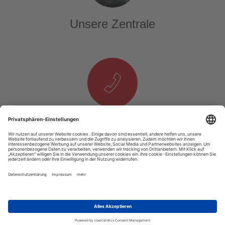
Unsere Zentrale
Telefon & E-Mail
T. +49 1525 937 14 25
E.
info@tourexpi.com
Copyright 2020 Tourexpi.com - Alle Rechte Vorbehalten
Impressum
AGB
Datenschutz
Über Uns
Podcast
Video
RSS
Unsere Webseite ist auf allen Computern und mobilen Geräten gut nutzbar.