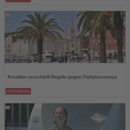
Komfort, authentische Erlebnisse und gute Infrastruktur sprechen
anspruchsvolle Individual
19.06.2026
Lesen
Sie
die
Kroatien verschärft Regeln gegen Partytourismus
Nachrichten
Destinationen
Kommunen können nächtlichen Alkoholverkauf einschränken und
Verstöße mit Bußgeldern
19.06.2026