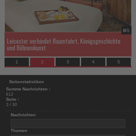
los
ist!
TL
INTL
Leicester verbindet Raumfahrt, Königsgeschichte
und Bühnenkunst
1
2
3
4
5
Seitenstatistiken
Summe Nachrichten :
612
Seite :
3 / 30
Nachrichten
Themen