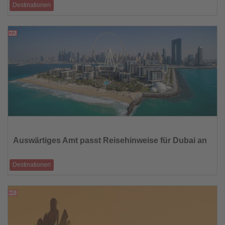
Destinationen
Geplante Verdreifachung der kommunalen Touristensteuer könnte
Wettbewerbsfähigkeit des K
26.06.2026
Lesen
Sie
die
Auswärtiges Amt passt Reisehinweise für Dubai an
Nachrichten
Destinationen
Strandmetropole bereitet sich mit neuen Attraktionen und erweitertem
Flugangebot auf Gäst
25.06.2026