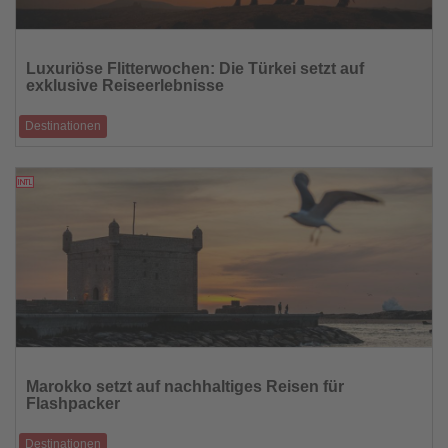
Lesen
Sie
Luxuriöse Flitterwochen: Die Türkei setzt auf
die
exklusive Reiseerlebnisse
Nachrichten
Destinationen
Die Luxusnachfrage im Honeymoon-Segment wächst. Immer mehr Paare
setzen auf exklusive Unt
22.06.2026
Lesen
Sie
Marokko setzt auf nachhaltiges Reisen für
die
Flashpacker
Nachrichten
Destinationen