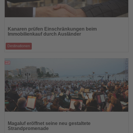
Lesen
Sie
Kanaren prüfen Einschränkungen beim
die
Immobilienkauf durch Ausländer
Nachrichten
Destinationen
Regierung will Spekulationen eindämmen und den angespannten
Wohnungsmarkt entlasten
30.06.2026
Lesen
Sie
Magaluf eröffnet seine neu gestaltete
die
Strandpromenade
Nachrichten