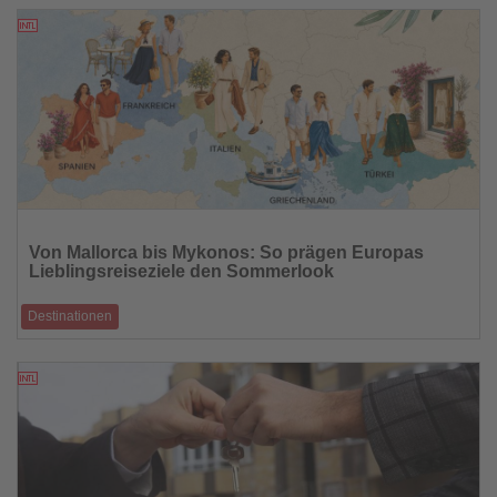
Südwestflorida
03.07.2026
Lesen
Sie
Von Mallorca bis Mykonos: So prägen Europas
die
Lieblingsreiseziele den Sommerlook
Nachrichten
Destinationen
Von mediterraner Leichtigkeit bis italienischer Eleganz – diese Stilwelten
bestimmen die
02.07.2026