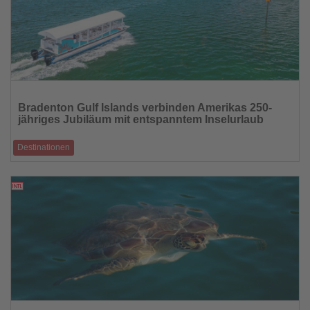
Lesen
Sie
Bradenton Gulf Islands verbinden Amerikas 250-
die
jähriges Jubiläum mit entspanntem Inselurlaub
Nachrichten
Destinationen
Familien erleben an Floridas Golfküste amerikanische Festtraditionen,
weiße Sandstrände
27.06.2026
Lesen