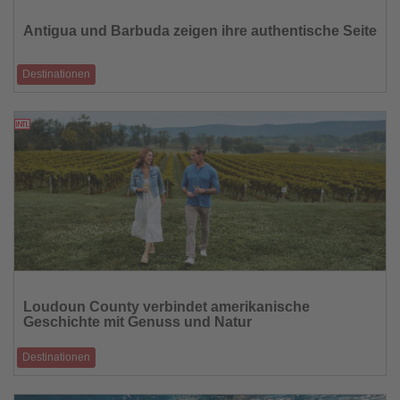
Sie
die
Antigua und Barbuda zeigen ihre authentische Seite
Nachrichten
Destinationen
Abseits der Strände ermöglichen lokale Projekte Einblicke in Natur,
Gemeinschaft und Ins
27.06.2026
Lesen
Sie
Loudoun County verbindet amerikanische
die
Geschichte mit Genuss und Natur
Nachrichten
Destinationen
Vor den Toren Washingtons locken preisgekrönte Weingüter, historische
Stätten und vielf