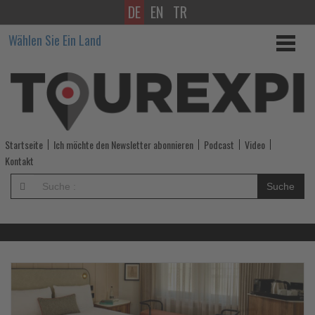
DE
EN
TR
Wissen,
Wählen Sie Ein Land
was
im
Tourismus
los
Startseite
Ich möchte den Newsletter abonnieren
Podcast
Video
ist!
Kontakt
-
Suche
Wissen,
was
im
Lesen
Le
Sie
Si
die
di
Tourismus
Nachrichten
Na