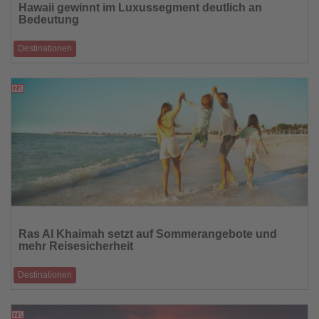
Hawaii gewinnt im Luxussegment deutlich an
die
Bedeutung
Nachrichten
Destinationen
Individuelle Reiseerlebnisse, flexible Planung und außergewöhnliche
Naturerfahrungen pr�
24.06.2026
Lesen
Sie
Ras Al Khaimah setzt auf Sommerangebote und
die
mehr Reisesicherheit
Nachrichten
Destinationen
Neue Reiseabsicherungen von Emirates und Etihad Airways ergänzen
attraktive Urlaubsangebo
24.06.2026