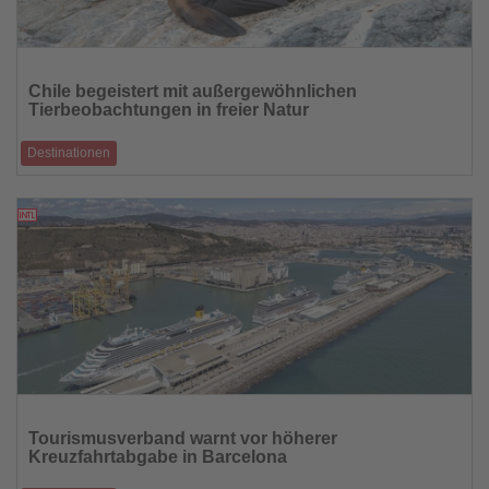
Lesen
Sie
Chile begeistert mit außergewöhnlichen
die
Tierbeobachtungen in freier Natur
Nachrichten
Destinationen
Von Flamingos in der Atacama bis zu Pumas und Walen in Patagonien
bietet Chile einzigartig
26.06.2026
Lesen
Sie
Tourismusverband warnt vor höherer
die
Kreuzfahrtabgabe in Barcelona
Nachrichten