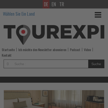
DE
EN
TR
Wissen,
Wählen Sie Ein Land
was
im
Tourismus
los
Startseite
Ich möchte den Newsletter abonnieren
Podcast
Video
ist!
Kontakt
-
Suche
Wissen,
was
im
Lesen
Le
Sie
Si
die
di
Tourismus
Nachrichten
Na