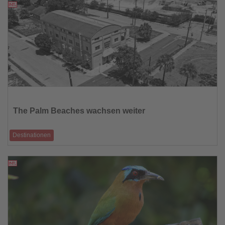
21.05.2026
Lesen
Sie
die
The Palm Beaches wachsen weiter
Nachrichten
Destinationen
Neue Hotels, kreative Viertel und Meeresschutz prägen Floridas
Südostküste
21.05.2026