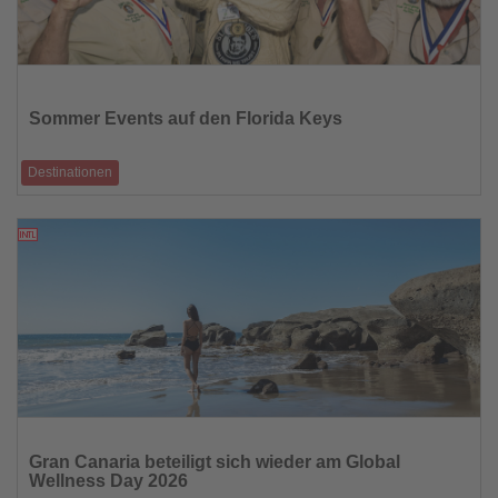
Lesen
Sie
die
Sommer Events auf den Florida Keys
Nachrichten
Destinationen
Von Juni bis zum Labor-Day-Wochenende Anfang September stehen
entlang der Inselkette zahlr
29.05.2026
Lesen
Sie
Gran Canaria beteiligt sich wieder am Global
die
Wellness Day 2026
Nachrichten