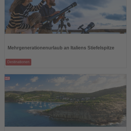
Lesen
Sie
die
Mehrgenerationenurlaub an Italiens Stiefelspitze
Nachrichten
Destinationen
Das Vier-Sterne-Resort Baia del Sole an der Costa degli Dei startet in die
neue Saison und
27.05.2026
Lesen