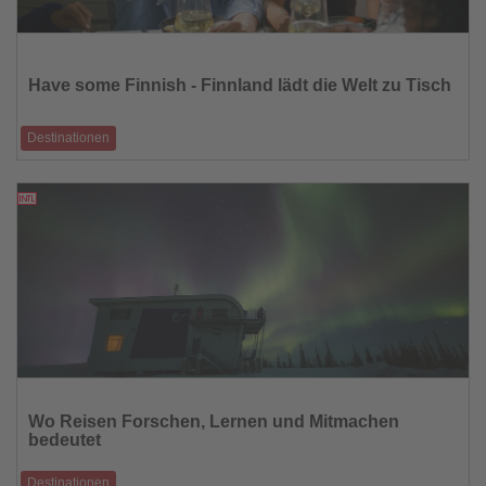
Lesen
Sie
die
Have some Finnish - Finnland lädt die Welt zu Tisch
Nachrichten
Destinationen
Erste nationale Verkostungen starten 2026, Bewerbung bis 9. Juni
18.05.2026
Lesen
Sie
Wo Reisen Forschen, Lernen und Mitmachen
die
bedeutet
Nachrichten
Destinationen