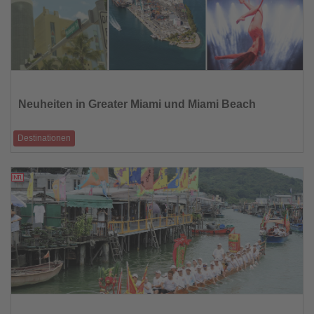
Lesen
Sie
die
Neuheiten in Greater Miami und Miami Beach
Nachrichten
Destinationen
Greater Miami and Miami Beach verzeichnet einen dynamischen Start in
das zweite Quartal 20
20.05.2026
Lesen
Sie