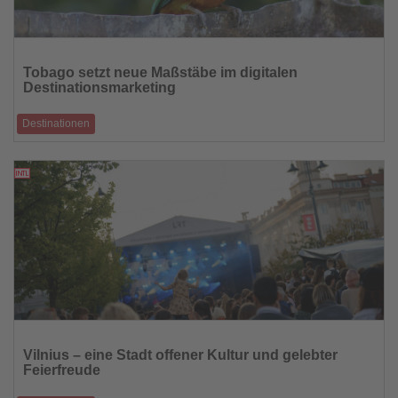
Lesen
Sie
Tobago setzt neue Maßstäbe im digitalen
die
Destinationsmarketing
Nachrichten
Destinationen
Die Karibikinsel launcht immersive virtuelle Erlebnisse auf Google Maps
und positioniert s
21.05.2026
Lesen
Sie
Vilnius – eine Stadt offener Kultur und gelebter
die
Feierfreude
Nachrichten