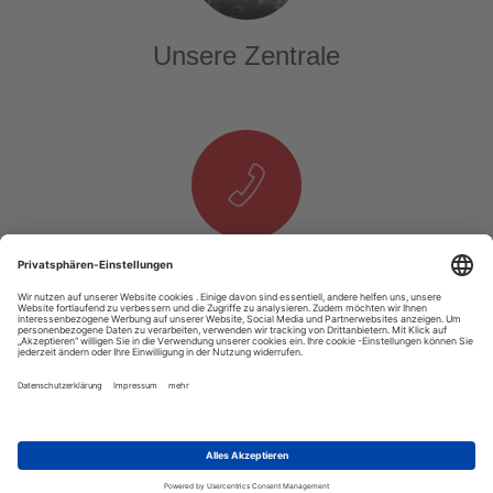
Unsere Zentrale
Telefon & E-Mail
T. +49 1525 937 14 25
E.
info@tourexpi.com
Copyright 2020 Tourexpi.com - Alle Rechte Vorbehalten
Impressum
AGB
Datenschutz
Über Uns
Podcast
Video
RSS
Unsere Webseite ist auf allen Computern und mobilen Geräten gut nutzbar.