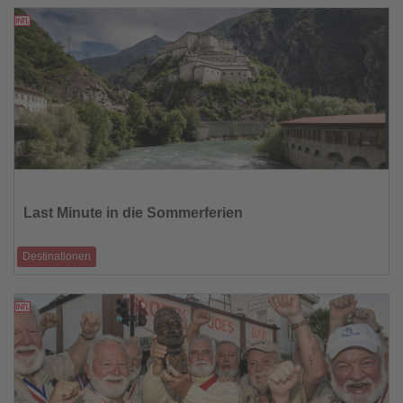
Inselerlebnis
31.05.2026
Lesen
Sie
die
Last Minute in die Sommerferien
Nachrichten
Destinationen
Fünf Reiseziele für die Urlaubssaison 2026
29.05.2026