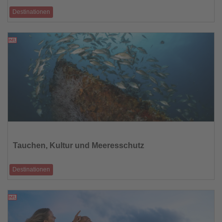
Destinationen
Die spanische Insel zeigt, warum sie eine der führenden Wellness-
Destinationen Europas is
28.05.2026
Lesen
Sie
die
Tauchen, Kultur und Meeresschutz
Nachrichten
Destinationen
Die British Virgin Islands feiern die Wreck Week 2026
27.05.2026