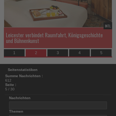
los
ist!
TL
INTL
Leicester verbindet Raumfahrt, Königsgeschichte
und Bühnenkunst
1
2
3
4
5
Seitenstatistiken
Summe Nachrichten :
612
Seite :
5 / 30
Nachrichten
Themen