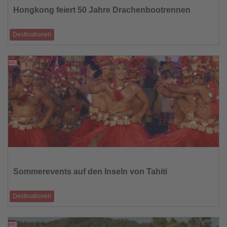
die
Hongkong feiert 50 Jahre Drachenbootrennen
Nachrichten
Destinationen
Sport, Kultur und Festivalstimmung am Wasser
19.05.2026
Lesen
Sie
die
Sommerevents auf den Inseln von Tahiti
Nachrichten
Destinationen
Die Inseln von Tahiti präsentieren im Sommer 2026 eine
außergewöhnliche Auswahl an Vera
19.05.2026