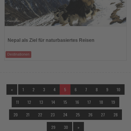
Lesen
Sie
die
Nepal als Ziel für naturbasiertes Reisen
Nachrichten
Destinationen
Trekking, religiöse Reisen und erlebnisorientierte Gastfreundschaft
«
1
2
3
4
5
6
7
8
9
10
11
12
13
14
15
16
17
18
19
20
21
22
23
24
25
26
27
28
29
30
»