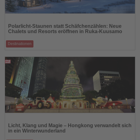
Lesen
Sie
Polarlicht-Staunen statt Schäfchenzählen: Neue
die
Chalets und Resorts eröffnen in Ruka-Kuusamo
Nachrichten
Destinationen
Unterkünfte mit Glasarchitektur und Panoramafenstern ermöglichen
ungestörte Sicht auf d
12.11.2025
Lesen
Sie
Licht, Klang und Magie – Hongkong verwandelt sich
die
in ein Winterwunderland
Nachrichten