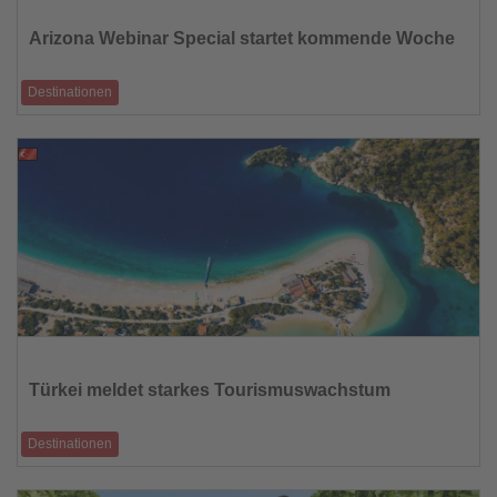
Sie
die
Arizona Webinar Special startet kommende Woche
Nachrichten
Destinationen
Zweiteilige Online-Reihe mit Flagstaff, Sedona, NAAR Reisen, Williams,
Tusayan und Southwe
14.11.2025
Lesen
Sie
die
Türkei meldet starkes Tourismuswachstum
Nachrichten
Destinationen
50 Millionen internationale Besucher und 50 Milliarden US-Dollar
Einnahmen in den ersten n