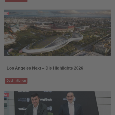
Über 700 Fachleute aus aller Welt diskutierten in Patagonien über
nachhaltige Zukunftsst
07.11.2025
Lesen
Sie
die
Los Angeles Next – Die Highlights 2026
Nachrichten
Destinationen
Neue Hotels, kulinarische Trends und kulturelle Visionen in der Stadt der
Engel
07.11.2025