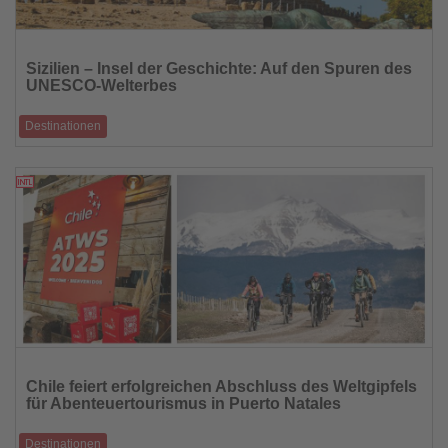
Lesen
Sie
Sizilien – Insel der Geschichte: Auf den Spuren des
die
UNESCO-Welterbes
Nachrichten
Destinationen
Von den Tempeln von Agrigent bis zu den glühenden Hängen des Ätna –
Sizilien ist ein
08.11.2025
Lesen
Sie
Chile feiert erfolgreichen Abschluss des Weltgipfels
die
für Abenteuertourismus in Puerto Natales
Nachrichten
Destinationen