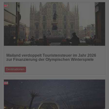
Branchenabstimmung
18.11.2025
Lesen
Sie
Mailand verdoppelt Touristensteuer im Jahr 2026
die
zur Finanzierung der Olympischen Winterspiele
Nachrichten
Destinationen
Höhere Abgaben für alle Unterkunftsarten – Hotellerie warnt vor
Wettbewerbsnachteilen
18.11.2025