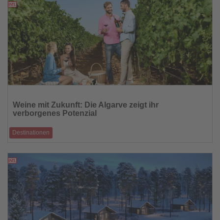
14.11.2025
Lesen
Sie
Weine mit Zukunft: Die Algarve zeigt ihr
die
verborgenes Potenzial
Nachrichten
Destinationen
Fünf Weingüter, jahrtausendealte Tradition und moderne Vinifikation
13.11.2025