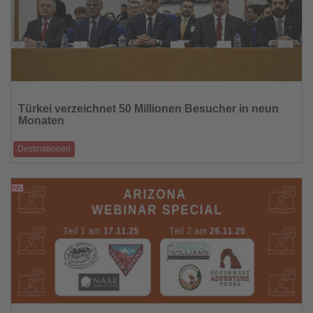
Lesen
Sie
Türkei verzeichnet 50 Millionen Besucher in neun
die
Monaten
Nachrichten
Destinationen
Kultur- und Tourismusminister Ersoy berichtet über steigende
Einnahmen und umfangreiche K
15.11.2025
Lesen