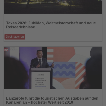
Lesen
Sie
Texas 2026: Jubiläen, Weltmeisterschaft und neue
die
Reiseerlebnisse
Nachrichten
Destinationen
Route 66 feiert ihren 100. Geburtstag, Texas richtet 16 WM-Spiele aus –
dazu Kulinarik,
17.11.2025
Lesen
Sie
Lanzarote führt die touristischen Ausgaben auf den
die
Kanaren an – höchster Wert seit 2010
Nachrichten