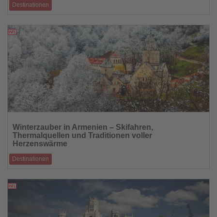
Destinationen
Das Hong Kong WinterFest bringt vom 14. November bis 4. Januar die
Skyline zum Leuchten un
12.11.2025
Lesen
Sie
Winterzauber in Armenien – Skifahren,
die
Thermalquellen und Traditionen voller
Nachrichten
Herzenswärme
Destinationen
Von den Pisten von Tsaghkadzor bis zu den heißen Quellen von Jermuk:
Armenien zeigt im Wi
12.11.2025