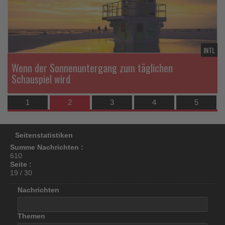
los
ist!
TL
INTL
Wenn der Sonnenuntergang zum täglichen
Schauspiel wird
1
2
3
4
5
Seitenstatistiken
Summe Nachrichten :
610
Seite :
19 / 30
Nachrichten
Themen