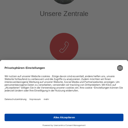
Unsere Zentrale
Telefon & E-Mail
T. +49 1525 937 14 25
E.
info@tourexpi.com
Copyright 2020 Tourexpi.com - Alle Rechte Vorbehalten
Impressum
AGB
Datenschutz
Über Uns
Podcast
Video
RSS
Unsere Webseite ist auf allen Computern und mobilen Geräten gut nutzbar.