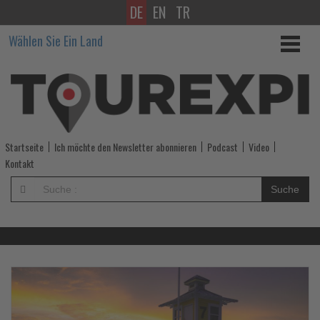
DE
EN
TR
Wissen,
Wählen Sie Ein Land
was
im
Tourismus
los
Startseite
Ich möchte den Newsletter abonnieren
Podcast
Video
ist!
Kontakt
-
Suche
Wissen,
was
im
Lesen
Le
Sie
Si
die
di
Tourismus
Nachrichten
Na