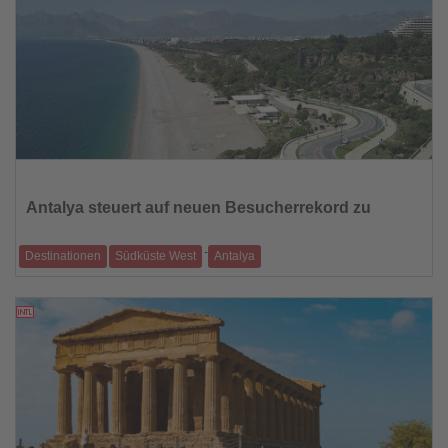
Lesen
Sie
die
Antalya steuert auf neuen Besucherrekord zu
Nachrichten
-
Destinationen
Südküste West
Antalya
Über 16,3 Millionen internationale Gäste in den ersten zehn Monaten –
Gouverneur erwar
08.11.2025