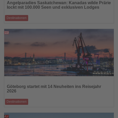
Angelparadies Saskatchewan: Kanadas wilde Prärie
die
lockt mit 100.000 Seen und exklusiven Lodges
Nachrichten
Destinationen
Eine Landschaft fast doppelt so groß wie Deutschland, durchzogen von
über 100.000 Seen u
11.11.2025
Lesen
Sie
Göteborg startet mit 14 Neuheiten ins Reisejahr
die
2026
Nachrichten
Destinationen
Neue Erlebnisse, Kulinarik und Festivals machen Schwedens
nachhaltige Küstenmetropole noc
10.11.2025