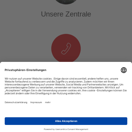
Unsere Zentrale
Telefon & E-Mail
T. +49 1525 937 14 25
E.
info@tourexpi.com
Copyright 2020 Tourexpi.com - Alle Rechte Vorbehalten
Impressum
AGB
Datenschutz
Über Uns
Podcast
Video
RSS
Unsere Webseite ist auf allen Computern und mobilen Geräten gut nutzbar.