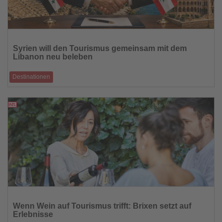
Lesen
Sie
Syrien will den Tourismus gemeinsam mit dem
die
Libanon neu beleben
Nachrichten
Destinationen
Investitionen, restaurierte historische Gebäude und
grenzüberschreitende Reiserouten sol
17.07.2026
Lesen
Sie
Wenn Wein auf Tourismus trifft: Brixen setzt auf
die
Erlebnisse
Nachrichten