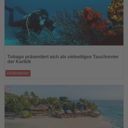
Lesen
Sie
Tobago präsentiert sich als vielseitiges Tauchrevier
die
der Karibik
Nachrichten
Destinationen
Unberührte Unterwasserlandschaften, spektakuläre Drift-Dives und
nachhaltiger Tourismus
10.07.2026