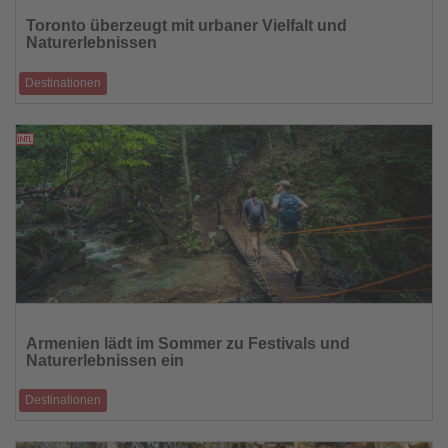
Sie
Toronto überzeugt mit urbaner Vielfalt und
die
Naturerlebnissen
Nachrichten
Destinationen
Kanadas größte Metropole zählt zu den gefragtesten Reisezielen des
Sommers 2026
16.07.2026
Lesen
Sie
Armenien lädt im Sommer zu Festivals und
die
Naturerlebnissen ein
Nachrichten
Destinationen
Open-Air-Veranstaltungen, Berglandschaften und regionale Küche
prägen die warme Jahresze