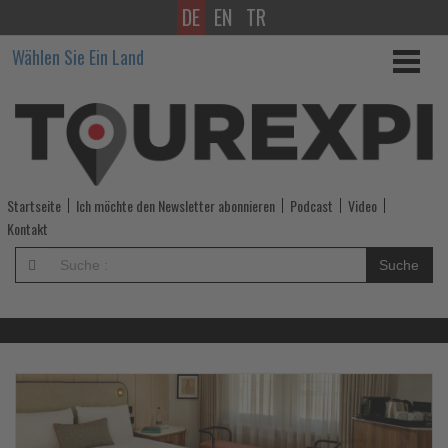
DE
EN
TR
Wissen,
Wählen Sie Ein Land
was
im
Tourismus
los
Startseite
Ich möchte den Newsletter abonnieren
Podcast
Video
ist!
Kontakt
-
Suche
Wissen,
was
im
Lesen
Le
Sie
Si
die
di
Tourismus
Nachrichten
Na