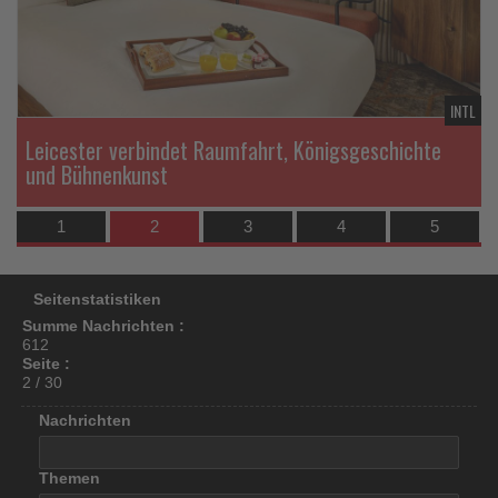
los
ist!
TL
INTL
Leicester verbindet Raumfahrt, Königsgeschichte
und Bühnenkunst
1
2
3
4
5
Seitenstatistiken
Summe Nachrichten :
612
Seite :
2 / 30
Nachrichten
Themen