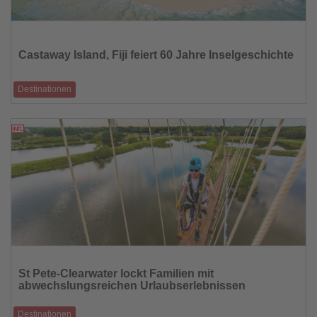
Lesen
Sie
die
Castaway Island, Fiji feiert 60 Jahre Inselgeschichte
Nachrichten
Destinationen
Traditionsresort blickt auf sechs Jahrzehnte Tourismusgeschichte
zurück und rückt Natur-
09.07.2026
Lesen
Sie
St Pete-Clearwater lockt Familien mit
die
abwechslungsreichen Urlaubserlebnissen
Nachrichten
Destinationen