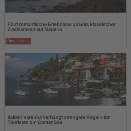
Lesen
Sie
Fünf romantische Erlebnisse abseits klassischer
die
Zweisamkeit auf Madeira
Nachrichten
Destinationen
Von Sonnenaufgängen über den Wolken bis zu Sternennächten in den
Bergen bietet die Atla
15.07.2026
Lesen
Sie
Italien: Varenna verhängt strengere Regeln für
die
Touristen am Comer See
Nachrichten