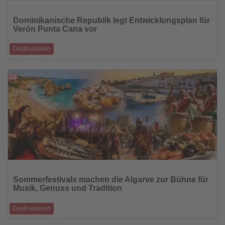
Lesen
Sie
Dominikanische Republik legt Entwicklungsplan für
die
Verón Punta Cana vor
Nachrichten
Destinationen
Neues Raumordnungskonzept soll das Wachstum des wichtigsten
Tourismusgebiets nachhaltig st
20.07.2026
Lesen
Sie
Sommerfestivals machen die Algarve zur Bühne für
die
Musik, Genuss und Tradition
Nachrichten
Destinationen
Von Jazz und Mittelalter bis zu Sardinenfest und Fado erwartet Besucher