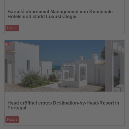
Lesen
Sie
Barceló übernimmt Management von Kempinski-
die
Hotels und stärkt Luxustrategie
Nachrichten
Hotels
Strategische Allianz soll Effizienz steigern und Präsenz im
Premiumsegment ausbauen
20.03.2026
Lesen
Sie
Hyatt eröffnet erstes Destination-by-Hyatt-Resort in
die
Portugal
Nachrichten
Hotels
Masana Algarve bringt gehobenes Küstenleben und neue Impulse für die