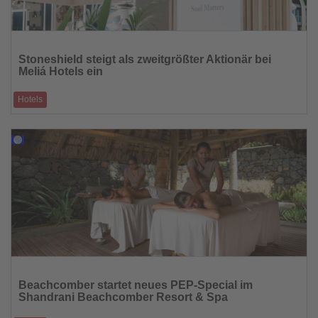
Lesen
Sie
Stoneshield steigt als zweitgrößter Aktionär bei
die
Meliá Hotels ein
Nachrichten
Hotels
Investmentfonds erwirbt 5,05 Prozent am spanischen Hotelkonzern
12.03.2026
Lesen
Sie
Beachcomber startet neues PEP-Special im
die
Shandrani Beachcomber Resort & Spa
Nachrichten