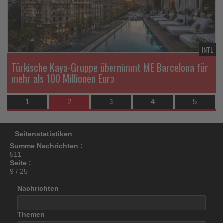
los
ist!
DE
INTL
Türkische Kaya-Gruppe übernimmt ME Barcelona für
mehr als 100 Millionen Euro
1
2
3
4
5
Seitenstatistiken
Summe Nachrichten :
511
Seite :
9 / 25
Nachrichten
Themen