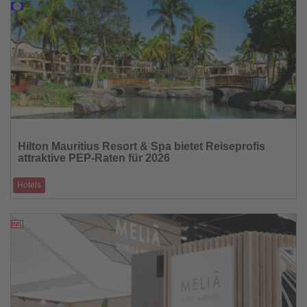
14.03.2026
Lesen
Sie
Hilton Mauritius Resort & Spa bietet Reiseprofis
die
attraktive PEP-Raten für 2026
Nachrichten
Hotels
Modernisiertes Fünf-Sterne-Resort am Flic-en-Flac-Strand lädt zur
persönlichen Produkte
13.03.2026