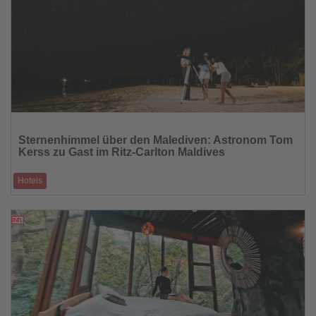
Lesen
Sie
Sternenhimmel über den Malediven: Astronom Tom
die
Kerss zu Gast im Ritz-Carlton Maldives
Nachrichten
Hotels
Osterprogramm im Luxusresort verbindet Astronomie, Workshops und
Familienerlebnisse
03.03.2026