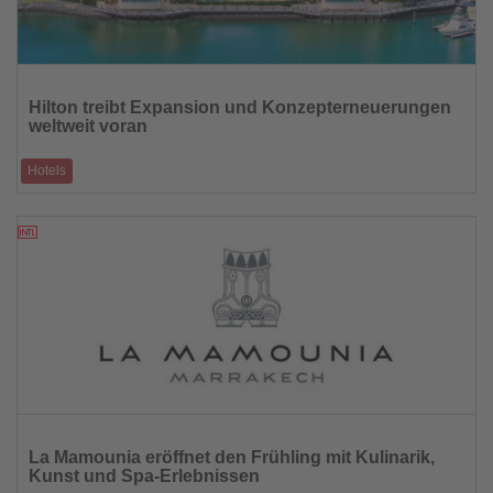
Lesen
Sie
Hilton treibt Expansion und Konzepterneuerungen
die
weltweit voran
Nachrichten
Hotels
Neue Hotels, Renovierungen und kulinarische Impulse prägen den März
19.03.2026
Lesen
Sie
La Mamounia eröffnet den Frühling mit Kulinarik,
die
Kunst und Spa-Erlebnissen
Nachrichten