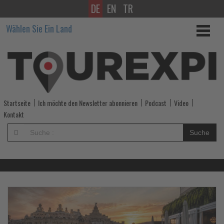
DE
EN
TR
Wissen,
Wählen Sie Ein Land
was
im
Tourismus
los
Startseite
Ich möchte den Newsletter abonnieren
Podcast
Video
ist!
Kontakt
-
Suche
Wissen,
was
im
Lesen
Le
Sie
Si
die
di
Tourismus
Nachrichten
Na