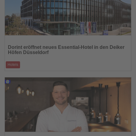
Lesen
Sie
Dorint eröffnet neues Essential-Hotel in den Deiker
die
Höfen Düsseldorf
Nachrichten
Hotels
Neues Haus in Stockum erweitert die Präsenz der Gruppe an einem
zentralen Standort
17.03.2026
Lesen