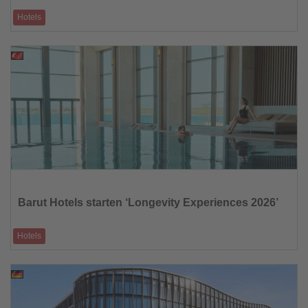
Hotels
Gourmet-Dinner, Osterkollektion und internationale Residencies prägen
das Saisonprogramm
18.03.2026
Lesen
Sie
die
Barut Hotels starten ‘Longevity Experiences 2026’
Nachrichten
Hotels
Neue Retreat-Reihe verbindet Wellness, Achtsamkeit und ganzheitliche
Gesundheit
18.03.2026