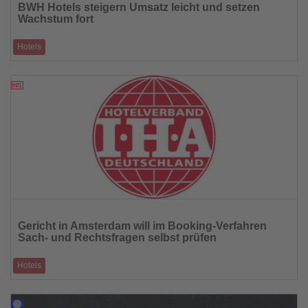
BWH Hotels steigern Umsatz leicht und setzen
die
Wachstum fort
Nachrichten
Hotels
Hotelgruppe erzielt 2025 einen Netto-Gesamtumsatz von rund 922
Millionen Euro
09.03.2026
Lesen
Sie
Gericht in Amsterdam will im Booking-Verfahren
die
Sach- und Rechtsfragen selbst prüfen
Nachrichten
Hotels
Zwischenurteil im Kartellschadensersatzverfahren deutscher Hotels
könnte Verfahren verzö
04.03.2026