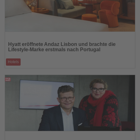
Lesen
Sie
Hyatt eröffnete Andaz Lisbon und brachte die
die
Lifestyle-Marke erstmals nach Portugal
Nachrichten
Hotels
Neues Hotel im historischen Zentrum von Lissabon stärkt Hyatts
Expansion im europäischen
10.03.2026
Lesen
Sie