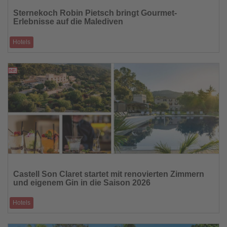
Sie
Sternekoch Robin Pietsch bringt Gourmet-
die
Erlebnisse auf die Malediven
Nachrichten
Hotels
Sun Siyam Iru Fushi kombiniert zu Ostern Kulinarik, Kultur und
Inselerlebnisse
16.03.2026
Lesen
Sie
Castell Son Claret startet mit renovierten Zimmern
die
und eigenem Gin in die Saison 2026
Nachrichten
Hotels
Das Luxushotel am Fuß der Sierra de Tramuntana eröffnet nach der
Winterpause mit moderni