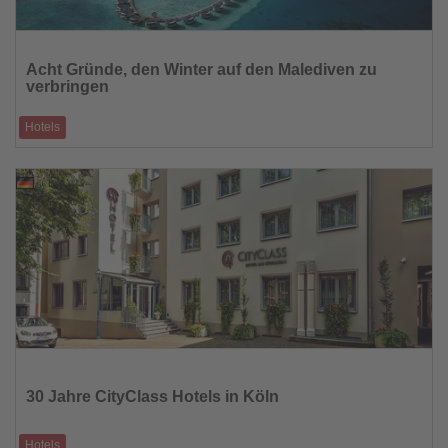
Lesen
Sie
Acht Gründe, den Winter auf den Malediven zu
die
verbringen
Nachrichten
Hotels
Limitierte Festtags-Angebote für Frühbucher • Private Villen und
exklusive Pakete •
30.08.2025
Lesen
Sie
die
30 Jahre CityClass Hotels in Köln
Nachrichten
Hotels