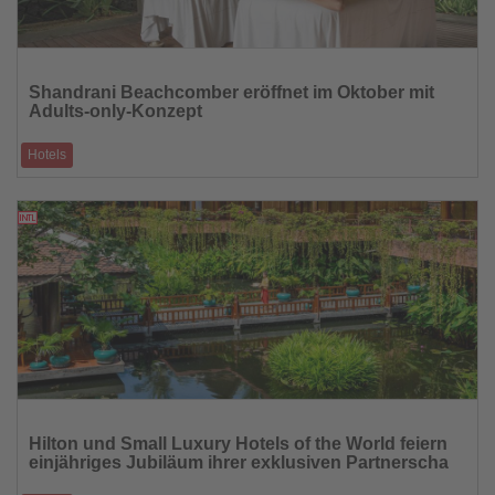
Lesen
Sie
Shandrani Beachcomber eröffnet im Oktober mit
die
Adults-only-Konzept
Nachrichten
Hotels
Nach viermonatiger Renovierung setzt das Resort auf exklusive
Rückzugsorte, modernes Desi
04.09.2025
Lesen
Sie
Hilton und Small Luxury Hotels of the World feiern
die
einjähriges Jubiläum ihrer exklusiven Partnerscha
Nachrichten