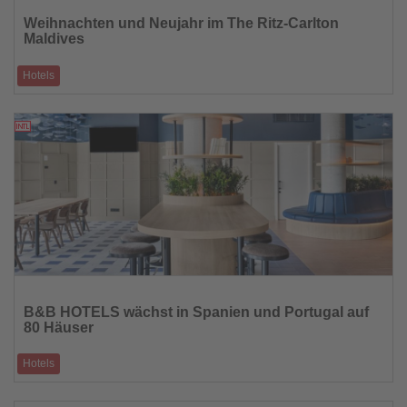
Sie
Weihnachten und Neujahr im The Ritz-Carlton
die
Maldives
Nachrichten
Hotels
Frühbucher erhalten bis zu 400 USD Guthaben pro Tag für kulinarische
Erlebnisse und Spa-
05.09.2025
Lesen
Sie
B&B HOTELS wächst in Spanien und Portugal auf
die
80 Häuser
Nachrichten
Hotels
Mit drei Neueröffnungen in Alicante, Álava und Setúbal erreicht die Kette
einen wichtig