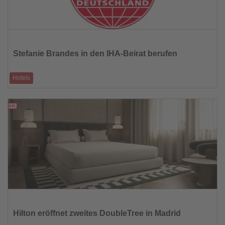
Lesen
Sie
die
Stefanie Brandes in den IHA-Beirat berufen
Nachrichten
Hotels
Die COO und Interim-CEO der Dorint Hotelgruppe verstärkt das Gremium
des Hotelverbands De
08.09.2025
Lesen
Sie
die
Hilton eröffnet zweites DoubleTree in Madrid
Nachrichten