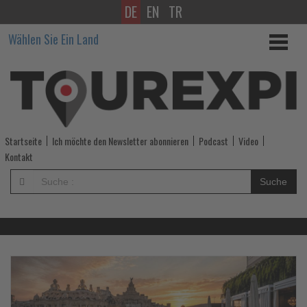
DE
EN
TR
Wissen,
Wählen Sie Ein Land
was
im
Tourismus
los
Startseite
Ich möchte den Newsletter abonnieren
Podcast
Video
ist!
Kontakt
-
Suche
Wissen,
was
im
Lesen
Le
Sie
Si
die
di
Tourismus
Nachrichten
Na