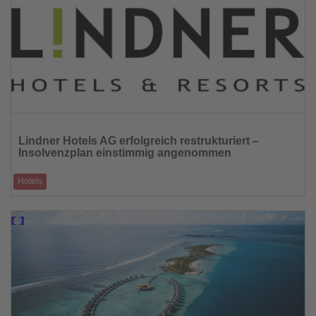
Lesen
Sie
Lindner Hotels AG erfolgreich restrukturiert –
die
Insolvenzplan einstimmig angenommen
Nachrichten
Hotels
Wirtschaftlich restrukturiert und stabilisiert • Häuser und Arbeitsplätze
gesichert �
01.09.2025