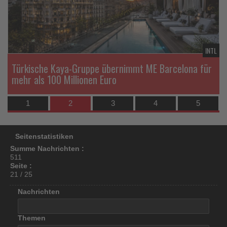
los
ist!
DE
INTL
Türkische Kaya-Gruppe übernimmt ME Barcelona für
mehr als 100 Millionen Euro
1
2
3
4
5
Seitenstatistiken
Summe Nachrichten :
511
Seite :
21 / 25
Nachrichten
Themen