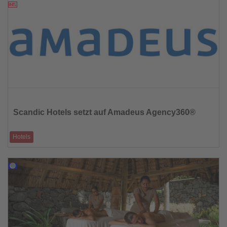
05.09.2025
Lesen
Sie
die
Scandic Hotels setzt auf Amadeus Agency360®
Nachrichten
Hotels
Die größte Hotelkette Skandinaviens nutzt die Enterprise Solution für
tiefere Einblicke
04.09.2025