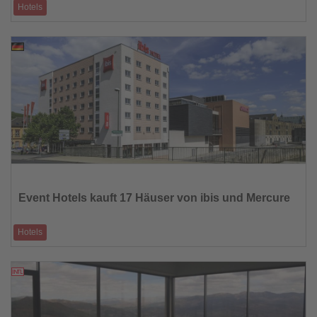
Hotels
Über 450 Hotels in mehr als 90 Ländern – neue Reiseziele und
Einlösemöglichkeiten f�
03.09.2025
Lesen
Sie
die
Event Hotels kauft 17 Häuser von ibis und Mercure
Nachrichten
Hotels
Mit dem Erwerb des Keystone-Portfolios erweitert der Kölner Betreiber
sein Eigentum um me
03.09.2025