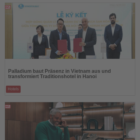
immersiven Gäst
23.04.2026
Lesen
Sie
Palladium baut Präsenz in Vietnam aus und
die
transformiert Traditionshotel in Hanoi
Nachrichten
Hotels
Hoa Binh Hotel wird zum Luxushotel der Marke BLESS Collection Hotels
23.04.2026