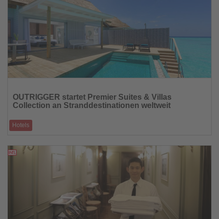
Lesen
Sie
OUTRIGGER startet Premier Suites & Villas
die
Collection an Stranddestinationen weltweit
Nachrichten
Hotels
Neue Kollektion reagiert auf wachsende Nachfrage nach Raum,
Privatsphäre und wohnähnlich
08.04.2026