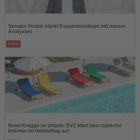
Lesen
Sie
Senator Hotels stärkt Expansionsteam mit neuem
die
Analysten
Nachrichten
Hotels
Roberto Pascual Blázquez soll das Wachstum der Hotelgruppe
unterstützen und zum Ziel von
15.04.2026
Lesen
Sie
Hotel-Knigge im Urlaub: EVZ klärt über typische
die
Irrtümer im Hotelalltag auf
Nachrichten