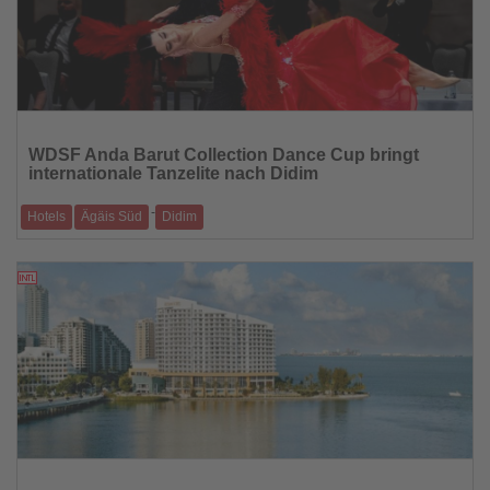
Lesen
Sie
WDSF Anda Barut Collection Dance Cup bringt
die
internationale Tanzelite nach Didim
Nachrichten
-
Hotels
Ägäis Süd
Didim
Europameisterschaft und internationale Turniere der World DanceSport
Federation Ende April
14.04.2026
Lesen
Sie