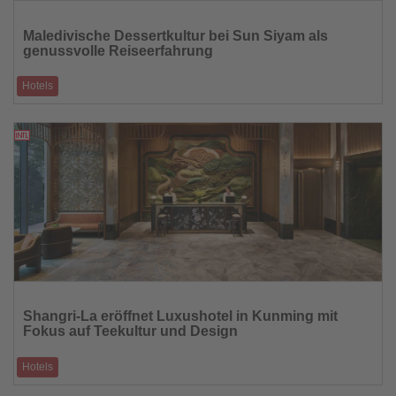
Lesen
Sie
Maledivische Dessertkultur bei Sun Siyam als
die
genussvolle Reiseerfahrung
Nachrichten
Hotels
Traditionelle Süßspeisen verbinden Aromen, Handwerk und Inselkultur
24.04.2026
Lesen
Sie
Shangri-La eröffnet Luxushotel in Kunming mit
die
Fokus auf Teekultur und Design
Nachrichten
Hotels
Neues Haus in Yunnan verbindet „Tea Merchant’s Mansion“-Konzept mit