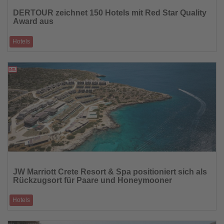
Sie
DERTOUR zeichnet 150 Hotels mit Red Star Quality
die
Award aus
Nachrichten
Hotels
Internationale Partnerhäuser werden für Servicequalität und hohe
Gästezufriedenheit ge
17.04.2026
Lesen
Sie
JW Marriott Crete Resort & Spa positioniert sich als
die
Rückzugsort für Paare und Honeymooner
Nachrichten
Hotels
Luxusresort bei Chania setzt auf Privatsphäre, personalisierte
Gastfreundschaft und kurat