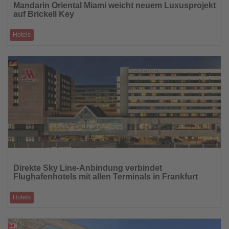
Mandarin Oriental Miami weicht neuem Luxusprojekt
die
auf Brickell Key
Nachrichten
Hotels
Mit der kontrollierten Implosion des bekannten Hotels beginnt in Miami
ein groß angelegte
13.04.2026
Lesen
Sie
Direkte Sky Line-Anbindung verbindet
die
Flughafenhotels mit allen Terminals in Frankfurt
Nachrichten
Hotels
Frankfurt Marriott Airport Hotel und Sheraton Frankfurt Airport Hotel
erhalten direkten Zu
13.04.2026