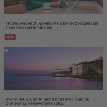
Lesen
Sie
Hotels werden zu Arbeitsorten: Marriott reagiert auf
die
neue Reisegewohnheiten
Nachrichten
Hotels
Mobiles Arbeiten verändert Nutzung und Raumkonzepte in urbanen
Hotels
23.04.2026
Lesen
Sie
Mikrourlaub, City Jumping und Hotel Hopping
die
prägen das Reiseverhalten 2026
Nachrichten