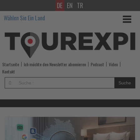
DE
EN
TR
Wissen,
Wählen Sie Ein Land
was
im
Tourismus
los
Startseite
Ich möchte den Newsletter abonnieren
Podcast
Video
ist!
Kontakt
-
Suche
Wissen,
was
im
Lesen
Le
Sie
Si
die
di
Tourismus
Nachrichten
Na