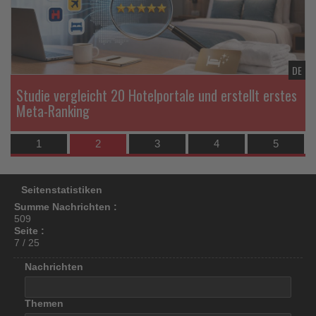
los
ist!
TL
DE
Studie vergleicht 20 Hotelportale und erstellt erstes
Meta-Ranking
1
2
3
4
5
Seitenstatistiken
Summe Nachrichten :
509
Seite :
7 / 25
Nachrichten
Themen