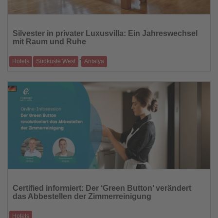
Lesen
Sie
Silvester in privater Luxusvilla: Ein Jahreswechsel
die
mit Raum und Ruhe
Nachrichten
-
Hotels
Südküste West
Antalya
Bayou Villas Lara bieten exklusive Rückzugsorte an der türkischen
Riviera – zwischen p
18.11.2025
Lesen
Sie
Certified informiert: Der ‘Green Button’ verändert
die
das Abbestellen der Zimmerreinigung
Nachrichten
Hotels