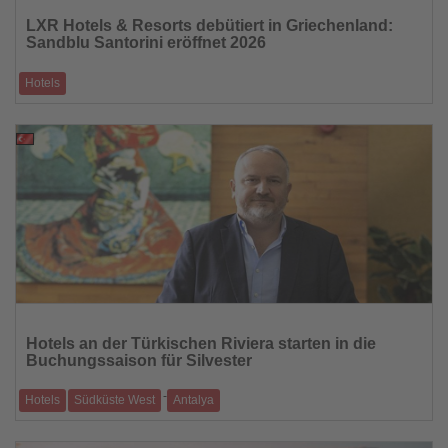
Sie
LXR Hotels & Resorts debütiert in Griechenland:
die
Sandblu Santorini eröffnet 2026
Nachrichten
Hotels
Das neue Resort an der Ostküste Santorinis nimmt Reservierungen für
die Sommersaison 202
01.12.2025
Lesen
Sie
Hotels an der Türkischen Riviera starten in die
die
Buchungssaison für Silvester
Nachrichten
-
Hotels
Südküste West
Antalya
Viele Häuser erwarten eine volle Auslastung – hohe Nachfrage aus dem
Ausland