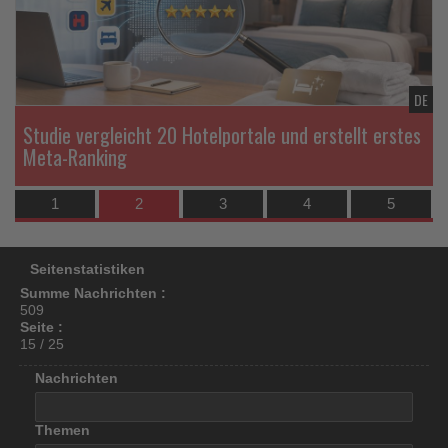
los
ist!
TL
DE
Studie vergleicht 20 Hotelportale und erstellt erstes
Meta-Ranking
1
2
3
4
5
Seitenstatistiken
Summe Nachrichten :
509
Seite :
15 / 25
Nachrichten
Themen