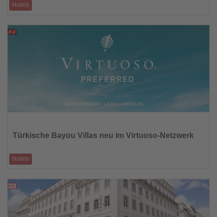
Hotels
Bis zu 80 Prozent Rabatt und kostenfreie Transfers eröffnen neue
Spielräume für Inselur
28.11.2025
Lesen
Sie
die
Türkische Bayou Villas neu im Virtuoso-Netzwerk
Nachrichten
Hotels
Regionalpartnerschaft stärkt Präsenz in Europa, Nahost und Afrika
27.11.2025