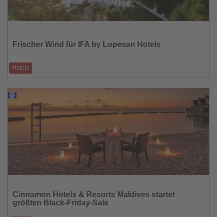
Lesen
Sie
die
Frischer Wind für IFA by Lopesan Hotels
Nachrichten
Hotels
Modernisierte Häuser in Deutschland starten in die neue Saison
28.11.2025
Lesen
Sie
Cinnamon Hotels & Resorts Maldives startet
die
größten Black-Friday-Sale
Nachrichten