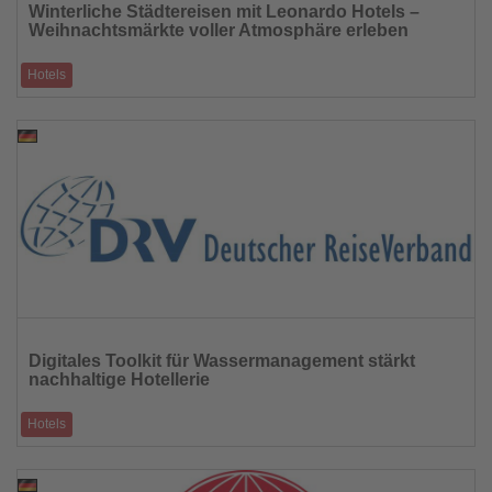
Winterliche Städtereisen mit Leonardo Hotels –
die
Weihnachtsmärkte voller Atmosphäre erleben
Nachrichten
Hotels
Von München bis Prag: Adventszauber in neun Städten und komfortable
Hotels als stimmungs
26.11.2025
Lesen
Sie
Digitales Toolkit für Wassermanagement stärkt
die
nachhaltige Hotellerie
Nachrichten
Hotels
Futouris und Hotelplan Group präsentieren neues Online-Werkzeug in
Hurghada
25.11.2025