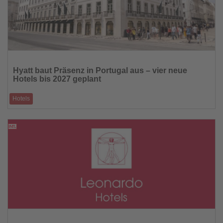
Lesen
Sie
Hyatt baut Präsenz in Portugal aus – vier neue
die
Hotels bis 2027 geplant
Nachrichten
Hotels
Wachsender Tourismus und steigende Investitionen fördern Expansion in
Lissabon, an der Al
27.11.2025
Lesen
Sie