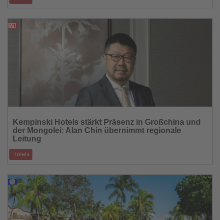
Zwei kostenfreie Online-Sessions zeigen, wie eine einfache Lösung
Effizienz, Nachhaltigke
17.11.2025
Lesen
Sie
Kempinski Hotels stärkt Präsenz in Großchina und
die
der Mongolei: Alan Chin übernimmt regionale
Nachrichten
Leitung
Hotels
Erfahrener Hospitality-Manager wird Managing Director und tritt dem
Group Executive Commit
17.11.2025