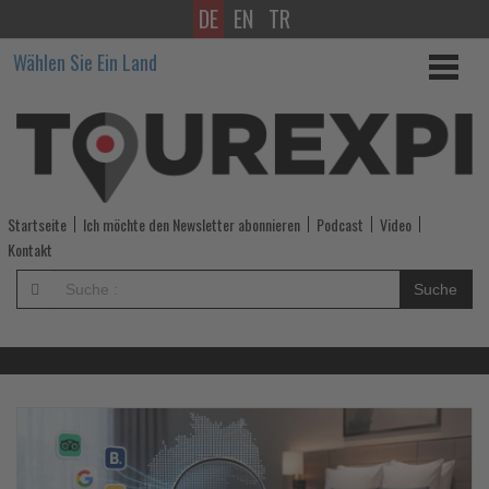
DE
EN
TR
Wissen,
Wählen Sie Ein Land
was
im
Tourismus
los
Startseite
Ich möchte den Newsletter abonnieren
Podcast
Video
ist!
Kontakt
-
Suche
Wissen,
was
im
Lesen
Le
Sie
Si
die
di
Tourismus
Nachrichten
Na