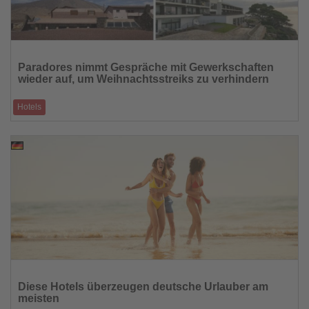
Lesen
Sie
Paradores nimmt Gespräche mit Gewerkschaften
die
wieder auf, um Weihnachtsstreiks zu verhindern
Nachrichten
Hotels
Verhandlungen über neuen Tarifvertrag für 5.500 Beschäftigte gestartet
05.12.2025
Lesen
Sie
Diese Hotels überzeugen deutsche Urlauber am
die
meisten
Nachrichten