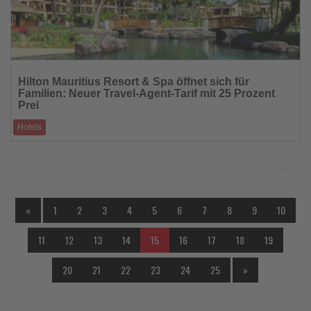
Lesen
Sie
Hilton Mauritius Resort & Spa öffnet sich für
die
Familien: Neuer Travel-Agent-Tarif mit 25 Prozent
Nachrichten
Prei
Hotels
Reiseprofis erhalten jetzt attraktive Konditionen für Familienaufenthalte –
inklusive k
«
1
2
3
4
5
6
7
8
9
10
11
12
13
14
15
16
17
18
19
20
21
22
23
24
25
»