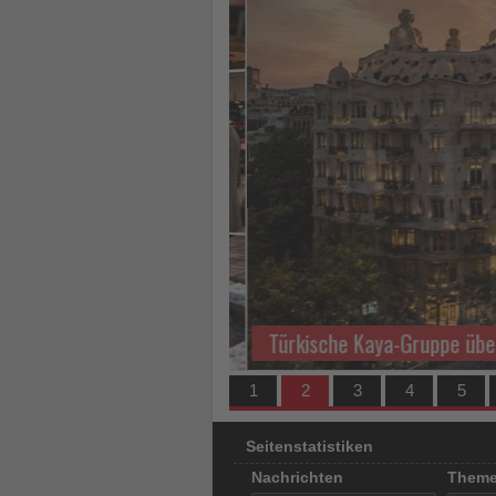
los
ist!
Türkische Kaya-Gruppe übern
1
2
3
4
5
Seitenstatistiken
Nachrichten
Them