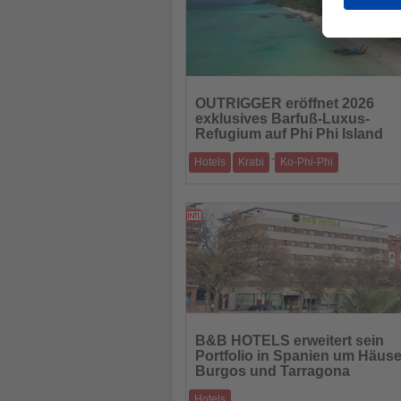
Lesen
Sie
OUTRIGGER eröffnet 2026
die
exklusives Barfuß-Luxus-
Nachrichten
Refugium auf Phi Phi Island
-
Hotels
Krabi
Ko-Phi-Phi
Neues Fünf-Sterne-Resort vereint tropisc
Schönheit, Kultur und authentische Erlebn
15.10.2025
Lesen
Sie
B&B HOTELS erweitert sein
die
Portfolio in Spanien um Häuse
Nachrichten
Burgos und Tarragona
Hotels