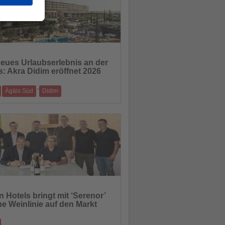
neues Urlaubserlebnis an der
s: Akra Didim eröffnet 2026
hten
-
Ägäis Süd
Didim
kra-Resort an der Ägäis vereint
tur, Natur und zeitgemäßen Luxus
13.10.2025
n Hotels bringt mit ‘Serenor’
ne Weinlinie auf den Markt
hten