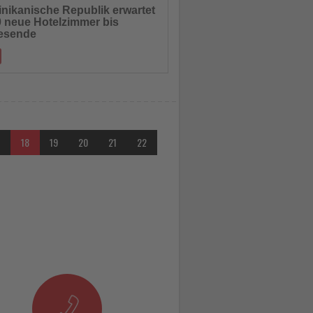
nikanische Republik erwartet
0 neue Hotelzimmer bis
hten
esende
t Luis Abinader rechnet 2025 mit rund
liarden US-Dollar an touristischen
7
18
19
20
21
22