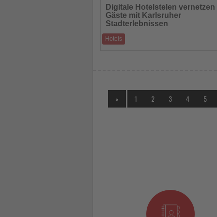
Sie
Digitale Hotelstelen vernetzen
die
Gäste mit Karlsruher
Nachrichten
Stadterlebnissen
Hotels
Mit einem Fingertipp zu Kunst, Kultur und
Kulinarik: Karlsruhe hat ein neues digital
«
1
2
3
4
5