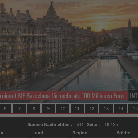
immt ME Barcelona für mehr als 100 Millionen Euro
INTL
6
7
8
9
10
11
12
13
14
15
Summe Nachrichten :
511
Seite :
18 / 25
en
Land
Region
Städte