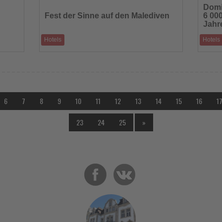
Sie
Sie
Domi
die
die
Fest der Sinne auf den Malediven
6 00
Nachrichten
Nachric
Jahr
Hotels
Hotels
THE OZEN COLLECTION lädt zu märchenhaften
Präsiden
es Ges
Feiertagen unter Palmen ein
fünf Mil
6
7
8
9
10
11
12
13
14
15
16
1
23
24
25
»