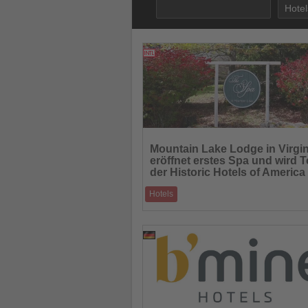
22.10.2025
Lesen
Sie
Mountain Lake Lodge in Virgin
die
eröffnet erstes Spa und wird Te
Nachrichten
der Historic Hotels of America
Hotels
Legendäres Dirty-Dancing-Resort startet 
neuem Wellnessbereich und offizieller An
20.10.2025