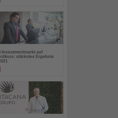
ine aus ökologischem Anbau auf Mallorca
ration mit der Bodega Santa Catar
10.10.2025
l-Investmentmarkt auf
rdkurs: stärkstes Ergebnis
hten
2021
m Transaktionsvolumen von fast 1,43
en Euro erlebt der deutsche Hotel-Inve
08.10.2025