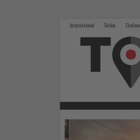
Wissen,
was
International
Türkei
Thailan
im
Tourismus
los
ist!
-
Wissen,
was
im
Lesen
Sie
Tourismus
die
Nachrichten