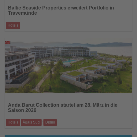
Sie
Baltic Seaside Properties erweitert Portfolio in
die
Travemünde
Nachrichten
Hotels
Atlantic Grand Hotel wird fünfter Hotelstandort der Gruppe / Betrieb läuft
ohne Unterbre
20.02.2026
Lesen
Sie
Anda Barut Collection startet am 28. März in die
die
Saison 2026
Nachrichten
-
Hotels
Ägäis Süd
Didim
Luxusresort auf der Delice-Halbinsel öffnet pünktlich zu Ostern / Zweite
volle Saison mi