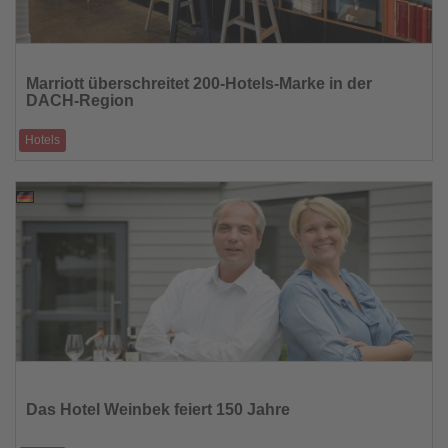
Lesen
Sie
Marriott überschreitet 200-Hotels-Marke in der
die
DACH-Region
Nachrichten
Hotels
27 Neueröffnungen prägen das Wachstumsjahr 2025 / Konvertierungen
treiben Expansion in D
18.02.2026
Lesen
Sie
die
Das Hotel Weinbek feiert 150 Jahre
Nachrichten