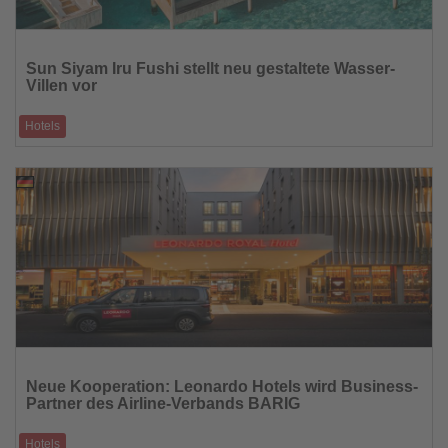
Lesen
Sie
Sun Siyam Iru Fushi stellt neu gestaltete Wasser-
die
Villen vor
Nachrichten
Hotels
Modernes Design verbindet Insel-Luxus mit maledivischer
Handwerkskunst
10.02.2026
Lesen
Sie
Neue Kooperation: Leonardo Hotels wird Business-
die
Partner des Airline-Verbands BARIG
Nachrichten
Hotels