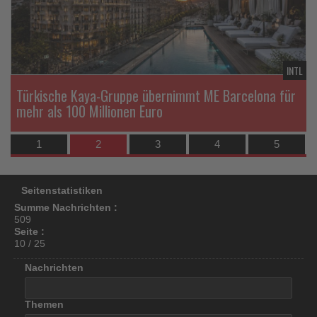
los
ist!
DE
INTL
Türkische Kaya-Gruppe übernimmt ME Barcelona für
mehr als 100 Millionen Euro
1
2
3
4
5
Seitenstatistiken
Summe Nachrichten :
509
Seite :
10 / 25
Nachrichten
Themen