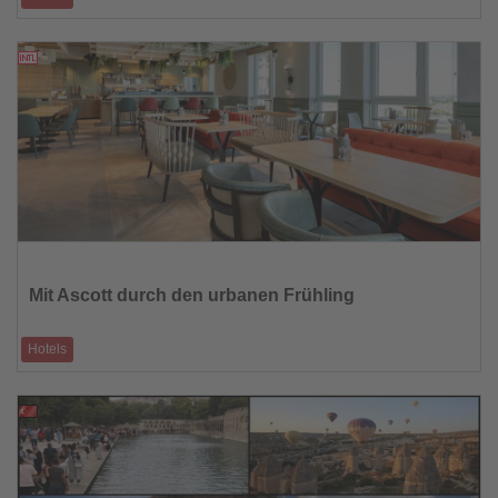
Leonardo Hotels ist ab sofort Business-Partner des internationalen
Airline-Verbands BARIG
09.02.2026
Lesen
Sie
die
Mit Ascott durch den urbanen Frühling
Nachrichten
Hotels
Wien, Frankfurt und Hamburg zeigen sich im Frühjahr von ihrer leichten
Seite. Ascott-Häu
09.02.2026