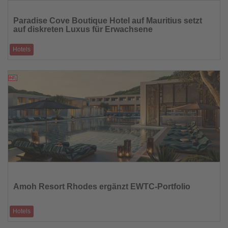
Lesen
Sie
Paradise Cove Boutique Hotel auf Mauritius setzt
die
auf diskreten Luxus für Erwachsene
Nachrichten
Hotels
Adults-only-Refugium an der Nordküste verbindet Privatsphäre,
Kulinarik und nachhaltiges
26.02.2026
Lesen
Sie
die
Amoh Resort Rhodes ergänzt EWTC-Portfolio
Nachrichten
Hotels
Stilvolle Auszeit auf abgeschiedener Halbinsel