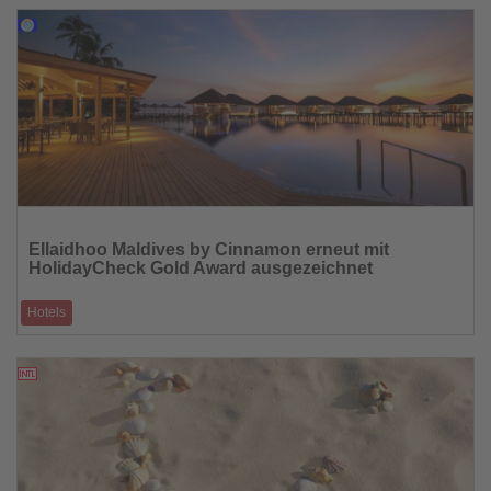
26.02.2026
Lesen
Sie
Ellaidhoo Maldives by Cinnamon erneut mit
die
HolidayCheck Gold Award ausgezeichnet
Nachrichten
Hotels
Resort erhält renommierte Auszeichnung zum zweiten Mal in Folge
26.02.2026