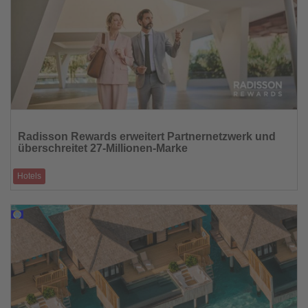
Lesen
Sie
Radisson Rewards erweitert Partnernetzwerk und
die
überschreitet 27-Millionen-Marke
Nachrichten
Hotels
Treueprogramm baut Kooperationen in Banking, Reisen und Lifestyle aus
12.02.2026