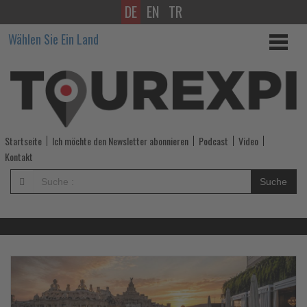
DE
EN
TR
Wissen,
Wählen Sie Ein Land
was
im
Tourismus
los
Startseite
Ich möchte den Newsletter abonnieren
Podcast
Video
ist!
Kontakt
-
Suche
Wissen,
was
im
Lesen
Le
Sie
Si
die
di
Tourismus
Nachrichten
Na