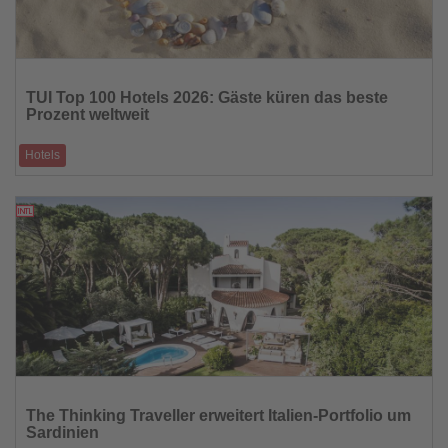
Lesen
Sie
TUI Top 100 Hotels 2026: Gäste küren das beste
die
Prozent weltweit
Nachrichten
Hotels
Von Gästen ausgewählt: Diese Hotels setzen neue Maßstäbe
25.02.2026
Lesen
Sie
The Thinking Traveller erweitert Italien-Portfolio um
die
Sardinien
Nachrichten