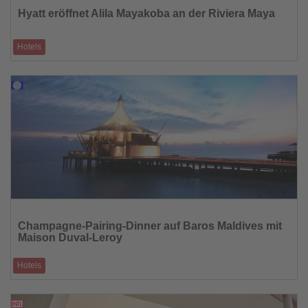
die
Hyatt eröffnet Alila Mayakoba an der Riviera Maya
Nachrichten
Hotels
Ein naturverbundenes Luxusresort mit starkem kulturellem Fokus feiert
sein Debüt in Latei
13.02.2026
Lesen
Sie
Champagne-Pairing-Dinner auf Baros Maldives mit
die
Maison Duval-Leroy
Nachrichten
Hotels
Exklusiver Fine-Dining-Abend am 4. März 2026 im Restaurant The
Lighthouse
12.02.2026