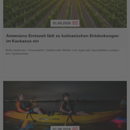
01.08.2026
Lesen
Sie
Armeniens Erntezeit lädt zu kulinarischen Entdeckungen
die
im Kaukasus ein
Nachrichten
Reife Aprikosen, Granatäpfel, traditionelle Märkte und regionale Spezialitäten prägen
den Spätsommer
01.08.2026