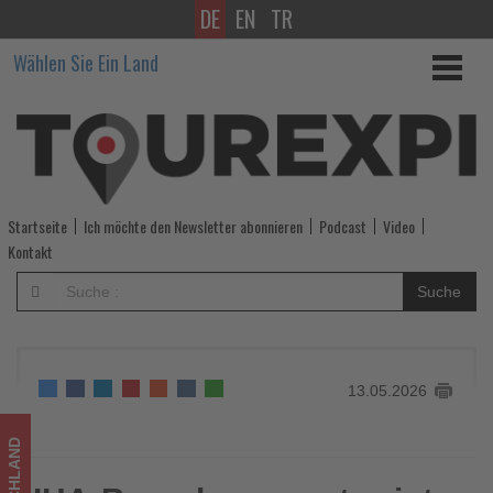
DE
EN
TR
IHA-
Wählen Sie Ein Land
Branchenreport
zeigt
steigenden
Druck
Startseite
Ich möchte den Newsletter abonnieren
Podcast
Video
auf
Kontakt
deutsche
Suche
Hotellerie
-
13.05.2026
Wissen,
was