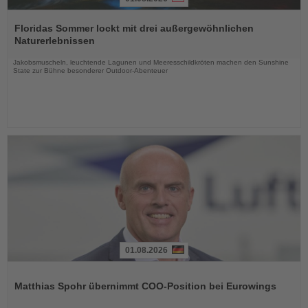
Lesen
Sie
Floridas Sommer lockt mit drei außergewöhnlichen
die
Naturerlebnissen
Nachrichten
Jakobsmuscheln, leuchtende Lagunen und Meeresschildkröten machen den Sunshine
State zur Bühne besonderer Outdoor-Abenteuer
01.08.2026
Lesen
Sie
Matthias Spohr übernimmt COO-Position bei Eurowings
die
Nachrichten