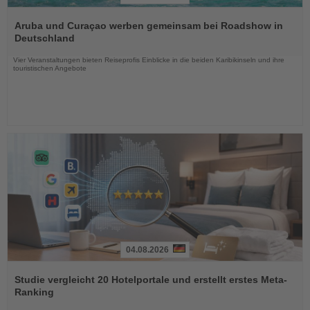
Lesen
Sie
Aruba und Curaçao werben gemeinsam bei Roadshow in
die
Deutschland
Nachrichten
Vier Veranstaltungen bieten Reiseprofis Einblicke in die beiden Karibikinseln und ihre
touristischen Angebote
04.08.2026
Lesen
Sie
Studie vergleicht 20 Hotelportale und erstellt erstes Meta-
die
Ranking
Nachrichten