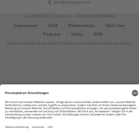
E.
info@tourexpi.com
Copyright 2020 Tourexpi.com - Alle Rechte Vorbehalten
Impressum
AGB
Datenschutz
Über Uns
Podcast
Video
RSS
Unsere Webseite ist auf allen Computern und mobilen Geräten gut nutzbar.
Tourexpi,
turizm
haberleri,
Reisebüros,
tourism
news,
noticias
de
turismo,
Tourismus
Nachrichten,
новости
туризма,
travel
tourism