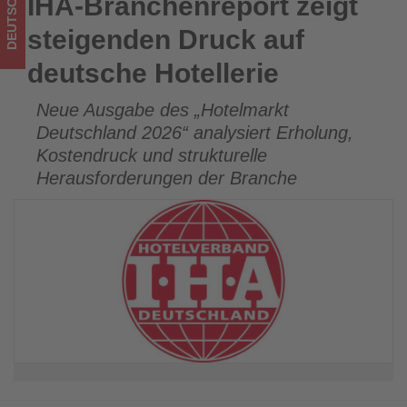
DEUTSCHLAND
IHA-Branchenreport zeigt
IHA-Branchenreport zeigt steigenden Druck auf deutsche
im
Hotellerie
steigenden Druck auf
Tourismus
deutsche Hotellerie
los
Neue Ausgabe des „Hotelmarkt
ist!
Deutschland 2026“ analysiert Erholung,
Kostendruck und strukturelle
Herausforderungen der Branche