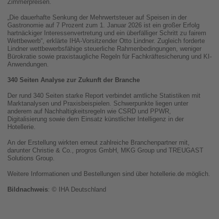
Zimmerpreisen.
„Die dauerhafte Senkung der Mehrwertsteuer auf Speisen in der
Gastronomie auf 7 Prozent zum 1. Januar 2026 ist ein großer Erfolg
hartnäckiger Interessenvertretung und ein überfälliger Schritt zu fairem
Wettbewerb“, erklärte IHA-Vorsitzender Otto Lindner. Zugleich forderte
Lindner wettbewerbsfähige steuerliche Rahmenbedingungen, weniger
Bürokratie sowie praxistaugliche Regeln für Fachkräftesicherung und KI-
Anwendungen.
340 Seiten Analyse zur Zukunft der Branche
Der rund 340 Seiten starke Report verbindet amtliche Statistiken mit
Marktanalysen und Praxisbeispielen. Schwerpunkte liegen unter
anderem auf Nachhaltigkeitsregeln wie CSRD und PPWR,
Digitalisierung sowie dem Einsatz künstlicher Intelligenz in der
Hotellerie.
An der Erstellung wirkten erneut zahlreiche Branchenpartner mit,
darunter Christie & Co., progros GmbH, MKG Group und TREUGAST
Solutions Group.
Weitere Informationen und Bestellungen sind über hotellerie.de möglich.
Bildnachweis
: © IHA Deutschland