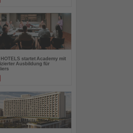
-Anlage bei Lindos erweitert das
angebot der Insel
27.04.2026
HOTELS startet Academy mit
fizierter Ausbildung für
hten
iers
alifizierungsstandard soll Servicequalität
rung im Economy-Segment stärk
24.04.2026