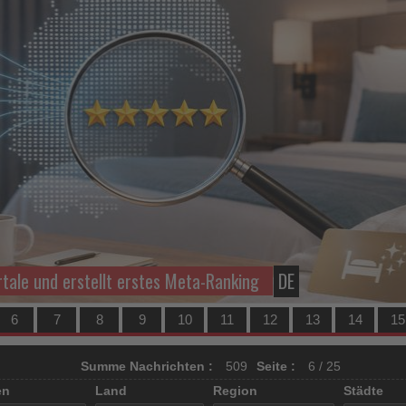
rtale und erstellt erstes Meta-Ranking
DE
6
7
8
9
10
11
12
13
14
15
Summe Nachrichten :
509
Seite :
6 / 25
en
Land
Region
Städte