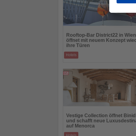
Lesen
Sie
Rooftop-Bar District22 in Wien
die
öffnet mit neuem Konzept wie
Nachrichten
ihre Türen
Hotels
Neuer Treffpunkt in der Donaustadt verbin
Panorama, regionale Drinks und entspan
30.04.2026
Lesen
Sie
Vestige Collection öffnet Bini
die
und schafft neue Luxusdestin
Nachrichten
auf Menorca
Hotels