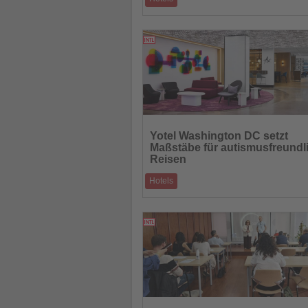
Zwei Boutiquehotels verbinden Natur, Rü
und Erlebnis im Norden der Insel
30.04.2026
Lesen
Sie
Yotel Washington DC setzt
die
Maßstäbe für autismusfreundl
Nachrichten
Reisen
Hotels
Erstes US-Hotel mit Autism-Friendly-Zerti
27.04.2026
Lesen