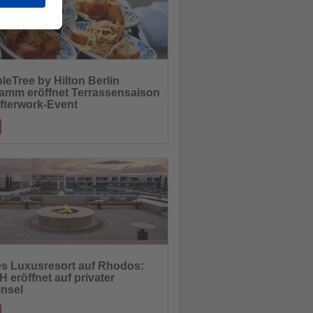
leTree by Hilton Berlin
amm eröffnet Terrassensaison
hten
Afterwork-Event
ne Hour, Streetfood und entspannte
re prägen den Auftakt in der City West
30.04.2026
s Luxusresort auf Rhodos:
 eröffnet auf privater
hten
insel