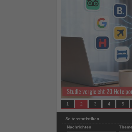
los
ist!
Studie vergleicht 20 Hotelpo
1
2
3
4
5
Seitenstatistiken
Nachrichten
Them