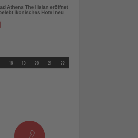
ad Athens The Ilisian eröffnet
belebt ikonisches Hotel neu
hten
bringt Luxusmarke erstmals nach
land und positioniert neues Stadtresort
7
18
19
20
21
22