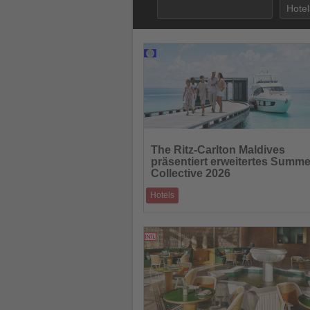
08.05.2026
Lesen
Sie
The Ritz-Carlton Maldives
die
präsentiert erweitertes Summe
Nachrichten
Collective 2026
Hotels
Von Wellness-Retreats über Surf-Erlebnis
zum Fari Islands Festival setzt das Luxusr
08.05.2026