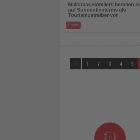
Sie
Mallorcas Hoteliers bereiten s
die
auf Sonnenfinsternis als
Nachrichten
Tourismustreiber vor
Hotels
FEHM setzt auf Qualität, Sicherheit und n
Erlebnisformate für den 12. August 2026
«
1
2
3
4
5