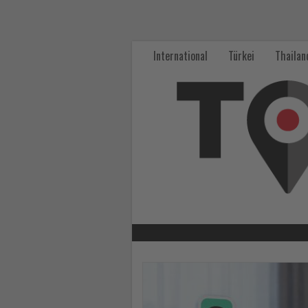
Wissen,
was
International
Türkei
Thailan
im
Tourismus
los
ist!
-
Wissen,
was
im
Lesen
Sie
Tourismus
die
Nachrichten