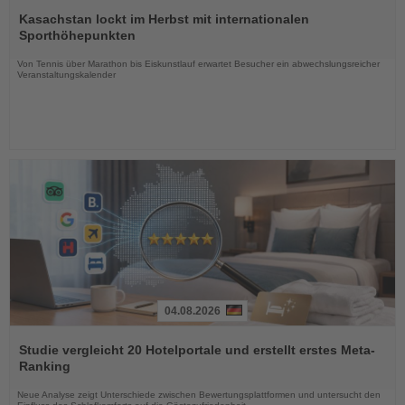
Lesen
Sie
Kasachstan lockt im Herbst mit internationalen
die
Sporthöhepunkten
Nachrichten
Von Tennis über Marathon bis Eiskunstlauf erwartet Besucher ein abwechslungsreicher
Veranstaltungskalender
04.08.2026
Lesen
Sie
Studie vergleicht 20 Hotelportale und erstellt erstes Meta-
die
Ranking
Nachrichten
Neue Analyse zeigt Unterschiede zwischen Bewertungsplattformen und untersucht den