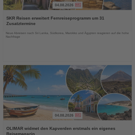
04.08.2026
Lesen
Sie
SKR Reisen erweitert Fernreiseprogramm um 31
die
Zusatztermine
Nachrichten
Neue Abreisen nach Sri Lanka, Südkorea, Marokko und Ägypten reagieren auf die hohe
Nachfrage
04.08.2026
Lesen
Sie
OLIMAR widmet den Kapverden erstmals ein eigenes
die
Reisemagazin