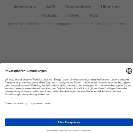
Impressum
AGB
Datenschutz
Über Uns
Podcast
Video
RSS
Unsere Webseite ist auf allen Computern und mobilen Geräten gut nutzbar.
Tourexpi,
turizm
haberleri,
Reisebüros,
tourism
news,
noticias
de
turismo,
Tourismus
Nachrichten,
новости
туризма,
travel
tourism
news,
international
tourism