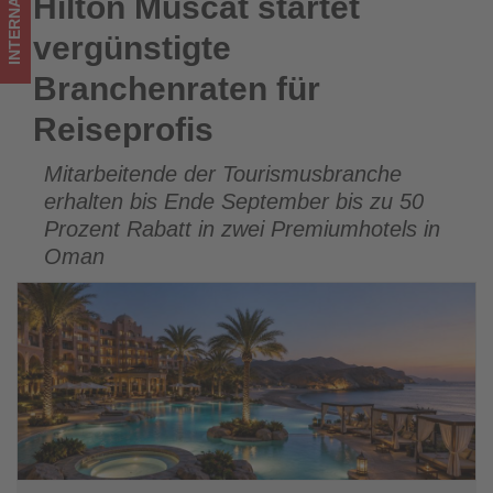
INTERNATIONAL
Hilton Muscat startet
Hilton Muscat startet vergünstigte Branchenraten für
Tourismus
Reiseprofis
vergünstigte
los
Branchenraten für
ist!
Reiseprofis
Mitarbeitende der Tourismusbranche
erhalten bis Ende September bis zu 50
Prozent Rabatt in zwei Premiumhotels in
Oman