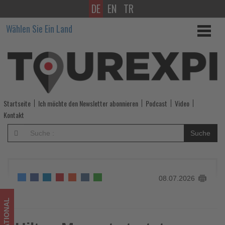
DE
EN
TR
Hilton
Wählen Sie Ein Land
Muscat
startet
vergünstigte
Branchenraten
Startseite
Ich möchte den Newsletter abonnieren
Podcast
Video
für
Kontakt
Reiseprofis
Suche
-
Wissen,
08.07.2026
was
im