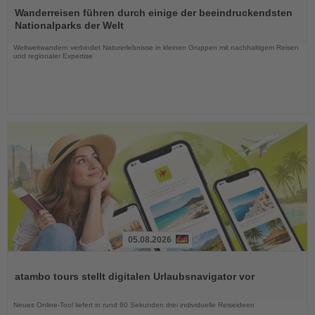
Sie
Wanderreisen führen durch einige der beeindruckendsten
die
Nationalparks der Welt
Nachrichten
Weltweitwandern verbindet Naturerlebnisse in kleinen Gruppen mit nachhaltigem Reisen
und regionaler Expertise
05.08.2026
Lesen
Sie
atambo tours stellt digitalen Urlaubsnavigator vor
die
Nachrichten
Neues Online-Tool liefert in rund 60 Sekunden drei individuelle Reiseideen