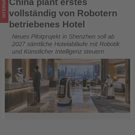
INTERNATIONAL
China plant erstes
China plant erstes vollständig von Robotern betriebenes
im
Hotel
vollständig von Robotern
Tourismus
betriebenes Hotel
los
Neues Pilotprojekt in Shenzhen soll ab
ist!
2027 sämtliche Hotelabläufe mit Robotik
und Künstlicher Intelligenz steuern