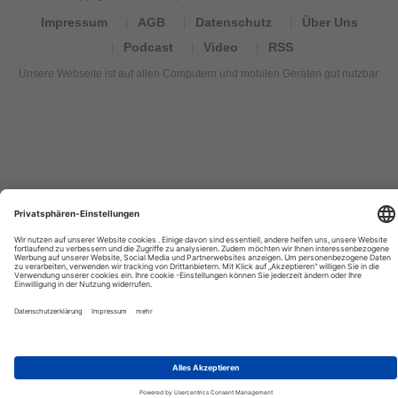
Impressum
AGB
Datenschutz
Über Uns
Podcast
Video
RSS
Unsere Webseite ist auf allen Computern und mobilen Geräten gut nutzbar.
Tourexpi,
turizm
haberleri,
Reisebüros,
tourism
news,
noticias
de
turismo,
Tourismus
Nachrichten,
новости
туризма,
travel
tourism
news,
international
tourism