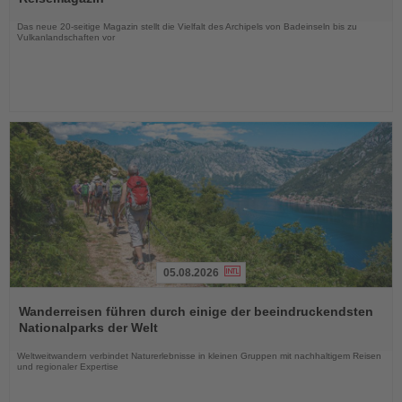
Nachrichten
Das neue 20-seitige Magazin stellt die Vielfalt des Archipels von Badeinseln bis zu
Vulkanlandschaften vor
05.08.2026
Lesen
Sie
Wanderreisen führen durch einige der beeindruckendsten
die
Nationalparks der Welt
Nachrichten
Weltweitwandern verbindet Naturerlebnisse in kleinen Gruppen mit nachhaltigem Reisen
und regionaler Expertise