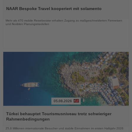
Sie
NAAR Bespoke Travel kooperiert mit solamento
die
Nachrichten
Mehr als 470 mobile Reiseberater erhalten Zugang zu maßgeschneiderten Fernreisen
und flexiblen Planungsmodellen
05.08.2026
Lesen
Sie
Türkei behauptet Tourismusniveau trotz schwieriger
die
Rahmenbedingungen
Nachrichten
25,8 Millionen internationale Besucher und stabile Einnahmen im ersten Halbjahr 2026