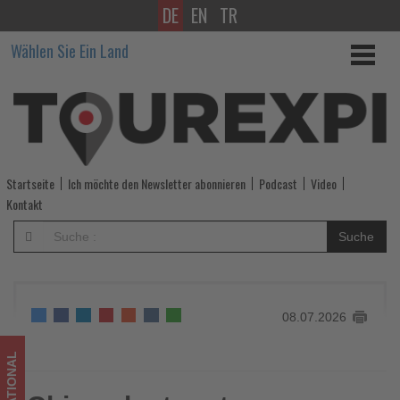
DE
EN
TR
China
Wählen Sie Ein Land
plant
erstes
vollständig
von
Startseite
Ich möchte den Newsletter abonnieren
Podcast
Video
Robotern
Kontakt
betriebenes
Suche
Hotel
-
08.07.2026
Wissen,
was