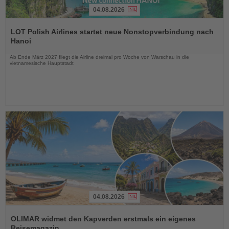
04.08.2026
Lesen
Sie
LOT Polish Airlines startet neue Nonstopverbindung nach
die
Hanoi
Nachrichten
Ab Ende März 2027 fliegt die Airline dreimal pro Woche von Warschau in die
vietnamesische Hauptstadt
04.08.2026
Lesen
Sie
OLIMAR widmet den Kapverden erstmals ein eigenes
die
Reisemagazin