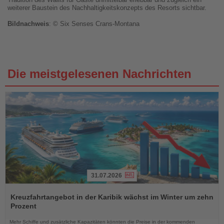
weiterer Baustein des Nachhaltigkeitskonzepts des Resorts sichtbar.
Bildnachweis
: ©
Six Senses Crans-Montana
Die meistgelesenen Nachrichten
31.07.2026
Lesen
Sie
Kreuzfahrtangebot in der Karibik wächst im Winter um zehn
die
Prozent
Nachrichten
Mehr Schiffe und zusätzliche Kapazitäten könnten die Preise in der kommenden