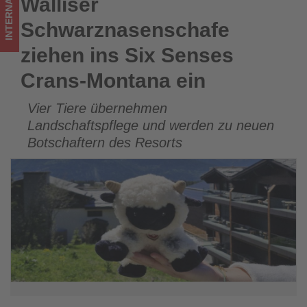
INTERNATIONAL
Walliser
Walliser Schwarznasenschafe ziehen ins Six Senses Crans-
was
Montana ein
Schwarznasenschafe
im
ziehen ins Six Senses
Tourismus
Crans-Montana ein
los
Vier Tiere übernehmen
ist!
Landschaftspflege und werden zu neuen
Botschaftern des Resorts