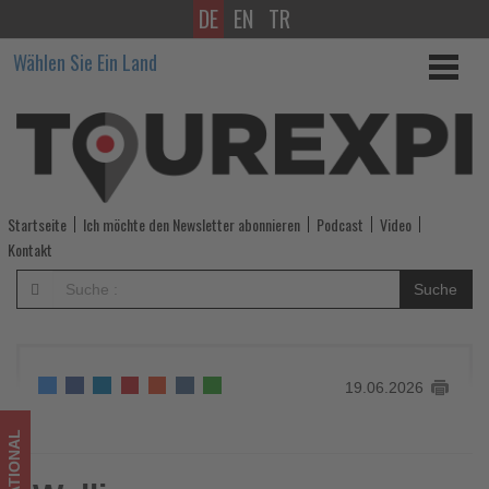
DE
EN
TR
Walliser
Wählen Sie Ein Land
Schwarznasenschafe
ziehen
ins
Six
Startseite
Ich möchte den Newsletter abonnieren
Podcast
Video
Senses
Kontakt
Crans-
Suche
Montana
ein
19.06.2026
-
Wissen,