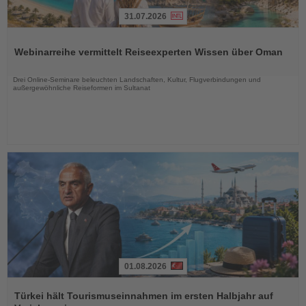
31.07.2026
Lesen
Sie
Webinarreihe vermittelt Reiseexperten Wissen über Oman
die
Nachrichten
Drei Online-Seminare beleuchten Landschaften, Kultur, Flugverbindungen und
außergewöhnliche Reiseformen im Sultanat
01.08.2026
Lesen
Sie
Türkei hält Tourismuseinnahmen im ersten Halbjahr auf
die