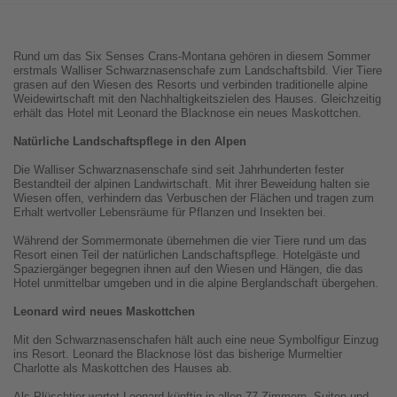
Rund um das Six Senses Crans-Montana gehören in diesem Sommer
erstmals Walliser Schwarznasenschafe zum Landschaftsbild. Vier Tiere
grasen auf den Wiesen des Resorts und verbinden traditionelle alpine
Weidewirtschaft mit den Nachhaltigkeitszielen des Hauses. Gleichzeitig
erhält das Hotel mit Leonard the Blacknose ein neues Maskottchen.
Natürliche Landschaftspflege in den Alpen
Die Walliser Schwarznasenschafe sind seit Jahrhunderten fester
Bestandteil der alpinen Landwirtschaft. Mit ihrer Beweidung halten sie
Wiesen offen, verhindern das Verbuschen der Flächen und tragen zum
Erhalt wertvoller Lebensräume für Pflanzen und Insekten bei.
Während der Sommermonate übernehmen die vier Tiere rund um das
Resort einen Teil der natürlichen Landschaftspflege. Hotelgäste und
Spaziergänger begegnen ihnen auf den Wiesen und Hängen, die das
Hotel unmittelbar umgeben und in die alpine Berglandschaft übergehen.
Leonard wird neues Maskottchen
Mit den Schwarznasenschafen hält auch eine neue Symbolfigur Einzug
ins Resort. Leonard the Blacknose löst das bisherige Murmeltier
Charlotte als Maskottchen des Hauses ab.
Als Plüschtier wartet Leonard künftig in allen 77 Zimmern, Suiten und