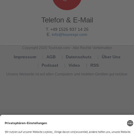
Telefon & E-Mail
T. +49 1525 937 14 25
E.
info@tourexpi.com
Copyright 2020 Tourexpi.com - Alle Rechte Vorbehalten
Impressum
AGB
Datenschutz
Über Uns
Podcast
Video
RSS
Unsere Webseite ist auf allen Computern und mobilen Geräten gut nutzbar.
Tourexpi,
turizm
haberleri,
Reisebüros,
tourism
news,
noticias
de
turismo,
Tourismus