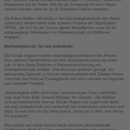
Residenzen auf die Gäste. Wer ihn als Erinnerung mit nach Hause
nehmen möchte, kann ihn für 35 Schweizer Franken erwerben.
Die Erlöse fließen vollständig in den Nachhaltigkeitsfonds des Hotels.
Unterstützt werden damit unter anderem Projekte der Organisation
OPPAL, die sich für den Schutz alpiner Weideflächen sowie für ein
ausgewogenes Miteinander von Weidewirtschaft und Wildtieren
engagiert.
Nachhaltigkeit als Teil des Aufenthalts
Die Schafe ergänzen weitere Nachhaltigkeitsinitiativen des Resorts.
Dazu gehören Bienenstöcke auf dem Hotelgelände sowie das Earth
Lab, in dem Gäste Einblicke in Ressourcenschonung und
Kreislaufwirtschaft erhalten. Dort wird unter anderem gezeigt, wie
gebrauchtes Speiseöl zu Kerzen weiterverarbeitet wird. Darüber hinaus
verzichtet das Hotel auf Einwegplastik und setzt verstärkt auf regionale
und saisonale Produkte.
„Nachhaltigkeit sollte nicht hinter verschlossenen Türen stattfinden“,
sagt Jean-Yves Blatt, General Manager des Resorts. „Die Walliser
Schwarznasenschafe sind ein Teil der Region und zeigen sehr direkt,
wie eng Landwirtschaft und Landschaft hier miteinander verbunden sind.
Dass sie nun rund um das Hotel grasen, passt gut zu dem, was diesen
Ort ausmacht.“
Mit Leonard und seiner kleinen Herde wird eine jahrhundertealte
Tradition des Wallis für Gäste unmittelbar erlebbar und zugleich ein