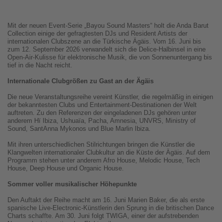
Mit der neuen Event-Serie „Bayou Sound Masters“ holt die Anda Barut
Collection einige der gefragtesten DJs und Resident Artists der
internationalen Clubszene an die Türkische Ägäis. Vom 16. Juni bis
zum 12. September 2026 verwandelt sich die Delice-Halbinsel in eine
Open-Air-Kulisse für elektronische Musik, die von Sonnenuntergang bis
tief in die Nacht reicht.
Internationale Clubgrößen zu Gast an der Ägäis
Die neue Veranstaltungsreihe vereint Künstler, die regelmäßig in einigen
der bekanntesten Clubs und Entertainment-Destinationen der Welt
auftreten. Zu den Referenzen der eingeladenen DJs gehören unter
anderem Hï Ibiza, Ushuaïa, Pacha, Amnesia, UNVRS, Ministry of
Sound, SantAnna Mykonos und Blue Marlin Ibiza.
Mit ihren unterschiedlichen Stilrichtungen bringen die Künstler die
Klangwelten internationaler Clubkultur an die Küste der Ägäis. Auf dem
Programm stehen unter anderem Afro House, Melodic House, Tech
House, Deep House und Organic House.
Sommer voller musikalischer Höhepunkte
Den Auftakt der Reihe macht am 16. Juni Marien Baker, die als erste
spanische Live-Electronic-Künstlerin den Sprung in die britischen Dance
Charts schaffte. Am 30. Juni folgt TWIGA, einer der aufstrebenden