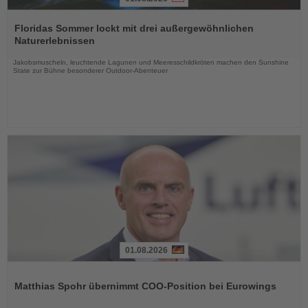
Lesen
Sie
Floridas Sommer lockt mit drei außergewöhnlichen
die
Naturerlebnissen
Nachrichten
Jakobsmuscheln, leuchtende Lagunen und Meeresschildkröten machen den Sunshine
State zur Bühne besonderer Outdoor-Abenteuer
01.08.2026
Lesen
Sie
Matthias Spohr übernimmt COO-Position bei Eurowings
die
Nachrichten