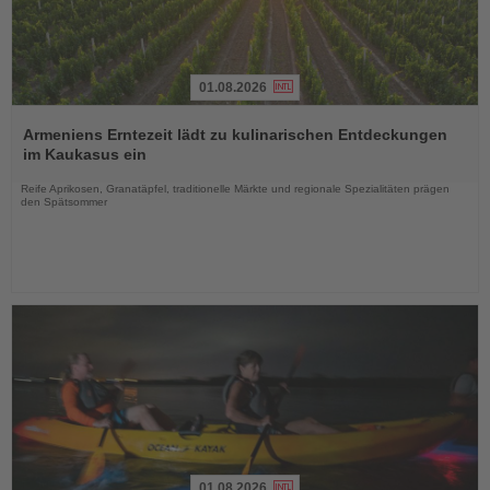
01.08.2026
Lesen
Sie
Armeniens Erntezeit lädt zu kulinarischen Entdeckungen
die
im Kaukasus ein
Nachrichten
Reife Aprikosen, Granatäpfel, traditionelle Märkte und regionale Spezialitäten prägen
den Spätsommer
01.08.2026