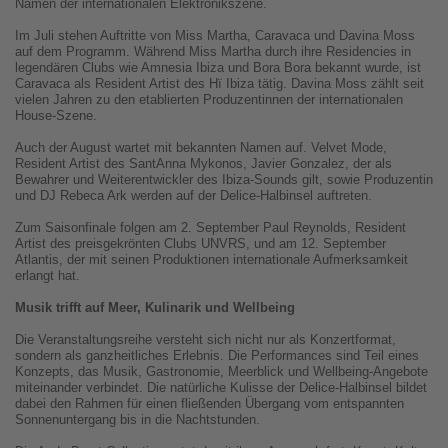
Namen der internationalen Elektronikszene.
Im Juli stehen Auftritte von Miss Martha, Caravaca und Davina Moss
auf dem Programm. Während Miss Martha durch ihre Residencies in
legendären Clubs wie Amnesia Ibiza und Bora Bora bekannt wurde, ist
Caravaca als Resident Artist des Hï Ibiza tätig. Davina Moss zählt seit
vielen Jahren zu den etablierten Produzentinnen der internationalen
House-Szene.
Auch der August wartet mit bekannten Namen auf. Velvet Mode,
Resident Artist des SantAnna Mykonos, Javier Gonzalez, der als
Bewahrer und Weiterentwickler des Ibiza-Sounds gilt, sowie Produzentin
und DJ Rebeca Ark werden auf der Delice-Halbinsel auftreten.
Zum Saisonfinale folgen am 2. September Paul Reynolds, Resident
Artist des preisgekrönten Clubs UNVRS, und am 12. September
Atlantis, der mit seinen Produktionen internationale Aufmerksamkeit
erlangt hat.
Musik trifft auf Meer, Kulinarik und Wellbeing
Die Veranstaltungsreihe versteht sich nicht nur als Konzertformat,
sondern als ganzheitliches Erlebnis. Die Performances sind Teil eines
Konzepts, das Musik, Gastronomie, Meerblick und Wellbeing-Angebote
miteinander verbindet. Die natürliche Kulisse der Delice-Halbinsel bildet
dabei den Rahmen für einen fließenden Übergang vom entspannten
Sonnenuntergang bis in die Nachtstunden.