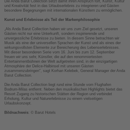
Die Anda Barut Collection setzt damit ihren Anspruch fort, Kunst, Kultur
und Kreativität fest in das Urlaubserlebnis zu integrieren und Gästen
besondere Begegnungen mit internationalen Künstlern zu ermöglichen.
Kunst und Erlebnisse als Teil der Markenphilosophie
„Als Anda Barut Collection haben wir uns zum Ziel gesetzt, unseren
Gästen nicht nur eine Unterkunft, sondern inspirierende und
unvergessliche Erlebnisse zu bieten. In diesem Sinne betrachten wir
Musik als eine der universellen Sprachen der Kunst und als eines der
wirkungsvollsten Elemente zur Bereicherung des Lebenserlebnisses.
Mit dieser besonderen Serie vom 16. Juni bis zum 12. September
freuen wir uns sehr, Künstler, die auf den renommiertesten
Entertainmentbühnen der Welt aufgetreten sind, in der einzigartigen
Atmosphäre der Delice-Halbinsel mit unseren Gästen
zusammenzubringen", sagt Korhan Kelebek, General Manager der Anda
Barut Collection.
Die Anda Barut Collection liegt rund eine Stunde vom Flughafen
Bodrum-Milas entfernt. Neben den musikalischen Highlights bietet das
Resort Zugang zu historischen Stätten der Region und verbindet
Erholung, Kultur und Naturerlebnisse zu einem vielseitigen
Urlaubskonzept.
Bildnachweis
: © Barut Hotels