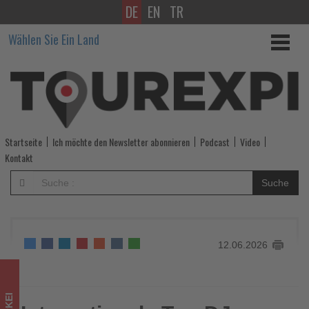
DE
EN
TR
Internationale
Wählen Sie Ein Land
Top-
DJs
bringen
Ibiza-
Startseite
Ich möchte den Newsletter abonnieren
Podcast
Video
Feeling
Kontakt
an
Suche
die
Türkische
12.06.2026
Ägäis
-