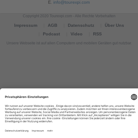
E.
info@tourexpi.com
Copyright 2020 Tourexpi.com - Alle Rechte Vorbehalten
Impressum
AGB
Datenschutz
Über Uns
Podcast
Video
RSS
Unsere Webseite ist auf allen Computern und mobilen Geräten gut nutzbar.
Tourexpi,
turizm
haberleri,
Reisebüros,
tourism
news,
noticias
de
turismo,
Tourismus
Nachrichten,
новости
туризма,
travel
tourism