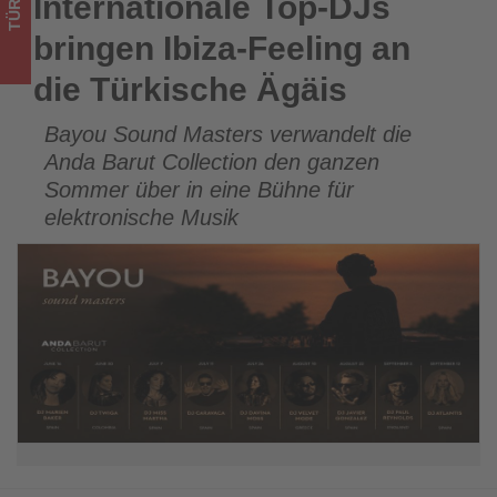
TÜRKEI
Internationale Top-DJs
Internationale Top-DJs bringen Ibiza-Feeling an die Türkische
Wissen,
Ägäis
bringen Ibiza-Feeling an
was
die Türkische Ägäis
im
Bayou Sound Masters verwandelt die
Tourismus
Anda Barut Collection den ganzen
los
Sommer über in eine Bühne für
elektronische Musik
ist!