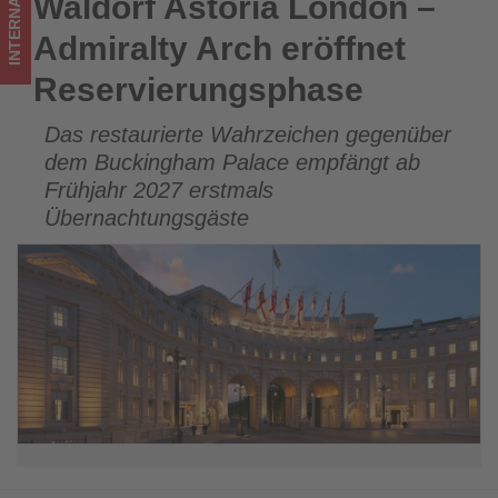
INTERNATIONAL
Waldorf Astoria London –
Waldorf Astoria London – Admiralty Arch eröffnet
im
Reservierungsphase
Admiralty Arch eröffnet
Tourismus
Reservierungsphase
los
Das restaurierte Wahrzeichen gegenüber
ist!
dem Buckingham Palace empfängt ab
Frühjahr 2027 erstmals
Übernachtungsgäste