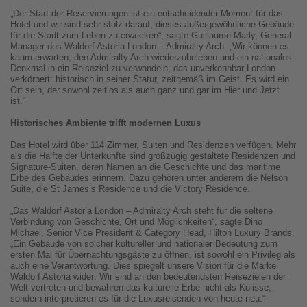
„Der Start der Reservierungen ist ein entscheidender Moment für das
Hotel und wir sind sehr stolz darauf, dieses außergewöhnliche Gebäude
für die Stadt zum Leben zu erwecken“, sagte Guillaume Marly, General
Manager des Waldorf Astoria London – Admiralty Arch. „Wir können es
kaum erwarten, den Admiralty Arch wiederzubeleben und ein nationales
Denkmal in ein Reiseziel zu verwandeln, das unverkennbar London
verkörpert: historisch in seiner Statur, zeitgemäß im Geist. Es wird ein
Ort sein, der sowohl zeitlos als auch ganz und gar im Hier und Jetzt
ist.“
Historisches Ambiente trifft modernen Luxus
Das Hotel wird über 114 Zimmer, Suiten und Residenzen verfügen. Mehr
als die Hälfte der Unterkünfte sind großzügig gestaltete Residenzen und
Signature-Suiten, deren Namen an die Geschichte und das maritime
Erbe des Gebäudes erinnern. Dazu gehören unter anderem die Nelson
Suite, die St James’s Residence und die Victory Residence.
„Das Waldorf Astoria London – Admiralty Arch steht für die seltene
Verbindung von Geschichte, Ort und Möglichkeiten“, sagte Dino
Michael, Senior Vice President & Category Head, Hilton Luxury Brands.
„Ein Gebäude von solcher kultureller und nationaler Bedeutung zum
ersten Mal für Übernachtungsgäste zu öffnen, ist sowohl ein Privileg als
auch eine Verantwortung. Dies spiegelt unsere Vision für die Marke
Waldorf Astoria wider: Wir sind an den bedeutendsten Reisezielen der
Welt vertreten und bewahren das kulturelle Erbe nicht als Kulisse,
sondern interpretieren es für die Luxusreisenden von heute neu.“