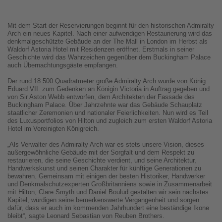
Mit dem Start der Reservierungen beginnt für den historischen Admiralty
Arch ein neues Kapitel. Nach einer aufwendigen Restaurierung wird das
denkmalgeschützte Gebäude an der The Mall in London im Herbst als
Waldorf Astoria Hotel mit Residenzen eröffnet. Erstmals in seiner
Geschichte wird das Wahrzeichen gegenüber dem Buckingham Palace
auch Übernachtungsgäste empfangen.
Der rund 18.500 Quadratmeter große Admiralty Arch wurde von König
Eduard VII. zum Gedenken an Königin Victoria in Auftrag gegeben und
von Sir Aston Webb entworfen, dem Architekten der Fassade des
Buckingham Palace. Über Jahrzehnte war das Gebäude Schauplatz
staatlicher Zeremonien und nationaler Feierlichkeiten. Nun wird es Teil
des Luxusportfolios von Hilton und zugleich zum ersten Waldorf Astoria
Hotel im Vereinigten Königreich.
„Als Verwalter des Admiralty Arch war es stets unsere Vision, dieses
außergewöhnliche Gebäude mit der Sorgfalt und dem Respekt zu
restaurieren, die seine Geschichte verdient, und seine Architektur,
Handwerkskunst und seinen Charakter für künftige Generationen zu
bewahren. Gemeinsam mit einigen der besten Historiker, Handwerker
und Denkmalschutzexperten Großbritanniens sowie in Zusammenarbeit
mit Hilton, Clare Smyth und Daniel Boulud gestalten wir sein nächstes
Kapitel, würdigen seine bemerkenswerte Vergangenheit und sorgen
dafür, dass er auch im kommenden Jahrhundert eine beständige Ikone
bleibt“, sagte Leonard Sebastian von Reuben Brothers.