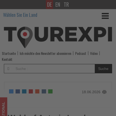
DE
EN
TR
Waldorf
Wählen Sie Ein Land
Astoria
London
–
Admiralty
Startseite
Ich möchte den Newsletter abonnieren
Podcast
Video
Arch
Kontakt
eröffnet
Suche
Reservierungsphase
-
18.06.2026
Wissen,
was