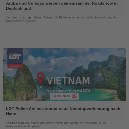
Sie
Aruba und Curaçao werben gemeinsam bei Roadshow in
die
Deutschland
Nachrichten
Vier Veranstaltungen bieten Reiseprofis Einblicke in die beiden Karibikinseln und ihre
touristischen Angebote
04.08.2026
Lesen
Sie
LOT Polish Airlines startet neue Nonstopverbindung nach
die
Hanoi
Nachrichten
Ab Ende März 2027 fliegt die Airline dreimal pro Woche von Warschau in die
vietnamesische Hauptstadt