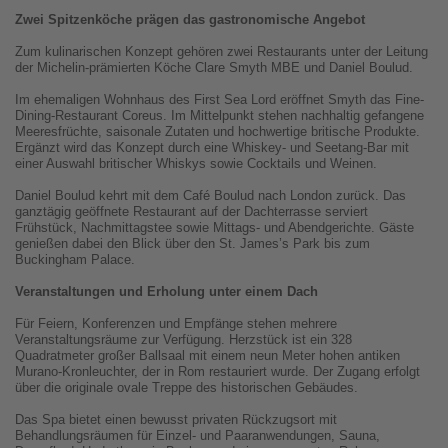
Zwei Spitzenköche prägen das gastronomische Angebot
Zum kulinarischen Konzept gehören zwei Restaurants unter der Leitung
der Michelin-prämierten Köche Clare Smyth MBE und Daniel Boulud.
Im ehemaligen Wohnhaus des First Sea Lord eröffnet Smyth das Fine-
Dining-Restaurant Coreus. Im Mittelpunkt stehen nachhaltig gefangene
Meeresfrüchte, saisonale Zutaten und hochwertige britische Produkte.
Ergänzt wird das Konzept durch eine Whiskey- und Seetang-Bar mit
einer Auswahl britischer Whiskys sowie Cocktails und Weinen.
Daniel Boulud kehrt mit dem Café Boulud nach London zurück. Das
ganztägig geöffnete Restaurant auf der Dachterrasse serviert
Frühstück, Nachmittagstee sowie Mittags- und Abendgerichte. Gäste
genießen dabei den Blick über den St. James’s Park bis zum
Buckingham Palace.
Veranstaltungen und Erholung unter einem Dach
Für Feiern, Konferenzen und Empfänge stehen mehrere
Veranstaltungsräume zur Verfügung. Herzstück ist ein 328
Quadratmeter großer Ballsaal mit einem neun Meter hohen antiken
Murano-Kronleuchter, der in Rom restauriert wurde. Der Zugang erfolgt
über die originale ovale Treppe des historischen Gebäudes.
Das Spa bietet einen bewusst privaten Rückzugsort mit
Behandlungsräumen für Einzel- und Paaranwendungen, Sauna,