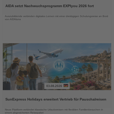
Sie
AIDA setzt Nachwuchsprogramm EXPIyou 2026 fort
die
Nachrichten
Auszubildende verbinden digitales Lernen mit einer dreitägigen Schulungsreise an Bord
von AIDAluna
03.08.2026
Lesen
Sie
SunExpress Holidays erweitert Vertrieb für Pauschalreisen
die
Nachrichten
Neue Plattform verbindet klassische Urlaubsreisen mit flexiblen Familienbesuchen in
einem abgesicherten Reisepaket