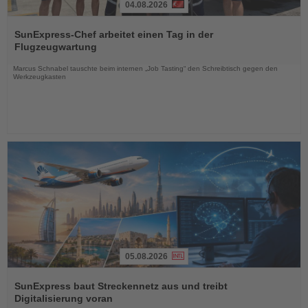
04.08.2026
Lesen
Sie
SunExpress-Chef arbeitet einen Tag in der
die
Flugzeugwartung
Nachrichten
Marcus Schnabel tauschte beim internen „Job Tasting“ den Schreibtisch gegen den
Werkzeugkasten
05.08.2026
Lesen
Sie
SunExpress baut Streckennetz aus und treibt
die
Digitalisierung voran
Nachrichten