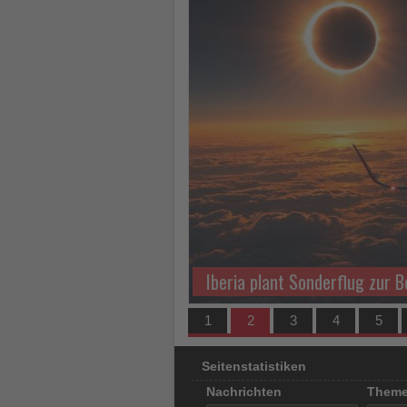
los
ist!
Iberia plant Sonderflug zur 
1
2
3
4
5
Seitenstatistiken
Nachrichten
Them