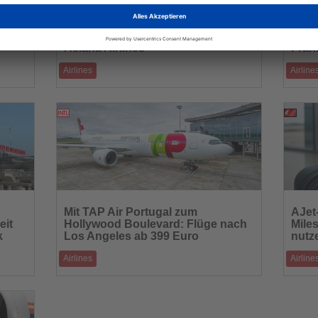
Lesen
Lesen
Sie
Sie
on
Frankfurt – Seoul: Vier
Gran
die
die
n
wöchentliche Nonstop-Flüge mit
Wint
Nachrichten
Nachric
Asiana Airlines
Fran
Airlines
Airline
sten
Ab dem 7. August 2025 wird Asiana Airlines
Gran Can
 d
wieder regelmäßig mit dem Airbus A380 nach De
Flugverb
04.07.2025
eas
Lesen
Lesen
Sie
Sie
Mit TAP Air Portugal zum
AJet
die
die
eit
Hollywood Boulevard: Flüge nach
Mile
Nachrichten
Nachric
k
Los Angeles ab 399 Euro
nutz
Airlines
Airline
TAP Air Portugal startet eine attraktive
AJet ha
 da
Sonderaktion für Flüge nach Los Angeles: Bis ei
sofort 