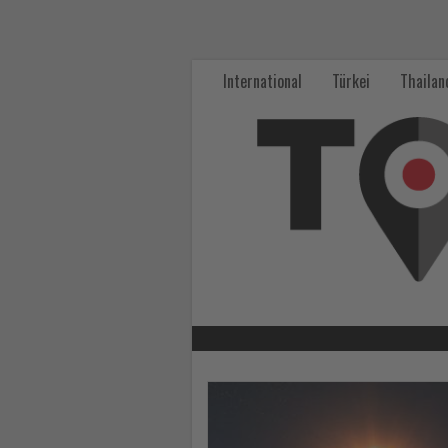
Wissen,
was
International
Türkei
Thailan
im
Tourismus
los
ist!
-
Wissen,
was
im
Lesen
Sie
Tourismus
die
Nachrichten