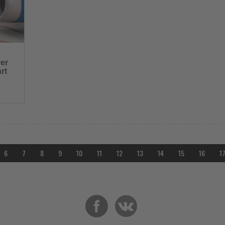
ver
rt
hmen von
rt
6
7
8
9
10
11
12
13
14
15
16
1