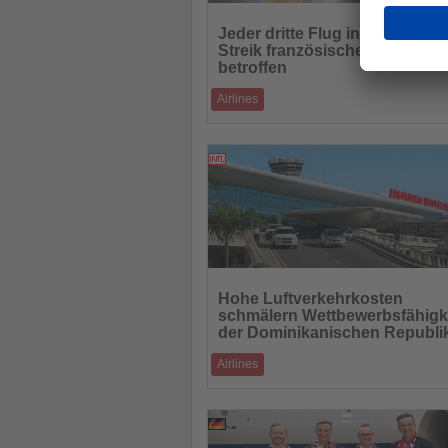
Lesen
Sie
Jeder dritte Flug in Spanien v
die
Streik französischer Fluglotse
Nachrichten
betroffen
Airlines
Spanien ist nach Frankreich das am stärk
betroffene Land durch den jüngsten Streik
05.07.2025
Lesen
Sie
Hohe Luftverkehrkosten
die
schmälern Wettbewerbsfähigk
Nachrichten
der Dominikanischen Republi
Airlines
Die Dominikanische Republik verliert an
Attraktivität als touristisches Ziel – Grund
03.07.2025