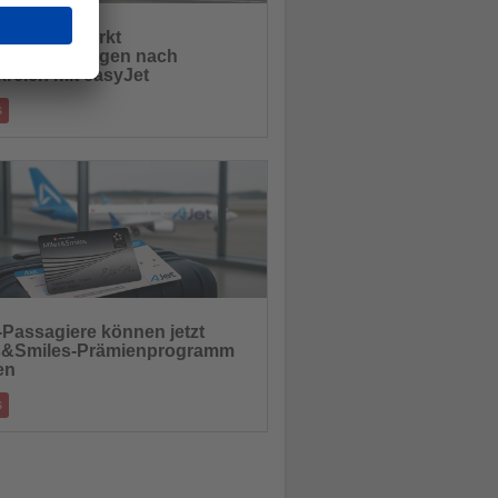
 Canaria stärkt
erverbindungen nach
hten
kreich mit easyJet
s
aria baut seine internationale
indung weiter aus. Die Fluggesellschaft
04.07.2025
-Passagiere können jetzt
s&Smiles-Prämienprogramm
hten
en
s
t bekanntgegeben, dass Passagiere ab
Meilen im Rahmen des Miles&Smiles-Progr