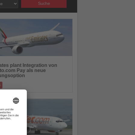
Suche
10.07.2025
tes plant Integration von
to.com Pay als neue
hten
ungsoption
s
 hat eine Absichtserklärung mit der
Plattform Crypto.com unterzeichnet, um
07.07.2025