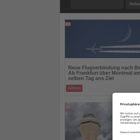
10.07.2025
Lesen
Sie
Neue Flugverbindung nach Be
die
Ab Frankfurt über Montreal a
Nachrichten
selben Tag ans Ziel
Airlines
Belize ist ab dem 8. Dezember 2025 erstm
am selben Tag von Europa aus erreichbar
10.07.2025