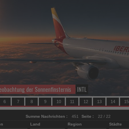
Beobachtung der Sonnenfinsternis
INTL
6
7
8
9
10
11
12
13
14
15
Summe Nachrichten :
451
Seite :
22 / 22
en
Land
Region
Städte