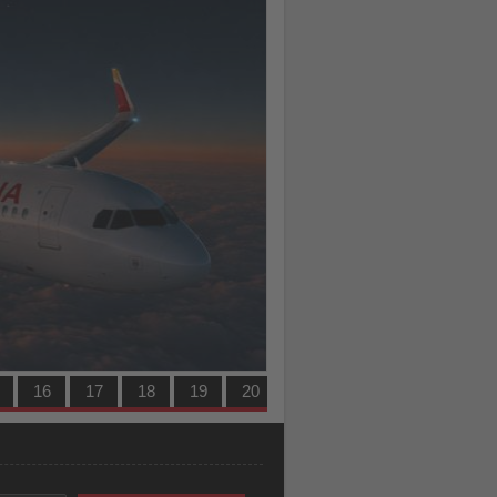
TUI fly serviert Frankfu
16
17
18
19
20