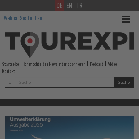
DE
EN
TR
Wissen,
Wählen Sie Ein Land
was
im
Tourismus
los
Startseite
Ich möchte den Newsletter abonnieren
Podcast
Video
ist!
Kontakt
-
Suche
Wissen,
was
im
Lesen
Le
Sie
Si
die
di
Tourismus
Nachrichten
Na