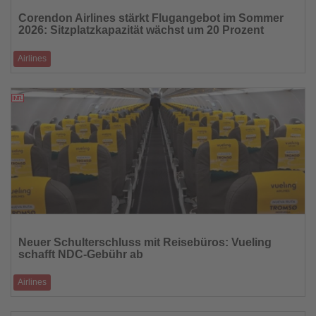
Sie
Corendon Airlines stärkt Flugangebot im Sommer
die
2026: Sitzplatzkapazität wächst um 20 Prozent
Nachrichten
Airlines
Corendon Airlines hat ihren Sommerflugplan 2026 vorgestellt und baut
das Flugangebot für
25.08.2025
Lesen
Sie
Neuer Schulterschluss mit Reisebüros: Vueling
die
schafft NDC-Gebühr ab
Nachrichten
Airlines
Vueling stärkt erneut die Zusammenarbeit mit Reisebüros und setzt auf
den Ausbau indirek