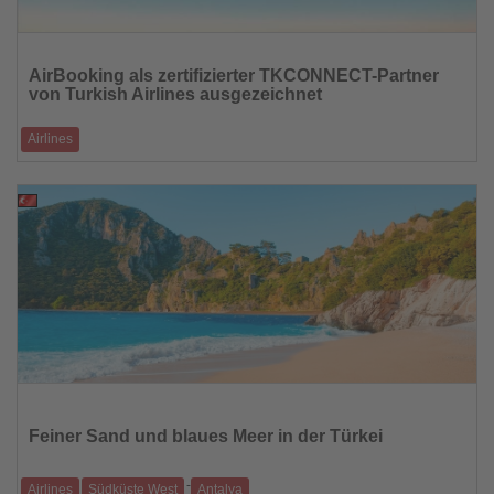
Lesen
Sie
AirBooking als zertifizierter TKCONNECT-Partner
die
von Turkish Airlines ausgezeichnet
Nachrichten
Airlines
Exklusiver NDC-Content jetzt verfügbar.
14.08.2025
Lesen
Sie
die
Feiner Sand und blaues Meer in der Türkei
Nachrichten
-
Airlines
Südküste West
Antalya