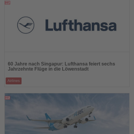
25.08.2025
Lesen
Sie
60 Jahre nach Singapur: Lufthansa feiert sechs
die
Jahrzehnte Flüge in die Löwenstadt
Nachrichten
Airlines
Letzte Woche feierte Lufthansa 60 Jahre Flugverbindungen nach
Singapur.
23.08.2025