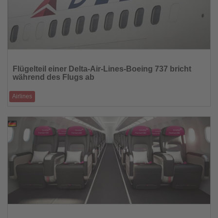
Lesen
Sie
Flügelteil einer Delta-Air-Lines-Boeing 737 bricht
die
während des Flugs ab
Nachrichten
Airlines
Die US-Luftfahrtbehörde FAA hat eine Untersuchung eingeleitet,
nachdem sich vor der Landu
20.08.2025
Lesen
Sie