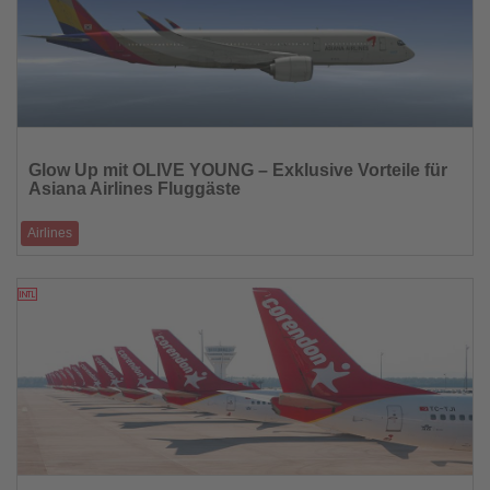
Lesen
Sie
Glow Up mit OLIVE YOUNG – Exklusive Vorteile für
die
Asiana Airlines Fluggäste
Nachrichten
Airlines
Wer in diesem Herbst mit Asiana Airlines nach Korea fliegt, kann sich
doppelt freuen.
25.08.2025
Lesen