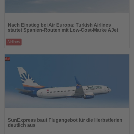
Lesen
Sie
Nach Einstieg bei Air Europa: Turkish Airlines
die
startet Spanien-Routen mit Low-Cost-Marke AJet
Nachrichten
Airlines
Nur eine Woche nach der Bekanntgabe, dass Turkish Airlines 27 Prozent
an Air Europa übern
22.08.2025
Lesen
Sie
SunExpress baut Flugangebot für die Herbstferien
die
deutlich aus
Nachrichten