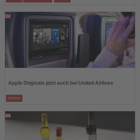
So schön sind die Blaue Lagune, die Kleopatra-Insel und Co.
14.08.2025
Lesen
Sie
die
Apple Originals jetzt auch bei United Airlines
Nachrichten
Airlines
Prämierte Serien wie Severance, Shrinking, Ted Lasso, Slow Horses und
Silo ab sofort an B
14.08.2025