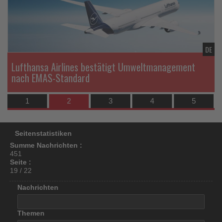
los
ist!
TL
DE
Lufthansa Airlines bestätigt Umweltmanagement
nach EMAS-Standard
1
2
3
4
5
Seitenstatistiken
Summe Nachrichten :
451
Seite :
19 / 22
Nachrichten
Themen