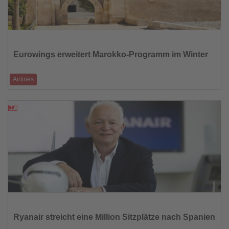
Lesen
Sie
die
Eurowings erweitert Marokko-Programm im Winter
Nachrichten
Airlines
Marrakesch künftig von fünf europäischen Flughäfen direkt erreichbar –
insgesamt 16
28.08.2025
Lesen
Sie
die
Ryanair streicht eine Million Sitzplätze nach Spanien
Nachrichten