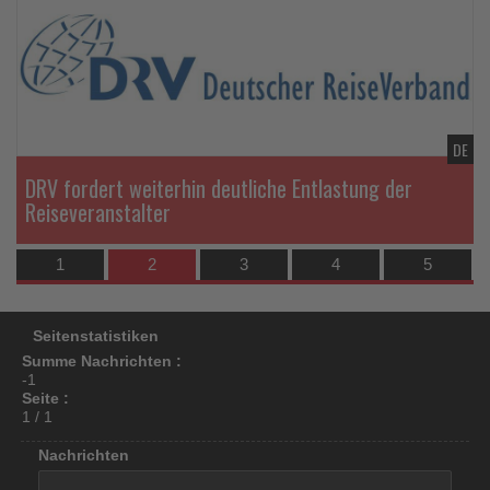
die
di
los
Nachrichten
Na
ist!
DE
DE
DRV fordert weiterhin deutliche Entlastung der
Reiseveranstalter
1
2
3
4
5
Seitenstatistiken
Summe Nachrichten :
-1
Seite :
1 / 1
Nachrichten