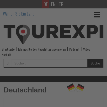
DE
EN
TR
Wissen,
Wählen Sie Ein Land
was
im
Tourismus
los
Startseite
Ich möchte den Newsletter abonnieren
Podcast
Video
ist!
Kontakt
-
Suche
Wissen,
was
Deutschland
im
Tourismus
Lesen
Le
Sie
Si