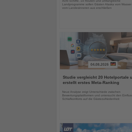
Acht Schiffe, 14 Routen und umfangreiche
Landprogramme sollen Gästen Alaska vom Wasser
vom Landesinneren aus erschließen
04.08.2026
Lesen
Sie
Studie vergleicht 20 Hotelportale 
die
erstellt erstes Meta-Ranking
Nachrichten
Neue Analyse zeigt Unterschiede zwischen
Bewertungsplattformen und untersucht den Einflus
Schlafkomforts auf die Gästezufriedenheit