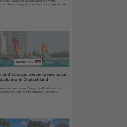
is über Marathon bis Eiskunstlauf erwartet
r ein abwechslungsreicher Veranstaltungskalender
04.08.2026
a und Curaçao werben gemeinsam
Roadshow in Deutschland
chten
anstaltungen bieten Reiseprofis Einblicke in die
aribikinseln und ihre touristischen Angebote