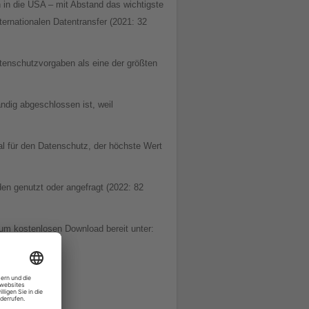
 in die USA – mit Abstand das wichtigste
ternationalen Datentransfer (2021: 32
tenschutzvorgaben als eine der größten
dig abgeschlossen ist, weil
l für den Datenschutz, der höchste Wert
en genutzt oder angefragt (2022: 82
um kostenlosen Download bereit unter: