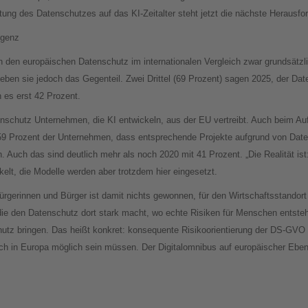
ichtung des Datenschutzes auf das KI-Zeitalter steht jetzt die nächste Herausfo
igenz
den europäischen Datenschutz im internationalen Vergleich zwar grundsätzlich
leben sie jedoch das Gegenteil. Zwei Drittel (69 Prozent) sagen 2025, der Da
 es erst 42 Prozent.
nschutz Unternehmen, die KI entwickeln, aus der EU vertreibt. Auch beim Au
9 Prozent der Unternehmen, dass entsprechende Projekte aufgrund von Date
. Auch das sind deutlich mehr als noch 2020 mit 41 Prozent. „Die Realität ist
elt, die Modelle werden aber trotzdem hier eingesetzt.
rgerinnen und Bürger ist damit nichts gewonnen, für den Wirtschaftsstandort 
die den Datenschutz dort stark macht, wo echte Risiken für Menschen entste
hutz bringen. Das heißt konkret: konsequente Risikoorientierung der DS-GVO 
ch in Europa möglich sein müssen. Der Digitalomnibus auf europäischer Eben