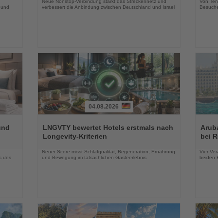
Neue Nonstop-Verbindung stärkt das Streckennetz und
Von Tenn
 und
verbessert die Anbindung zwischen Deutschland und Israel
Besuche
04.08.2026
Lesen
Lesen
Sie
Sie
und
LNGVTY bewertet Hotels erstmals nach
Arub
die
die
Longevity-Kriterien
bei 
Nachrichten
Nachri
Neuer Score misst Schlafqualität, Regeneration, Ernährung
Vier Ver
s des
und Bewegung im tatsächlichen Gästeerlebnis
beiden K