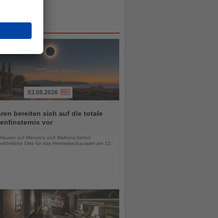
03.08.2026
ren bereiten sich auf die totale
nfinsternis vor
chten
-Häuser auf Menorca und Mallorca bieten
wöhnliche Orte für das Himmelsschauspiel am 12.