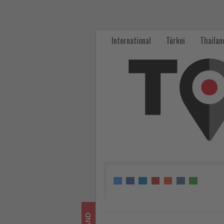
Datenschutz
verankert,
International
Türkei
Thailan
aber
jedes
Jahr
aufwendiger
-
Wissen,
was
im
Tourismus