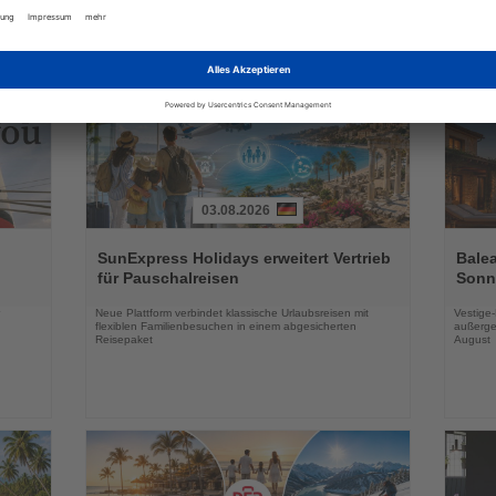
Nachrichten
03.08.2026
Lesen
Lesen
Sie
Sie
SunExpress Holidays erweitert Vertrieb
Balea
die
die
für Pauschalreisen
Sonne
Nachrichten
Nachri
Neue Plattform verbindet klassische Urlaubsreisen mit
Vestige
flexiblen Familienbesuchen in einem abgesicherten
außerge
Reisepaket
August