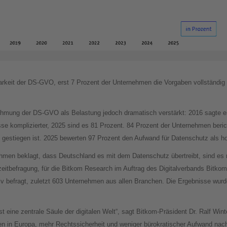
keit der DS-GVO, erst 7 Prozent der Unternehmen die Vorgaben vollständig o
ehmung der DS-GVO als Belastung jedoch dramatisch verstärkt: 2016 sagte ei
 komplizierter, 2025 sind es 81 Prozent. 84 Prozent der Unternehmen beric
gestiegen ist. 2025 bewerten 97 Prozent den Aufwand für Datenschutz als ho
men beklagt, dass Deutschland es mit dem Datenschutz übertreibt, sind es m
zeitbefragung, für die Bitkom Research im Auftrag des Digitalverbands Bitkom
tiv befragt, zuletzt 603 Unternehmen aus allen Branchen. Die Ergebnisse wur
 ist eine zentrale Säule der digitalen Welt“, sagt Bitkom-Präsident Dr. Ralf W
en in Europa, mehr Rechtssicherheit und weniger bürokratischer Aufwand na