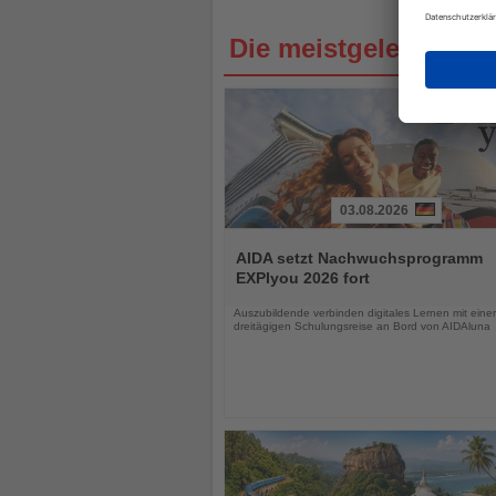
Die meistgelesenen 
03.08.2026
Lesen
Sie
AIDA setzt Nachwuchsprogramm
die
EXPIyou 2026 fort
Nachrichten
Auszubildende verbinden digitales Lernen mit einer
dreitägigen Schulungsreise an Bord von AIDAluna