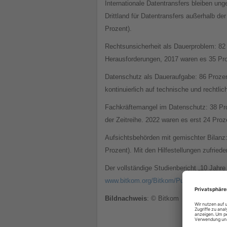
Internationale Datentransfers bleiben un
Drittland für Datentransfers außerhalb de
Prozent).
Rechtsunsicherheit als Dauerproblem: 82
Herausforderungen, 2017 waren es 35 Pr
Datenschutz als Daueraufgabe: 86 Proze
kontinuierlich auf technische und rechtli
Fachkräftemangel im Datenschutz: 38 Pro
der Zeitreihe. 2022 waren es erst 24 Proz
Aufsichtsbehörden mit gemischter Bilanz:
Prozent). Mit den Hilfestellungen zufried
Der vollständige Studienbericht „10 Jah
www.bitkom.org/Bitkom/Publikationen/1
Bildnachweis
: © Bitkom