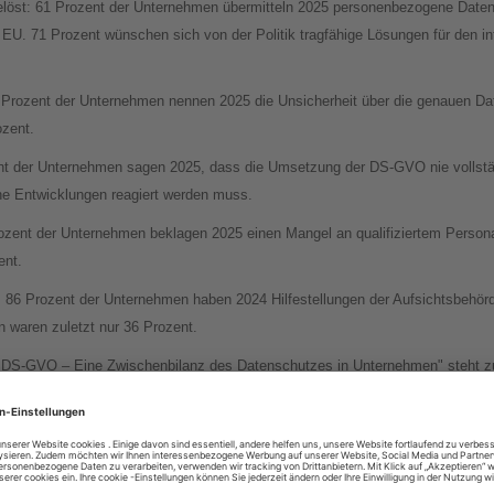
gelöst: 61 Prozent der Unternehmen übermitteln 2025 personenbezogene Daten
r EU. 71 Prozent wünschen sich von der Politik tragfähige Lösungen für den in
 Prozent der Unternehmen nennen 2025 die Unsicherheit über die genauen Da
ozent.
nt der Unternehmen sagen 2025, dass die Umsetzung der DS-GVO nie vollstän
che Entwicklungen reagiert werden muss.
zent der Unternehmen beklagen 2025 einen Mangel an qualifiziertem Persona
ent.
 86 Prozent der Unternehmen haben 2024 Hilfestellungen der Aufsichtsbehörd
en waren zuletzt nur 36 Prozent.
re DS-GVO – Eine Zwischenbilanz des Datenschutzes in Unternehmen" steht z
0-Jahre-DS-GVO