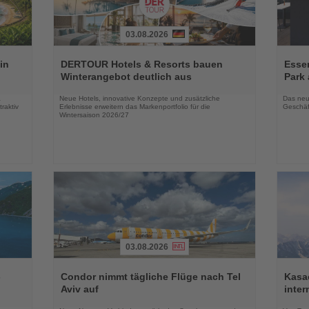
03.08.2026
Lesen
Lesen
Sie
Sie
in
DERTOUR Hotels & Resorts bauen
Essen
die
die
Winterangebot deutlich aus
Park 
Nachrichten
Nachri
a
Neue Hotels, innovative Konzepte und zusätzliche
Das neu
raktiv
Erlebnisse erweitern das Markenportfolio für die
Geschäf
Wintersaison 2026/27
03.08.2026
Lesen
Lesen
Sie
Sie
-
Condor nimmt tägliche Flüge nach Tel
Kasac
die
die
Aviv auf
inte
Nachrichten
Nachri